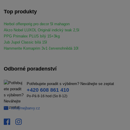
Top produkty
Herbol offenporig pro decor 5l mahagon
Akzo Nobel LUXOL Originál indický teak 2,5l
PPG Primalex PLUS bílý 15+3kg
Jub Jupol Classic bílá 15l
Hammerite Komaprim 3v1 červenohnědá 10l
Odborné poradenství
Potřebujete poradit s výběrem? Neváhejte se zeptat
+420 608 861 410
Po-Pá 8-16 hod (So 8-12)
info@nejbarvy.cz