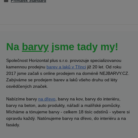
Primalex Standard
Na
barvy
jsme tady my!
Společnost Horizontal plus s.r.o. provozuje specializovanou
kamennou prodejnu
barev a laků v Třinci
již 20 let. Od roku
2017 jsme začali s online prodejem na doméně NEJBARVY.CZ.
Zabýváme se prodejem barev a laků všeho druhu od léty
osvědčených značek.
Nabízíme barvy
na dřevo
, barvy na kov, barvy do interiéru,
barvy na beton, auto produkty, nářadí a malířské pomůcky.
Mícháme a tónujeme barvy - celkem 18 tisíc odstínů - vybere si
opravdu každý. Natónujeme barvy na dřevo, do interiéru a na
fasády.