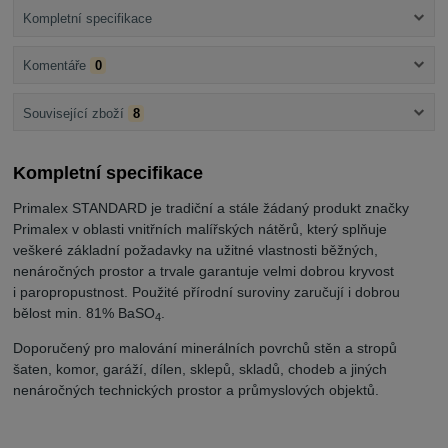
Kompletní specifikace
Komentáře
0
Související zboží
8
Kompletní specifikace
Primalex STANDARD je tradiční a stále žádaný produkt značky
Primalex v oblasti vnitřních malířských nátěrů, který splňuje
veškeré základní požadavky na užitné vlastnosti běžných,
nenáročných prostor a trvale garantuje velmi dobrou kryvost
i paropropustnost. Použité přírodní suroviny zaručují i dobrou
bělost min. 81% BaSO
.
4
Doporučený pro malování minerálních povrchů stěn a stropů
šaten, komor, garáží, dílen, sklepů, skladů, chodeb a jiných
nenáročných technických prostor a průmyslových objektů.