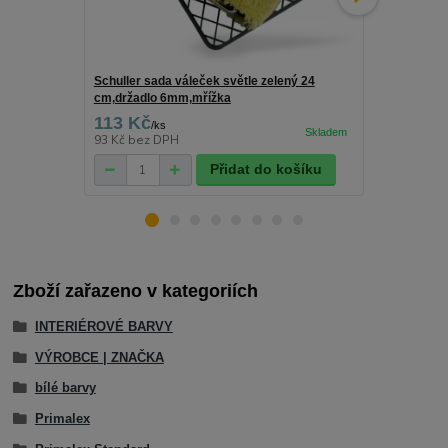
Schuller sada váleček světle zelený 24
Schuller drž
cm,držadlo 6mm,mřížka
113 Kč
25 Kč
/
ks
/
ks
93 Kč
bez DPH
21 Kč
bez D
Přidat do košíku
Zboží zařazeno v kategoriích
INTERIÉROVÉ BARVY
VÝROBCE | ZNAČKA
bílé barvy
Primalex