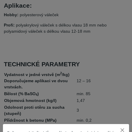
Aplikace:
Hobby:
polyesterový váleček
Profi:
polyakrylový váleček s délkou vlasu 18 mm nebo
polyamidový váleček s délkou vlasu 12-18 mm
TECHNICKÉ PARAMETRY
2
Vydatnost v jedné vrstvě (m
/kg)
Doporučujeme aplikaci ve dvou
12 – 16
vrstvách.
Bělost (% BaSO
)
min. 85
4
Objemová hmotnost (kg/l)
1,47
Odolnost proti otěru za sucha
3
(stupeň)
Přídržnost k betonu (MPa)
min. 0,2
Propustnost pro vodní páru s
(m)
max. 0,03
d