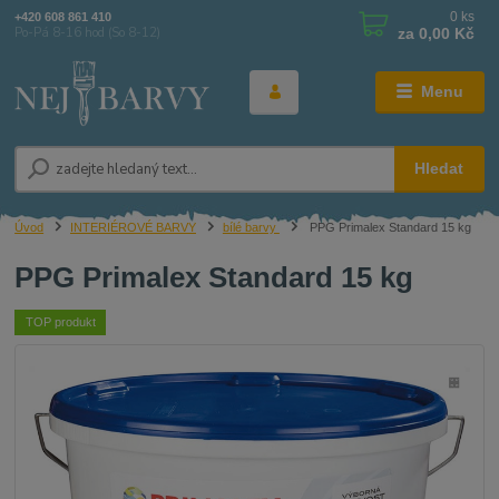
0
ks
+420 608 861 410
za
0,00 Kč
Po-Pá 8-16 hod (So 8-12)
Menu
Hledat
Úvod
INTERIÉROVÉ BARVY
bílé barvy
PPG Primalex Standard 15 kg
PPG Primalex Standard 15 kg
TOP produkt