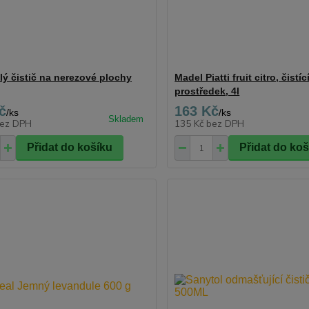
lý čistič na nerezové plochy
Madel Piatti fruit citro, čistíc
prostředek, 4l
č
163 Kč
/
ks
/
ks
ez DPH
135 Kč
bez DPH
Přidat do košíku
Přidat do ko