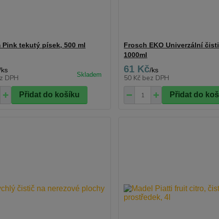
 Pink tekutý písek, 500 ml
Frosch EKO Univerzální čist
1000ml
61 Kč
/
ks
/
ks
z DPH
50 Kč
bez DPH
Přidat do košíku
Přidat do ko