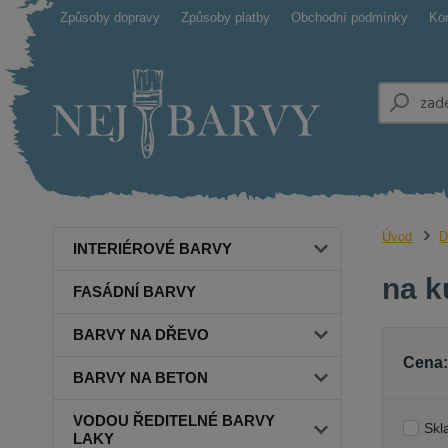
Způsoby dopravy
Způsoby platby
Obchodní podmínky
Ko
Úvod
D
INTERIÉROVÉ BARVY
na k
FASÁDNÍ BARVY
BARVY NA DŘEVO
Cena:
BARVY NA BETON
VODOU ŘEDITELNÉ BARVY
Skl
LAKY