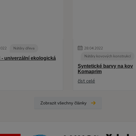
2022
Nátěry dřeva
28
.
04
.
2022
Nátěry kovových konstrukcí
 - univerzální ekologická
Syntetické barvy na kov
Komaprim
číst celé
Zobrazit všechny články