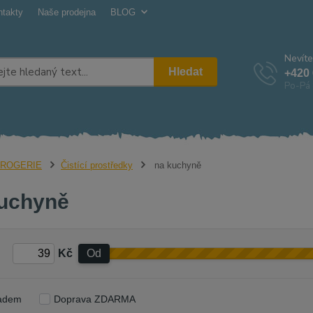
ntakty
Naše prodejna
BLOG
Nevíte
Hledat
+420 
Po-Pá 
ROGERIE
Čistící prostředky
na kuchyně
uchyně
Kč
Od
adem
Doprava ZDARMA