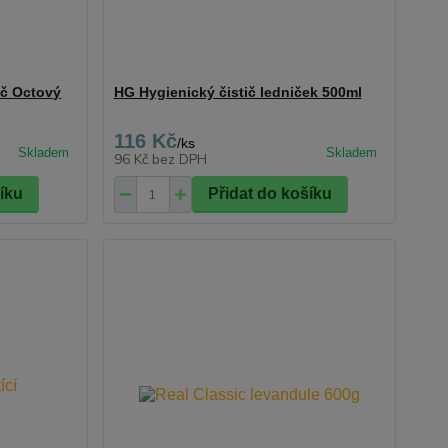
ič Octový
HG Hygienický čistič ledniček 500ml
116 Kč
/
ks
96 Kč
bez DPH
šíku
Přidat do košíku