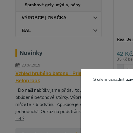
Sprchové gely, mýdla, pěny
VÝROBCE | ZNAČKA
BAL
Real Je
Novinky
42 Kč
35 Kč
be
23.07.2019
Vzhled hrubého betonu - Primalex
S cílem usnadnit uži
Beton look
Do naši nabídky jsme přidali tolik
oblíbené betonové stěrky. Výbrat si
můžete z 6 odstínu. Aplikace je velice
jednoduchá. Odkaz na podstránky, kd...
číst
celé