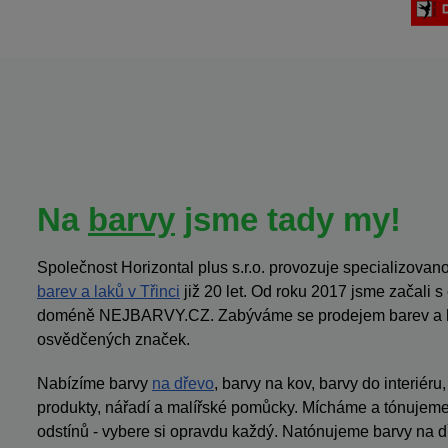
Na
barvy
jsme tady my!
Společnost Horizontal plus s.r.o. provozuje specializov
barev a laků v Třinci
již 20 let. Od roku 2017 jsme začali 
doméně NEJBARVY.CZ. Zabýváme se prodejem barev a la
osvědčených značek.
Nabízíme barvy
na dřevo
, barvy na kov, barvy do interiéru
produkty, nářadí a malířské pomůcky. Mícháme a tónujeme 
odstínů - vybere si opravdu každý. Natónujeme barvy na dř