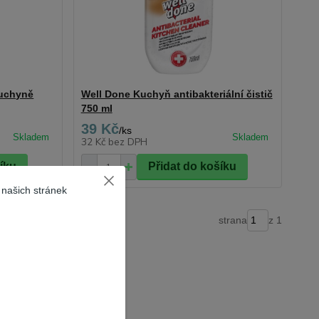
kuchyně
Well Done Kuchyň antibakteriální čistič
750 ml
39 Kč
/
ks
32 Kč
bez DPH
šíku
Přidat do košíku
 našich stránek
strana
z 1