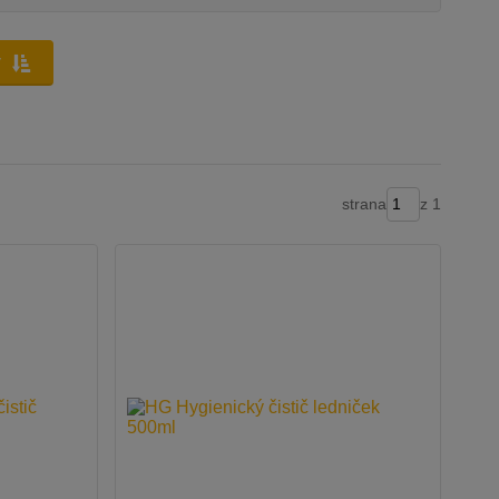
y
strana
z 1