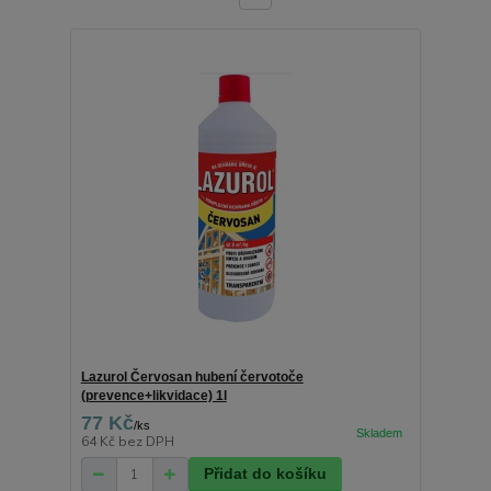
Lazurol Červosan hubení červotoče
(prevence+likvidace) 1l
77 Kč
/
ks
64 Kč
bez DPH
Přidat do košíku