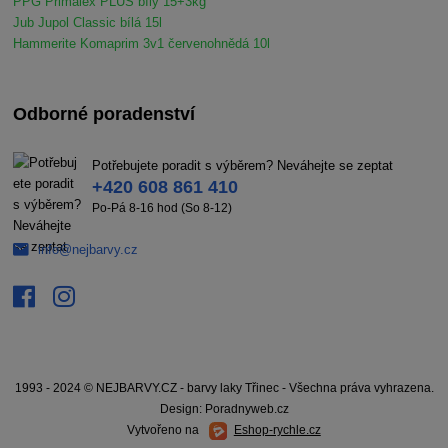
PPG Primalex PLUS bílý 15+3kg
Jub Jupol Classic bílá 15l
Hammerite Komaprim 3v1 červenohnědá 10l
Odborné poradenství
Potřebujete poradit s výběrem? Neváhejte se zeptat
+420 608 861 410
Po-Pá 8-16 hod (So 8-12)
info@nejbarvy.cz
1993 - 2024 © NEJBARVY.CZ - barvy laky Třinec - Všechna práva vyhrazena.
Design: Poradnyweb.cz
Vytvořeno na
Eshop-rychle.cz