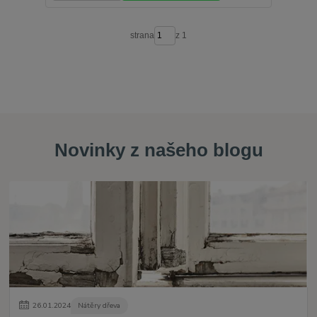
strana
z 1
Novinky z našeho blogu
26
.
01
.
2024
Nátěry dřeva