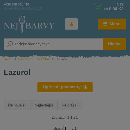
0
ks
+420 608 861 410
za
0,00 Kč
Po-Pá 8-16 hod (So 8-12)
Menu
Hledat
Úvod
VÝROBCE | ZNAČKA
Lazurol
Lazurol
Upřesnit parametry
Nejnovější
Nejlevnější
Nejdražší
Zobrazuji 1-1 z 1
strana
z 1