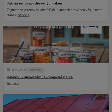
Jak na renovaci dřevěných oken
Zajímáte se o renovaci oken? Pokud ano tak právě pro vás je tento
článek.
číst celé
19
.
07
.
2022
Nátěry dřeva
Balakryl - univerzální ekologická barva
číst celé