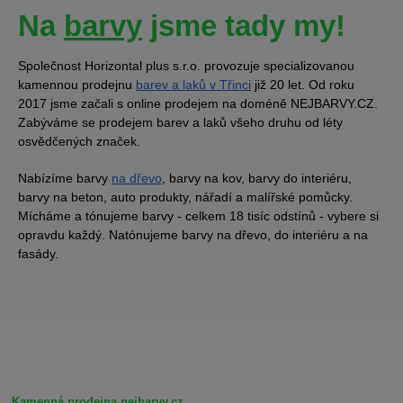
Na
barvy
jsme tady my!
Společnost Horizontal plus s.r.o. provozuje specializovanou
kamennou prodejnu
barev a laků v Třinci
již 20 let. Od roku
2017 jsme začali s online prodejem na doméně NEJBARVY.CZ.
Zabýváme se prodejem barev a laků všeho druhu od léty
osvědčených značek.
Nabízíme barvy
na dřevo
, barvy na kov, barvy do interiéru,
barvy na beton, auto produkty, nářadí a malířské pomůcky.
Mícháme a tónujeme barvy - celkem 18 tisíc odstínů - vybere si
opravdu každý. Natónujeme barvy na dřevo, do interiéru a na
fasády.
Kamenná prodejna nejbarvy.cz