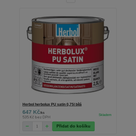
Herbol herbolux PU satin 0,75l bílá
647 Kč
/
ks
535 Kč
bez DPH
Přidat do košíku