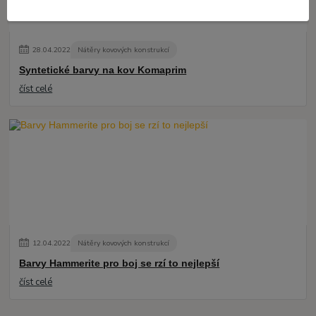
28
.
04
.
2022
Nátěry kovových konstrukcí
Syntetické barvy na kov Komaprim
číst celé
12
.
04
.
2022
Nátěry kovových konstrukcí
Barvy Hammerite pro boj se rzí to nejlepší
číst celé