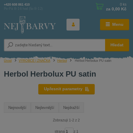
0
ks
+420 608 861 410
za
0,00 Kč
Po-Pá 8-16 hod (So 8-12)
Menu
Hledat
Úvod
VÝROBCE | ZNAČKA
Herbol
Herbol Herbolux PU satin
Herbol Herbolux PU satin
Upřesnit parametry
Nejnovější
Nejlevnější
Nejdražší
Zobrazuji 1-2 z 2
strana
z 1