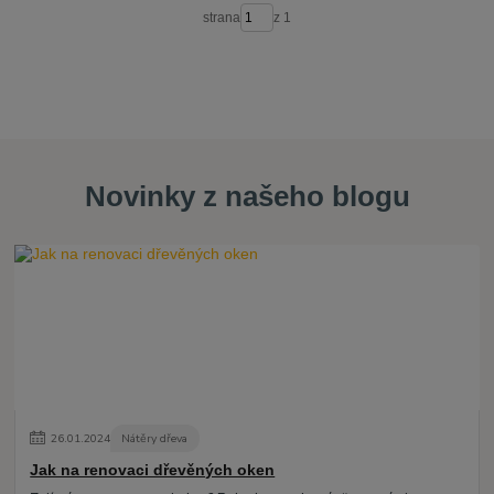
strana
z 1
Novinky z našeho blogu
26
.
01
.
2024
Nátěry dřeva
Jak na renovaci dřevěných oken