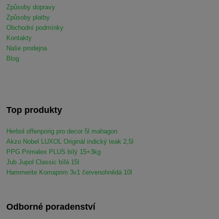
Způsoby dopravy
Způsoby platby
Obchodní podmínky
Kontakty
Naše prodejna
Blog
Top produkty
Herbol offenporig pro decor 5l mahagon
Akzo Nobel LUXOL Originál indický teak 2,5l
PPG Primalex PLUS bílý 15+3kg
Jub Jupol Classic bílá 15l
Hammerite Komaprim 3v1 červenohnědá 10l
Odborné poradenství