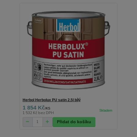
Herbol Herbolux PU satin 2.5l bílý
1 854 Kč
/
KS
1 532 Kč
bez DPH
Přidat do košíku