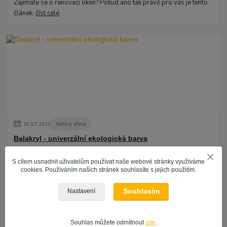
Zajímáte se o renovaci oken? Pokud ano tak právě pro vás je tento
článek.
číst celé
19
.
07
.
2022
Nátěry dřeva
Balakryl - univerzální ekologická barva
číst celé
S cílem usnadnit uživatelům používat naše webové stránky využíváme
cookies. Používáním našich stránek souhlasíte s jejich použitím.
Souhlasím
Nastavení
Souhlas můžete odmítnout
zde
.