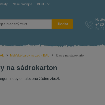
ntakty
Naše prodejna
BLOG
Nevíte
Hledat
+420 
Po-Pá 
AL
Maliřské barvy na zeď - BAL
Barvy na sádrokarton
y na sádrokarton
tegorii nebylo nalezeno žádné zboží.