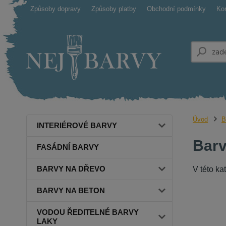
Způsoby dopravy
Způsoby platby
Obchodní podmínky
Ko
Úvod
B
INTERIÉROVÉ BARVY
Barv
FASÁDNÍ BARVY
BARVY NA DŘEVO
V této ka
BARVY NA BETON
VODOU ŘEDITELNÉ BARVY
LAKY