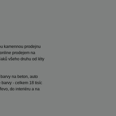
anou kamennou prodejnu
s online prodejem na
ků všeho druhu od léty
, barvy na beton, auto
barvy - celkem 18 tisíc
evo, do interiéru a na