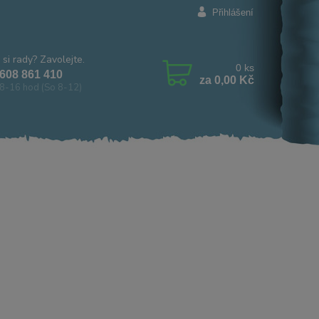
Přihlášení
 si rady? Zavolejte.
0
ks
608 861 410
za
0,00 Kč
8-16 hod (So 8-12)