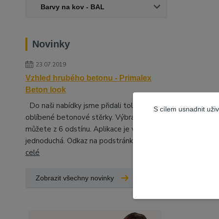
Barvy na kov - BAL
Novinky
23.07.2019
Vzhled hrubého betonu - Primalex
Beton look
Do naši nabídky jsme přidali tolik
S cílem usnadnit uži
oblíbené betonové stěrky. Výbrat si
můžete z 6 odstínu. Aplikace je velice
jednoduchá. Odkaz na podstránky, kd...
číst
celé
Zobrazit všechny novinky