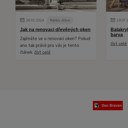
26
.
01
.
2024
Nátěry dřeva
19
.
07
.
Jak na renovaci dřevěných oken
Balakryl
barva
Zajímáte se o renovaci oken? Pokud
číst celé
ano tak právě pro vás je tento
článek.
číst celé