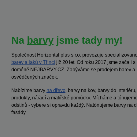
Na
barvy
jsme tady my!
Společnost Horizontal plus s.r.o. provozuje specializov
barev a laků v Třinci
již 20 let. Od roku 2017 jsme začali 
doméně NEJBARVY.CZ. Zabýváme se prodejem barev a la
osvědčených značek.
Nabízíme barvy
na dřevo
, barvy na kov, barvy do interiéru
produkty, nářadí a malířské pomůcky. Mícháme a tónujeme 
odstínů - vybere si opravdu každý. Natónujeme barvy na dř
fasády.