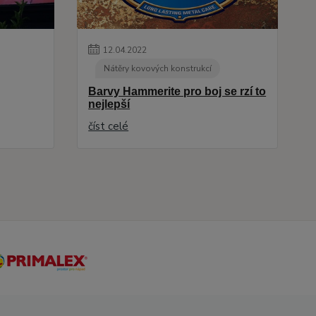
12
.
04
.
2022
Nátěry kovových konstrukcí
Barvy Hammerite pro boj se rzí to
nejlepší
číst celé