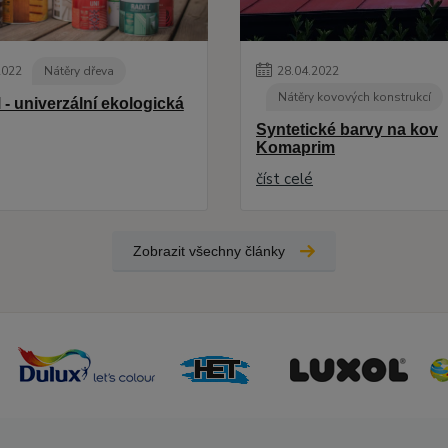
2022
Nátěry dřeva
28
.
04
.
2022
Nátěry kovových konstrukcí
 - univerzální ekologická
Syntetické barvy na kov
Komaprim
číst celé
Zobrazit všechny články