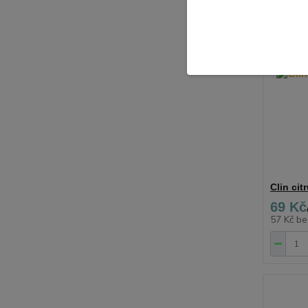
Clin cit
69 Kč
57 Kč
be