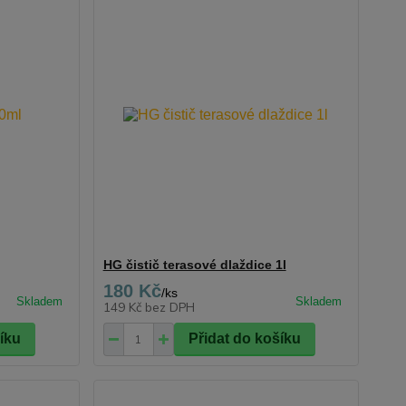
HG čistič terasové dlaždice 1l
180 Kč
/
ks
149 Kč
bez DPH
šíku
Přidat do košíku