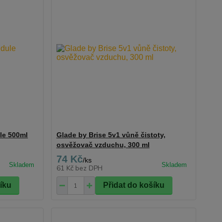
le 500ml
Glade by Brise 5v1 vůně čistoty,
osvěžovač vzduchu, 300 ml
74 Kč
/
ks
61 Kč
bez DPH
šíku
Přidat do košíku