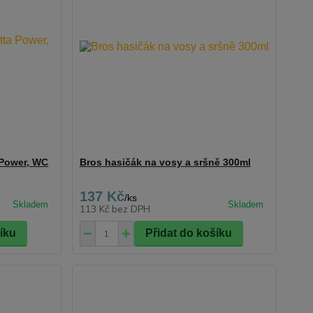
 Power, WC
Bros hasičák na vosy a sršně 300ml
137 Kč
/
ks
113 Kč
bez DPH
šíku
Přidat do košíku