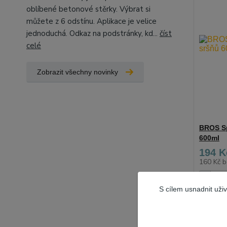
oblíbené betonové stěrky. Výbrat si
můžete z 6 odstínu. Aplikace je velice
jednoduchá. Odkaz na podstránky, kd...
číst
celé
Zobrazit všechny novinky
BROS Sp
600ml
194 K
160 Kč
b
S cílem usnadnit uži