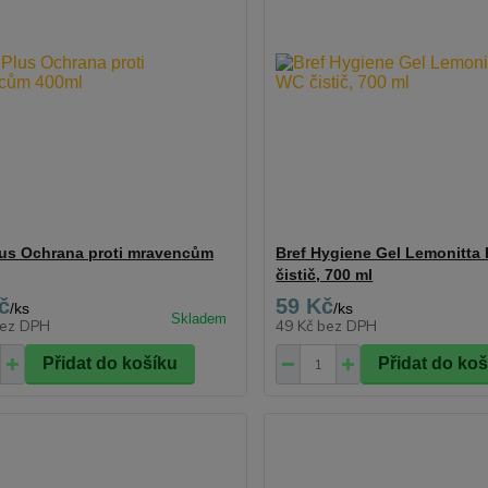
Plus Ochrana proti mravencům
Bref Hygiene Gel Lemonitta
čistič, 700 ml
č
59 Kč
/
ks
/
ks
ez DPH
49 Kč
bez DPH
Přidat do košíku
Přidat do ko