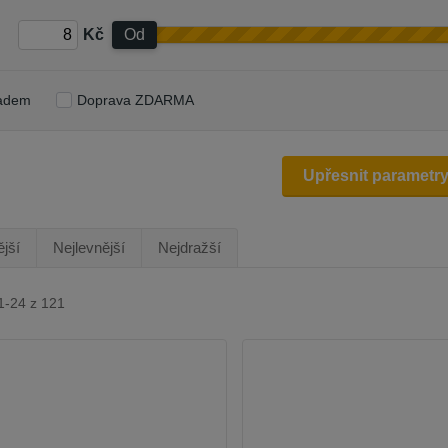
Kč
Od
adem
Doprava ZDARMA
Upřesnit parametr
jší
Nejlevnější
Nejdražší
1-24 z 121