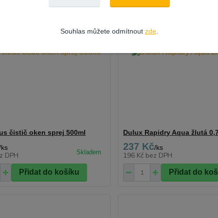
Souhlas můžete odmítnout
zde
.
rus čistič oken sprej 500ml
Dulux Rapidry Aqua žlutá 0,
237 Kč
/
ks
/
ks
z DPH
196 Kč
bez DPH
Přidat do košíku
Přidat do ko