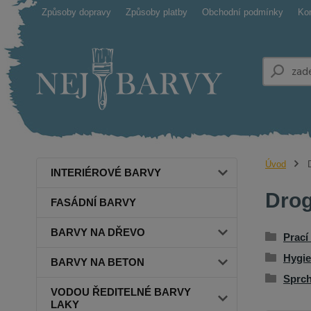
Způsoby dopravy
Způsoby platby
Obchodní podmínky
Ko
Úvod
INTERIÉROVÉ BARVY
Drog
FASÁDNÍ BARVY
BARVY NA DŘEVO
Prací
Hygie
BARVY NA BETON
Sprch
VODOU ŘEDITELNÉ BARVY
LAKY