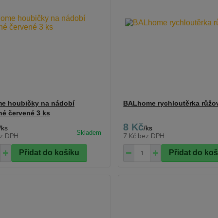
e houbičky na nádobí
BALhome rychloutěrka růžov
né červené 3 ks
8 Kč
/
ks
/
ks
z DPH
7 Kč
bez DPH
Přidat do košíku
Přidat do ko