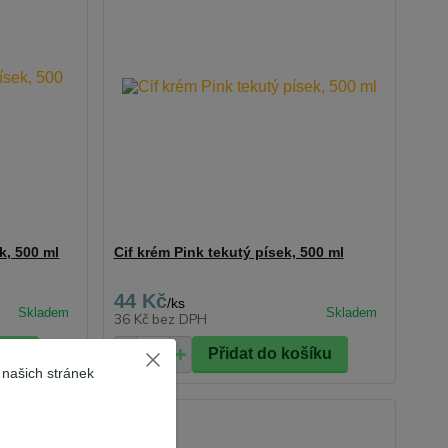
k, 500 ml
Cif krém Pink tekutý písek, 500 ml
44 Kč
/
ks
36 Kč
bez DPH
šíku
Přidat do košíku
 našich stránek