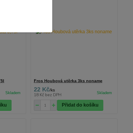
75l
Fros Houbová utěrka 3ks noname
22 Kč
/
ks
18 Kč
bez DPH
šíku
Přidat do košíku