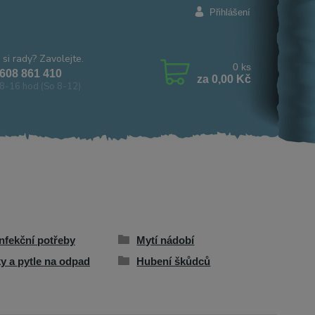
Přihlášení
 si rady? Zavolejte.
0
ks
608 861 410
za
0,00 Kč
8-16 hod (So 8-12)
nfekční potřeby
Mytí nádobí
y a pytle na odpad
Hubení škůdců