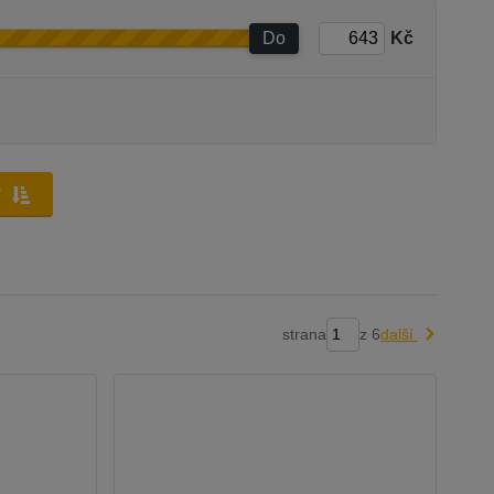
Do
Kč
y
strana
z 6
další