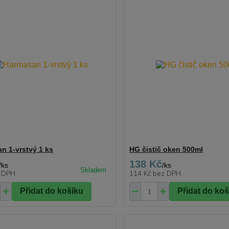
n 1-vrstvý 1 ks
HG čistič oken 500ml
138 Kč
/
ks
/
ks
 DPH
114 Kč
bez DPH
Přidat do košíku
Přidat do ko