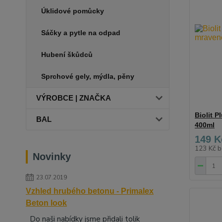
Úklidové pomůcky
Sáčky a pytle na odpad
Hubení škůdců
Sprchové gely, mýdla, pěny
VÝROBCE | ZNAČKA
Biolit 
BAL
400ml
149 K
123 Kč
b
Novinky
23.07.2019
Vzhled hrubého betonu - Primalex
Beton look
Do naši nabídky jsme přidali tolik