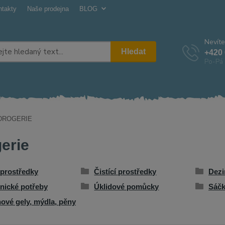
ntakty
Naše prodejna
BLOG
Nevíte
Hledat
+420 
Po-Pá 
DROGERIE
erie
 prostředky
Čistící prostředky
Dezi
nické potřeby
Úklidové pomůcky
Sáčk
ové gely, mýdla, pěny