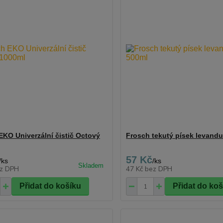
EKO Univerzální čistič Octový
Frosch tekutý písek levandu
57 Kč
/
ks
/
ks
z DPH
47 Kč
bez DPH
Přidat do košíku
Přidat do ko