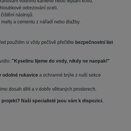
straňování vodního kamene nebo leptání kovů.
hloubkové odrezování oceli.
ištění nástrojů.
 malty a cementu z nářadí nebo dlažby.
d použitím si vždy pečlivě přečtěte
bezpečnostní list
vidlo:
"Kyselinu lijeme do vody, nikdy ne naopak!"
 odolné rukavice
a ochranné brýle z naší sekce
mo dosah dětí a v dobře větraných prostorech.
projekt? Naši specialisté jsou vám k dispozici.