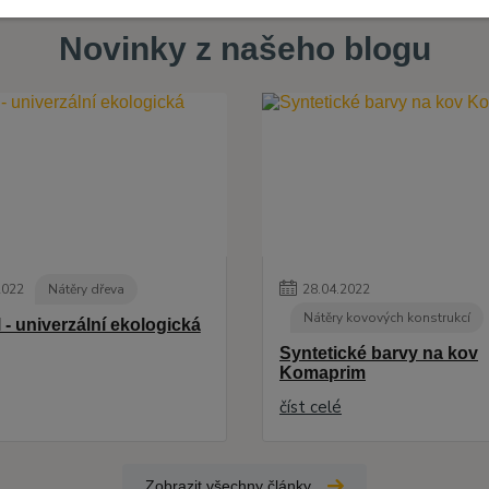
Novinky z našeho blogu
2022
Nátěry dřeva
28
.
04
.
2022
Nátěry kovových konstrukcí
 - univerzální ekologická
Syntetické barvy na kov
Komaprim
číst celé
Zobrazit všechny články