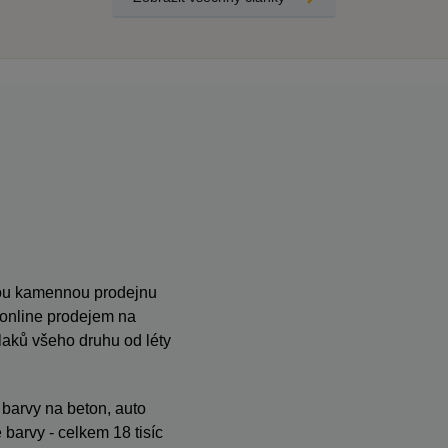
anou kamennou prodejnu
s online prodejem na
ků všeho druhu od léty
, barvy na beton, auto
barvy - celkem 18 tisíc