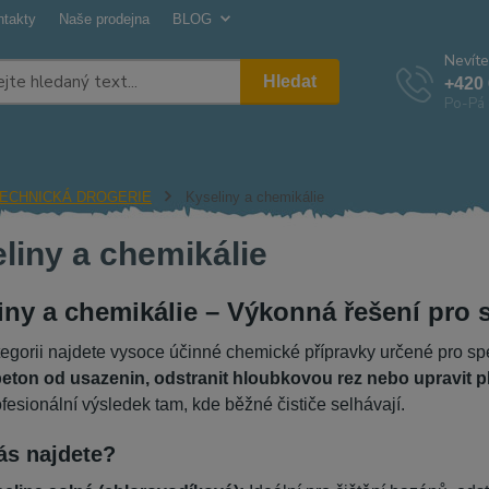
ntakty
Naše prodejna
BLOG
Nevíte
Hledat
+420 
Po-Pá 
ECHNICKÁ DROGERIE
Kyseliny a chemikálie
liny a chemikálie
iny a chemikálie – Výkonná řešení pro s
tegorii najdete vysoce účinné chemické přípravky určené pro spe
 beton od usazenin, odstranit hloubkovou rez nebo upravit 
rofesionální výsledek tam, kde běžné čističe selhávají.
ás najdete?