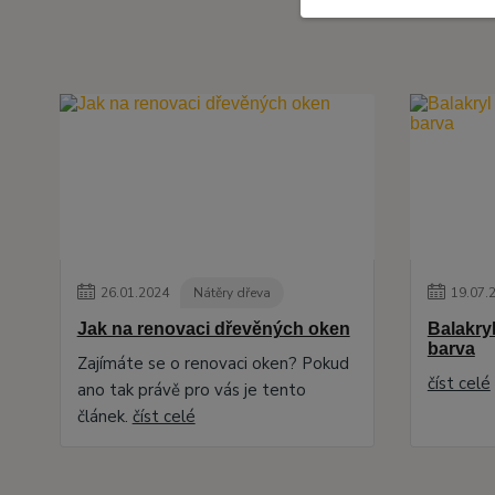
26
.
01
.
2024
Nátěry dřeva
19
.
07
.
Jak na renovaci dřevěných oken
Balakryl
barva
Zajímáte se o renovaci oken? Pokud
číst celé
ano tak právě pro vás je tento
článek.
číst celé