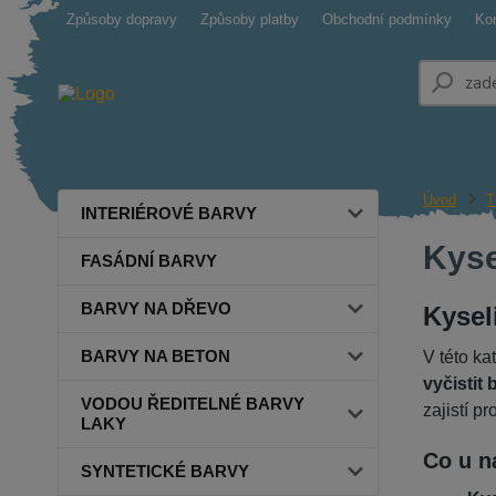
Způsoby dopravy
Způsoby platby
Obchodní podmínky
Ko
Úvod
T
INTERIÉROVÉ BARVY
Kyse
FASÁDNÍ BARVY
BARVY NA DŘEVO
Kysel
BARVY NA BETON
V této ka
vyčistit
VODOU ŘEDITELNÉ BARVY
zajistí p
LAKY
Co u n
SYNTETICKÉ BARVY