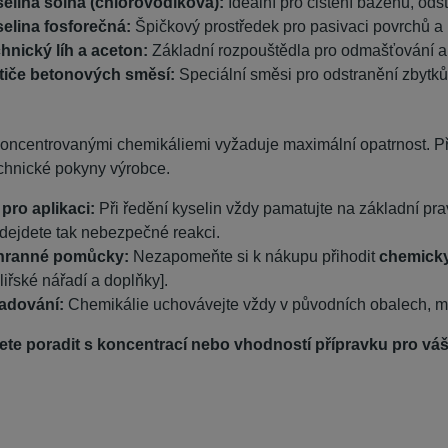
elina solná (chlorovodíková):
Ideální pro čištění bazénů, od
elina fosforečná:
Špičkový prostředek pro pasivaci povrchů a 
hnický líh a aceton:
Základní rozpouštědla pro odmašťování a č
tiče betonových směsí:
Speciální směsi pro odstranění zbytků
koncentrovanými chemikáliemi vyžaduje maximální opatrnost. Pře
chnické pokyny výrobce.
 pro aplikaci:
Při ředění kyselin vždy pamatujte na základní pra
dejdete tak nebezpečné reakci.
hranné pomůcky:
Nezapomeňte si k nákupu přihodit
chemicky
liřské nářadí a doplňky].
adování:
Chemikálie uchovávejte vždy v původních obalech, mi
ete poradit s koncentrací nebo vhodností přípravku pro váš 