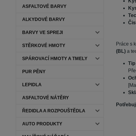
Kys
ASFALTOVÉ BARVY
Kys
Tec
ALKYDOVÉ BARVY
Čis
BARVY VE SPREJI
Práce s 
STĚRKOVÉ HMOTY
(BL)
a te
SPÁROVACÍ HMOTY A TMELY
Tip
Pře
PUR PĚNY
Oc
LEPIDLA
[Ma
Skl
ASFALTOVÉ NÁTĚRY
Potřebuj
ŘEDIDLA A ROZPOUŠTĚDLA
AUTO PRODUKTY