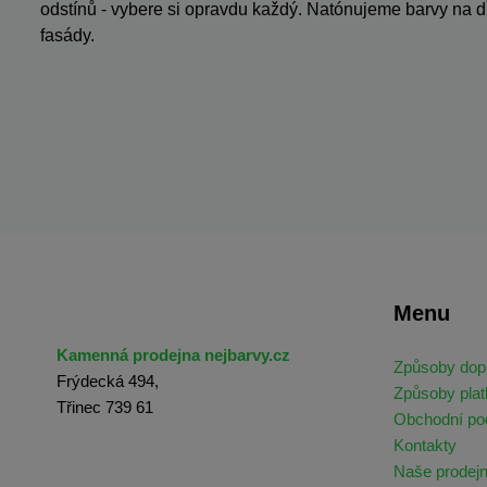
odstínů - vybere si opravdu každý. Natónujeme barvy na dř
fasády.
Menu
Kamenná prodejna nejbarvy.cz
Způsoby dop
Frýdecká 494,
Způsoby plat
Třinec 739 61
Obchodní p
Kontakty
Naše prodej