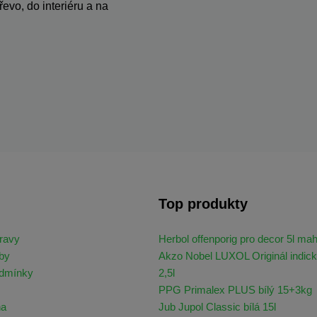
evo, do interiéru a na
Top produkty
ravy
Herbol offenporig pro decor 5l ma
by
Akzo Nobel LUXOL Originál indick
odmínky
2,5l
PPG Primalex PLUS bílý 15+3kg
na
Jub Jupol Classic bílá 15l