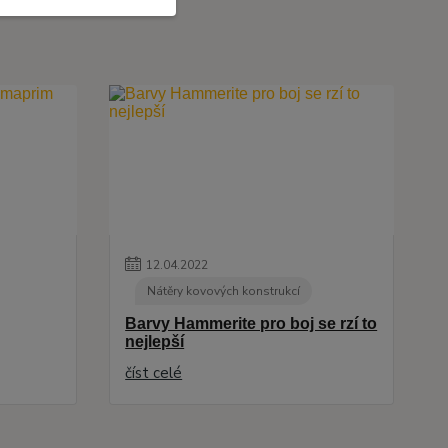
12
.
04
.
2022
Nátěry kovových konstrukcí
Barvy Hammerite pro boj se rzí to
nejlepší
číst celé