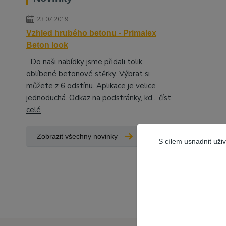
23.07.2019
Vzhled hrubého betonu - Primalex
Beton look
Do naši nabídky jsme přidali tolik
oblíbené betonové stěrky. Výbrat si
můžete z 6 odstínu. Aplikace je velice
jednoduchá. Odkaz na podstránky, kd...
číst
celé
Zobrazit všechny novinky
S cílem usnadnit uži