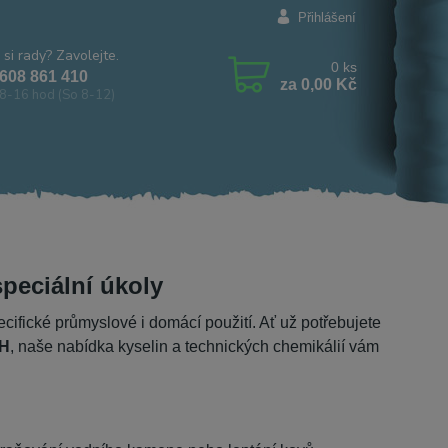
Přihlášení
 si rady? Zavolejte.
0
ks
608 861 410
za
0,00 Kč
8-16 hod (So 8-12)
peciální úkoly
cifické průmyslové i domácí použití. Ať už potřebujete
pH
, naše nabídka kyselin a technických chemikálií vám