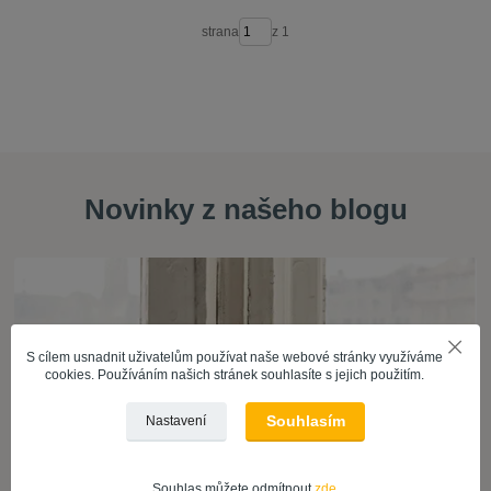
strana
z 1
Novinky z našeho blogu
S cílem usnadnit uživatelům používat naše webové stránky využíváme
cookies. Používáním našich stránek souhlasíte s jejich použitím.
Souhlasím
Nastavení
26
.
01
.
2024
Nátěry dřeva
Jak na renovaci dřevěných oken
Souhlas můžete odmítnout
zde
.