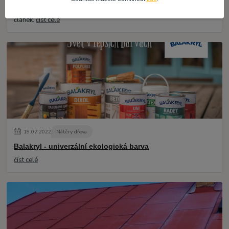
Zajímáte se o renovaci oken? Pokud ano tak právě pro vás je tento
článek.
číst celé
19
.
07
.
2022
Nátěry dřeva
Balakryl - univerzální ekologická barva
číst celé