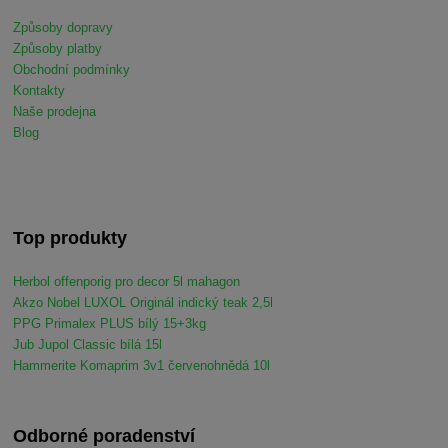
Způsoby dopravy
Způsoby platby
Obchodní podmínky
Kontakty
Naše prodejna
Blog
Top produkty
Herbol offenporig pro decor 5l mahagon
Akzo Nobel LUXOL Originál indický teak 2,5l
PPG Primalex PLUS bílý 15+3kg
Jub Jupol Classic bílá 15l
Hammerite Komaprim 3v1 červenohnědá 10l
Odborné poradenství