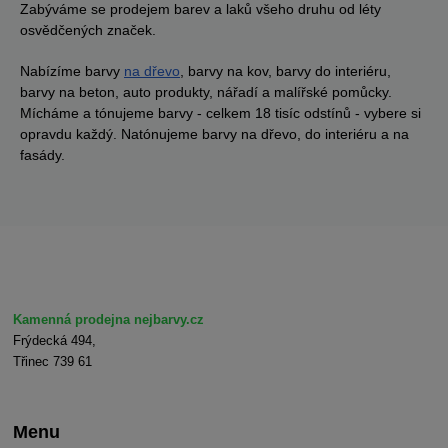
Zabýváme se prodejem barev a laků všeho druhu od léty
osvědčených značek.
Nabízíme barvy
na dřevo
, barvy na kov, barvy do interiéru,
barvy na beton, auto produkty, nářadí a malířské pomůcky.
Mícháme a tónujeme barvy - celkem 18 tisíc odstínů - vybere si
opravdu každý. Natónujeme barvy na dřevo, do interiéru a na
fasády.
Kamenná prodejna nejbarvy.cz
Frýdecká 494,
Třinec 739 61
Menu