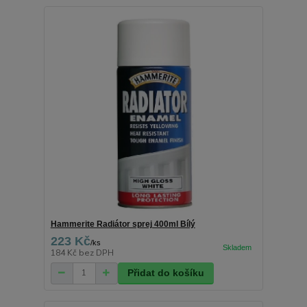
Hammerite Radiátor sprej 400ml Bílý
223 Kč
/
ks
184 Kč
bez DPH
Přidat do košíku