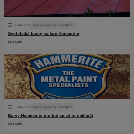
28
.
04
.
2022
Nátěry kovových konstrukcí
Syntetické barvy na kov Komaprim
číst celé
12
.
04
.
2022
Nátěry kovových konstrukcí
Barvy Hammerite pro boj se rzí to nejlepší
číst celé