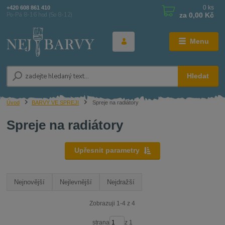
0
ks
+420 608 861 410
za
0,00 Kč
Po-Pá 8-16 hod (So 8-12)
Menu
Hledat
Úvod
BARVY VE SPREJI
Spreje na radiátory
Spreje na radiátory
Upřesnit parametry
Nejnovější
Nejlevnější
Nejdražší
Zobrazuji 1-4 z 4
strana
z 1