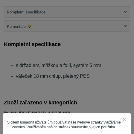
Kompletní specifikace
Komentáře
0
Kompletní specifikace
s držadlem, mřížkou a folií, systém 6 mm
váleček 18 mm chlup, pletený PES
Zboží zařazeno v kategoriích
MALÍŘSKÉ NÁŘADÍ A DOPLŇKY
S cílem usnadnit uživatelům používat naše webové stránky využíváme
VÝROBCE | ZNAČKA
cookies. Používáním našich stránek souhlasíte s jejich použitím.
malířské válečky