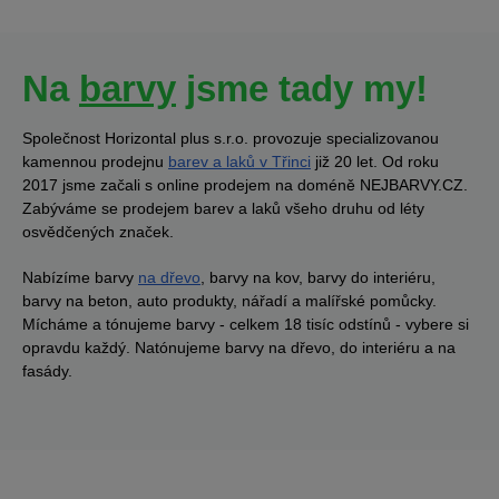
Na
barvy
jsme tady my!
Společnost Horizontal plus s.r.o. provozuje specializovanou
kamennou prodejnu
barev a laků v Třinci
již 20 let. Od roku
2017 jsme začali s online prodejem na doméně NEJBARVY.CZ.
Zabýváme se prodejem barev a laků všeho druhu od léty
osvědčených značek.
Nabízíme barvy
na dřevo
, barvy na kov, barvy do interiéru,
barvy na beton, auto produkty, nářadí a malířské pomůcky.
Mícháme a tónujeme barvy - celkem 18 tisíc odstínů - vybere si
opravdu každý. Natónujeme barvy na dřevo, do interiéru a na
fasády.