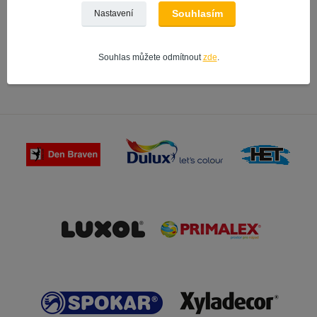
Souhlasím
Nastavení
Schuller
na interiérové a fasádní barvy
Souhlas můžete odmítnout
zde
.
na univerzální použití