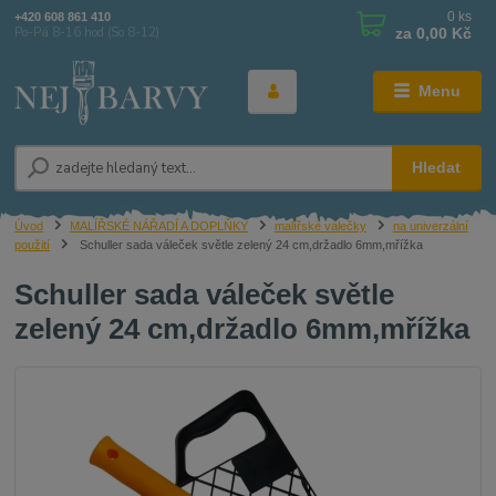
0
ks
+420 608 861 410
za
0,00 Kč
Po-Pá 8-16 hod (So 8-12)
Menu
Hledat
Úvod
MALÍŘSKÉ NÁŘADÍ A DOPLŇKY
malířské válečky
na univerzální
použití
Schuller sada váleček světle zelený 24 cm,držadlo 6mm,mřížka
Schuller sada váleček světle
zelený 24 cm,držadlo 6mm,mřížka