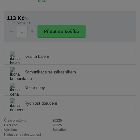
dnů.
113 Kč
/
ks
93 Kč
bez DPH
Přidat do košíku
Kvalita balení
Komunikace se zákazníkem
Nízké ceny
Rychlost doručení
Číslo produktu:
20225
EAN kód:
20225
Výrobce:
Schuller
Hlídat cenu / dostupnost