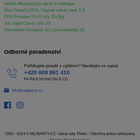
Herbol offenporig pro decor 5l mahagon
Akzo Nobel LUXOL Originál indický teak 2,5l
PPG Primalex PLUS bílý 15+3kg
Jub Jupol Classic bílá 15l
Hammerite Komaprim 3v1 červenohnědá 10l
Odborné poradenství
Potřebujete poradit s výběrem? Neváhejte se zeptat
+420 608 861 410
Po-Pá 8-16 hod (So 8-12)
info@nejbarvy.cz
1993 - 2024 © NEJBARVY.CZ - barvy laky Třinec - Všechna práva vyhrazena.