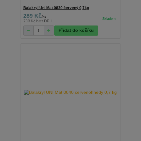
Balakryl Uni Mat 0830 červený 0,7kg
289 Kč
/
ks
239 Kč
bez DPH
Přidat do košíku