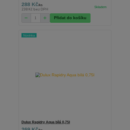
288 Kč
/
ks
238 Kč
bez DPH
Přidat do košíku
Novinka
Dulux Rapidry Aqua bílá 0,75l
269 Kč
/
ks