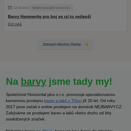
12
.
04
.
2022
Nátěry kovových konstrukcí
Barvy Hammerite pro boj se rzí to nejlepší
číst celé
Zobrazit všechny články
Na
barvy
jsme tady my!
Společnost Horizontal plus s.r.o. provozuje specializovanou
kamennou prodejnu
barev a laků v Třinci
již 20 let. Od roku
2017 jsme začali s online prodejem na doméně NEJBARVY.CZ.
Zabýváme se prodejem barev a laků všeho druhu od léty
osvědčených značek.
Nabízíme barvy
na dřevo
, barvy na kov, barvy do interiéru,