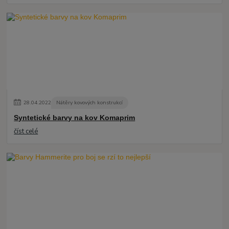
28
.
04
.
2022
Nátěry kovových konstrukcí
Syntetické barvy na kov Komaprim
číst celé