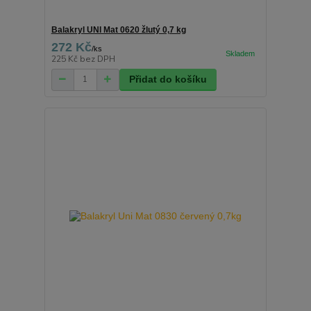
Balakryl UNI Mat 0620 žlutý 0,7 kg
272 Kč
/
ks
225 Kč
bez DPH
Přidat do košíku