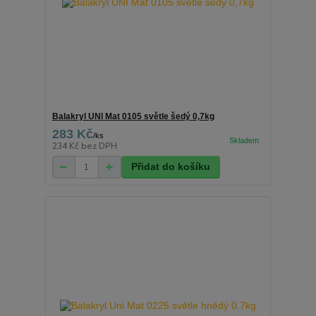
Balakryl UNI Mat 0105 světle šedý 0,7kg
283 Kč
/
ks
234 Kč
bez DPH
Přidat do košíku