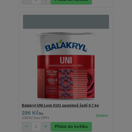
Balakryl UNI Lesk 0101 pastelově šedý 0,7 kg
286 Kč
/
ks
236 Kč
bez DPH
Přidat do košíku