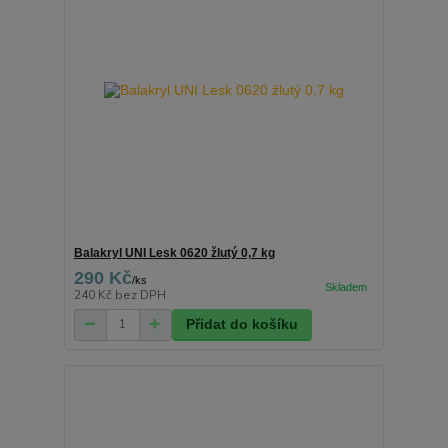
Balakryl UNI Lesk 0620 žlutý 0,7 kg
290 Kč
/
ks
240 Kč
bez DPH
Přidat do košíku