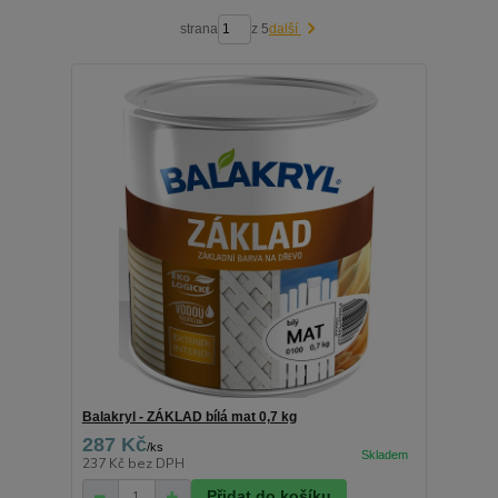
strana
z 5
další
Balakryl - ZÁKLAD bílá mat 0,7 kg
287 Kč
/
ks
237 Kč
bez DPH
Přidat do košíku