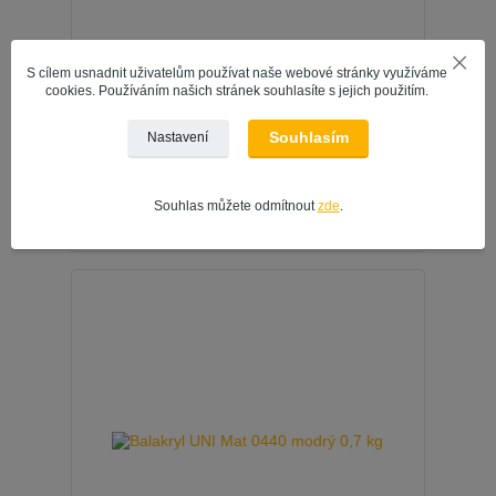
S cílem usnadnit uživatelům používat naše webové stránky využíváme
cookies. Používáním našich stránek souhlasíte s jejich použitím.
Souhlasím
Nastavení
Balakryl UNI Mat 0250 palisandr 0,7 kg
309 Kč
/
ks
255 Kč
bez DPH
Souhlas můžete odmítnout
zde
.
Přidat do košíku