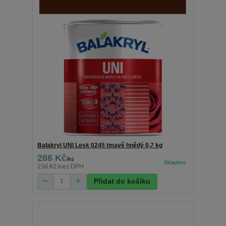
Balakryl UNI Lesk 0245 tmavě hnědý 0,7 kg
286 Kč
/
ks
236 Kč
bez DPH
Přidat do košíku