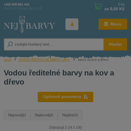
0
ks
+420 608 861 410
za
0,00 Kč
Po-Pá 8-16 hod (So 8-12)
Menu
Hledat
Úvod
VODOU ŘEDITELNÉ BARVY LAKY
barvy na kov a dřevo
Vodou ředitelné barvy na kov a
dřevo
Upřesnit parametry
Nejnovější
Nejlevnější
Nejdražší
Zobrazuji 1-24 z 100