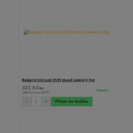
Balakryl Uni Lesk 0535 tmavě zelený 0,7kg
321 Kč
/
ks
265 Kč
bez DPH
Přidat do košíku