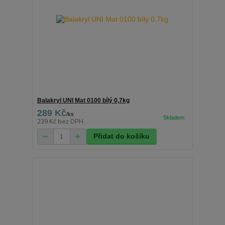
Balakryl UNI Mat 0100 bílý 0,7kg
289 Kč
/
ks
239 Kč
bez DPH
Přidat do košíku