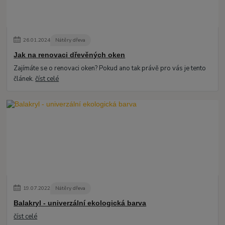
26
.
01
.
2024
Nátěry dřeva
Jak na renovaci dřevěných oken
Zajímáte se o renovaci oken? Pokud ano tak právě pro vás je tento
článek.
číst celé
19
.
07
.
2022
Nátěry dřeva
Balakryl - univerzální ekologická barva
číst celé