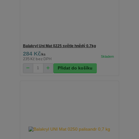
Balakryl Uni Mat 0225 světle hnědý 0.7kg
284 Kč
/
ks
235 Kč
bez DPH
Přidat do košíku