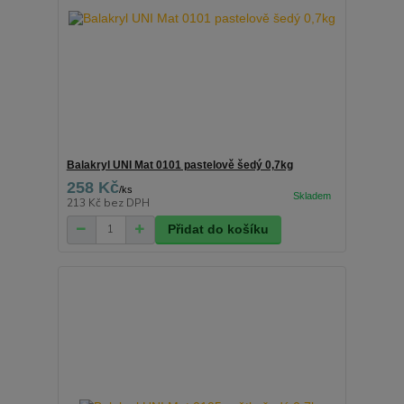
Balakryl UNI Mat 0101 pastelově šedý 0,7kg
258 Kč
/
ks
213 Kč
bez DPH
Přidat do košíku