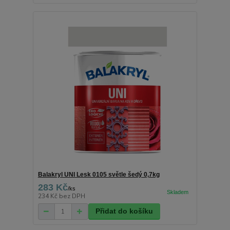
Balakryl UNI Lesk 0105 světle šedý 0,7kg
283 Kč
/
ks
234 Kč
bez DPH
Přidat do košíku