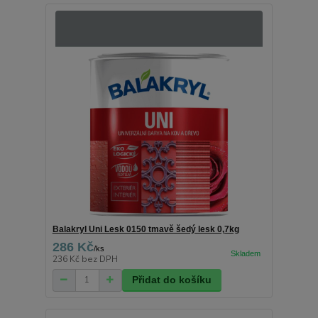
Balakryl Uni Lesk 0150 tmavě šedý lesk 0,7kg
286 Kč
/
ks
236 Kč
bez DPH
Přidat do košíku