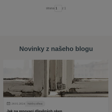
strana
z 1
Novinky z našeho blogu
26
.
01
.
2024
Nátěry dřeva
Jak na renovaci dřevěných oken