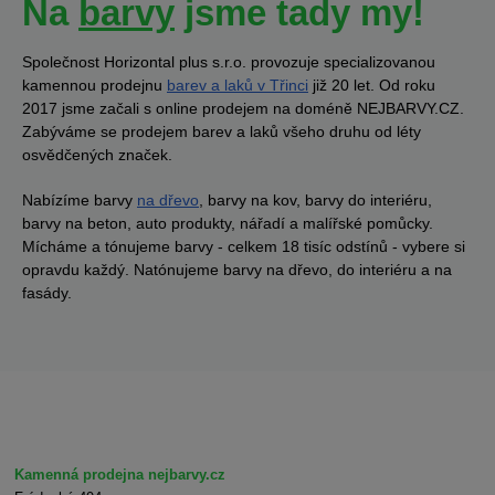
Na
barvy
jsme tady my!
Společnost Horizontal plus s.r.o. provozuje specializovanou
kamennou prodejnu
barev a laků v Třinci
již 20 let. Od roku
2017 jsme začali s online prodejem na doméně NEJBARVY.CZ.
Zabýváme se prodejem barev a laků všeho druhu od léty
osvědčených značek.
Nabízíme barvy
na dřevo
, barvy na kov, barvy do interiéru,
barvy na beton, auto produkty, nářadí a malířské pomůcky.
Mícháme a tónujeme barvy - celkem 18 tisíc odstínů - vybere si
opravdu každý. Natónujeme barvy na dřevo, do interiéru a na
fasády.
Kamenná prodejna nejbarvy.cz