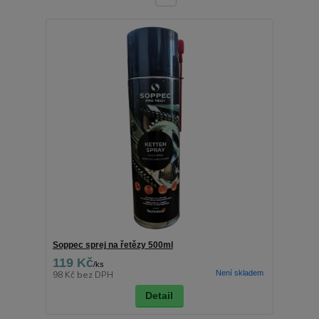
Soppec sprej na řetězy 500ml
119 Kč
/
ks
Není skladem
98 Kč
bez DPH
Detail