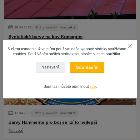
28
.
04
.
2022
Nátěry kovových konstrukcí
Syntetické barvy na kov Komaprim
číst celé
S cílem usnadnit uživatelům používat naše webové stránky využíváme
cookies. Používáním našich stránek souhlasíte s jejich použitím.
Souhlasím
Nastavení
Souhlas můžete odmítnout
zde
.
12
.
04
.
2022
Nátěry kovových konstrukcí
Barvy Hammerite pro boj se rzí to nejlepší
číst celé