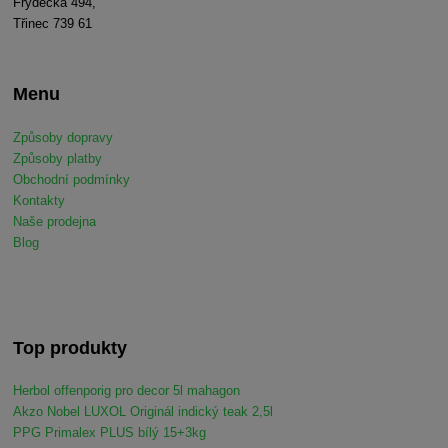
Frýdecká 494,
Třinec 739 61
Menu
Způsoby dopravy
Způsoby platby
Obchodní podmínky
Kontakty
Naše prodejna
Blog
Top produkty
Herbol offenporig pro decor 5l mahagon
Akzo Nobel LUXOL Originál indický teak 2,5l
PPG Primalex PLUS bílý 15+3kg