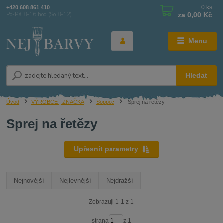
0
ks
+420 608 861 410
za
0,00 Kč
Po-Pá 8-16 hod (So 8-12)
Menu
Hledat
Úvod
VÝROBCE | ZNAČKA
Soppec
Sprej na řetězy
Sprej na řetězy
Upřesnit parametry
Nejnovější
Nejlevnější
Nejdražší
Zobrazuji 1-1 z 1
strana
z 1