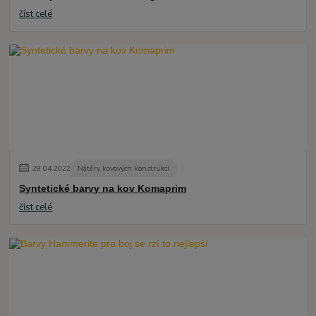
číst celé
28
.
04
.
2022
Nátěry kovových konstrukcí
Syntetické barvy na kov Komaprim
číst celé