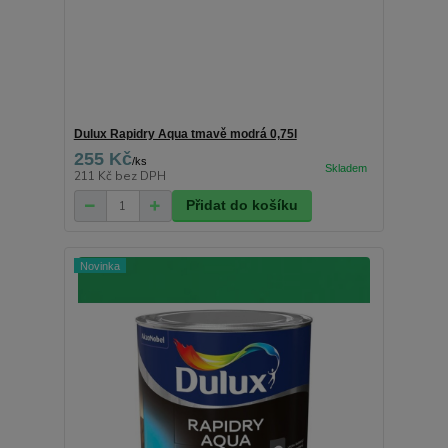
Dulux Rapidry Aqua tmavě modrá 0,75l
255 Kč
/
ks
211 Kč
bez DPH
Přidat do košíku
Novinka