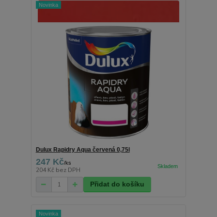
Novinka
Dulux Rapidry Aqua červená 0,75l
247 Kč
/
ks
204 Kč
bez DPH
Přidat do košíku
Novinka