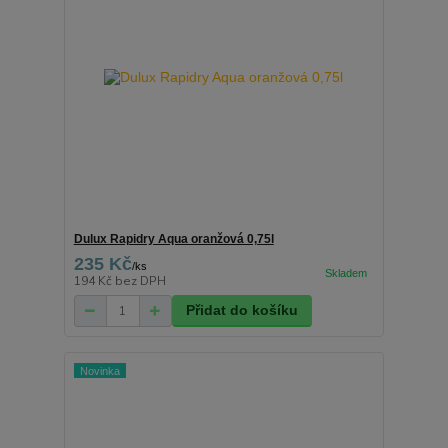
Dulux Rapidry Aqua oranžová 0,75l
235 Kč
/
ks
194 Kč
bez DPH
Přidat do košíku
Novinka