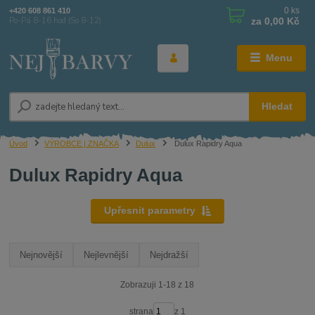
0
ks
+420 608 861 410
za
0,00 Kč
Po-Pá 8-16 hod (So 8-12)
Menu
Hledat
Úvod
VÝROBCE | ZNAČKA
Dulux
Dulux Rapidry Aqua
Dulux Rapidry Aqua
Upřesnit parametry
Nejnovější
Nejlevnější
Nejdražší
Zobrazuji 1-18 z 18
strana
z 1