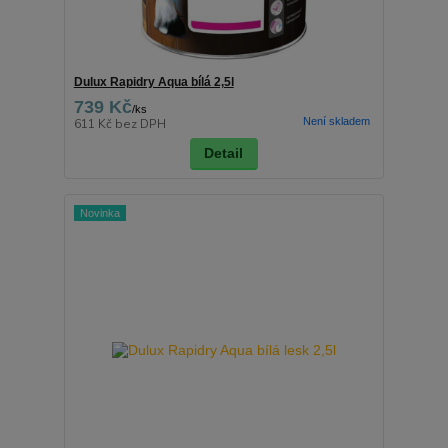
Dulux Rapidry Aqua bílá 2,5l
739 Kč
/
ks
Není skladem
611 Kč
bez DPH
Detail
Novinka