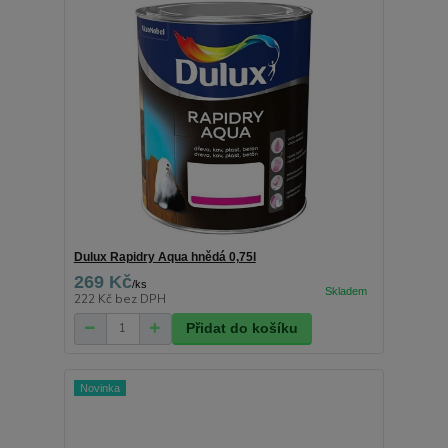
Dulux Rapidry Aqua hnědá 0,75l
269 Kč
/
ks
222 Kč
bez DPH
Přidat do košíku
Novinka