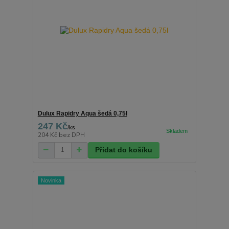
Dulux Rapidry Aqua šedá 0,75l
247 Kč
/
ks
204 Kč
bez DPH
Přidat do košíku
Novinka