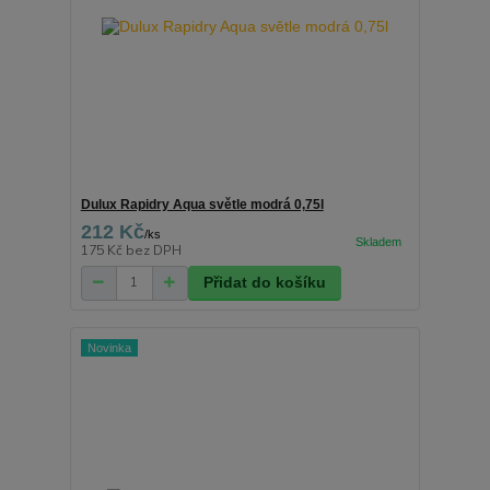
Dulux Rapidry Aqua světle modrá 0,75l
212 Kč
/
ks
175 Kč
bez DPH
Přidat do košíku
Novinka