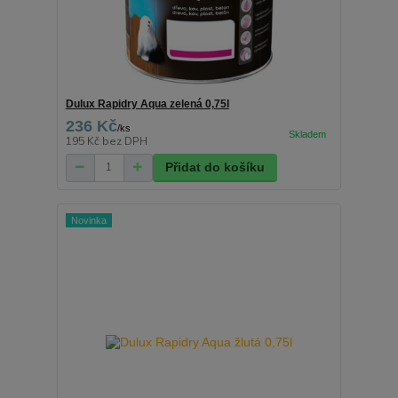
Dulux Rapidry Aqua zelená 0,75l
236 Kč
/
ks
195 Kč
bez DPH
Přidat do košíku
Novinka