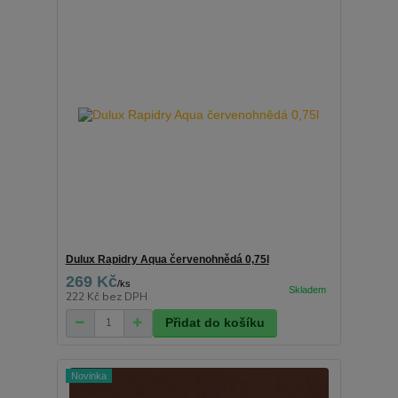
Dulux Rapidry Aqua červenohnědá 0,75l
269 Kč
/
ks
222 Kč
bez DPH
Přidat do košíku
Novinka