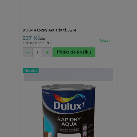
Dulux Rapidry Aqua žlutá 0,75l
237 Kč
/
ks
196 Kč
bez DPH
Přidat do košíku
Novinka