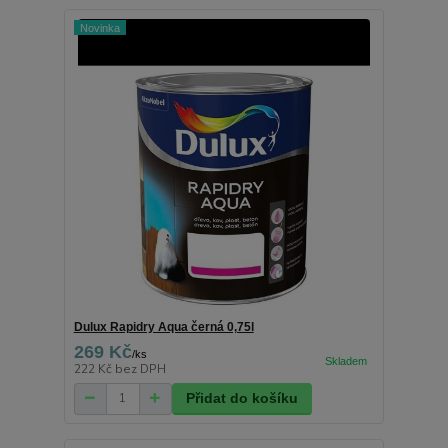
Novinka
Dulux Rapidry Aqua černá 0,75l
269 Kč
/
ks
222 Kč
bez DPH
Přidat do košíku