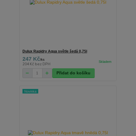
Dulux Rapidry Aqua světle šedá 0,75l
247 Kč
/
ks
204 Kč
bez DPH
Přidat do košíku
Novinka