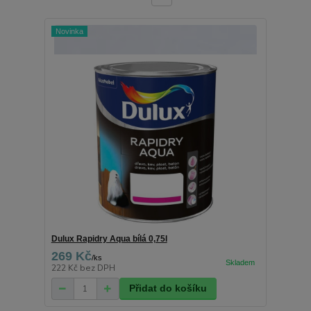
Novinka
Dulux Rapidry Aqua bílá 0,75l
269 Kč
/
ks
222 Kč
bez DPH
Přidat do košíku