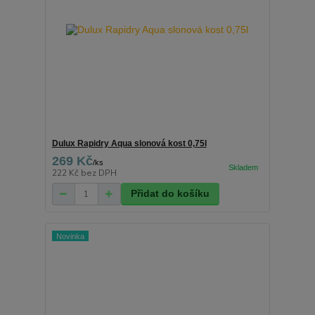
Dulux Rapidry Aqua slonová kost 0,75l
269 Kč
/
ks
222 Kč
bez DPH
Přidat do košíku
Novinka