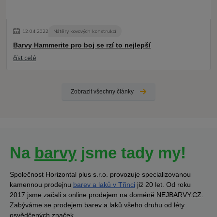
12
.
04
.
2022
Nátěry kovových konstrukcí
Barvy Hammerite pro boj se rzí to nejlepší
číst celé
Zobrazit všechny články
Na
barvy
jsme tady my!
Společnost Horizontal plus s.r.o. provozuje specializovanou
kamennou prodejnu
barev a laků v Třinci
již 20 let. Od roku
2017 jsme začali s online prodejem na doméně NEJBARVY.CZ.
Zabýváme se prodejem barev a laků všeho druhu od léty
osvědčených značek.