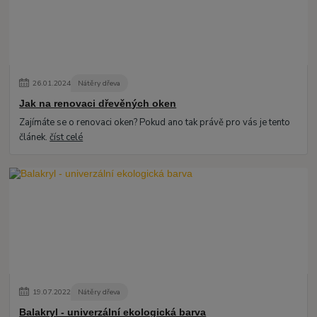
26
.
01
.
2024
Nátěry dřeva
Jak na renovaci dřevěných oken
Zajímáte se o renovaci oken? Pokud ano tak právě pro vás je tento
článek.
číst celé
19
.
07
.
2022
Nátěry dřeva
Balakryl - univerzální ekologická barva