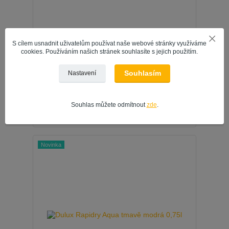
S cílem usnadnit uživatelům používat naše webové stránky využíváme
cookies. Používáním našich stránek souhlasíte s jejich použitím.
Souhlasím
Nastavení
Dulux Rapidry Aqua tmavě hnědá 0,75l
255 Kč
/
ks
211 Kč
bez DPH
Souhlas můžete odmítnout
zde
.
Přidat do košíku
Novinka