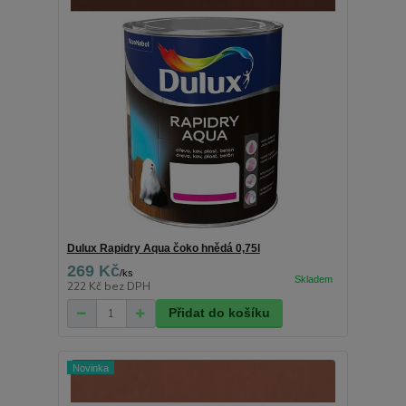
Dulux Rapidry Aqua čoko hnědá 0,75l
269 Kč
/
ks
222 Kč
bez DPH
Přidat do košíku
Novinka