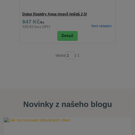
Dulux Rapidry Aqua tmavě hnědá 2,5l
647 Kč
/
ks
Není skladem
535 Kč
bez DPH
Detail
strana
z 1
Novinky z našeho blogu