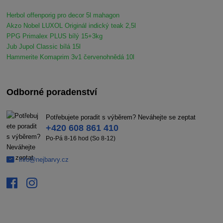
Herbol offenporig pro decor 5l mahagon
Akzo Nobel LUXOL Originál indický teak 2,5l
PPG Primalex PLUS bílý 15+3kg
Jub Jupol Classic bílá 15l
Hammerite Komaprim 3v1 červenohnědá 10l
Odborné poradenství
Potřebujete poradit s výběrem? Neváhejte se zeptat
+420 608 861 410
Po-Pá 8-16 hod (So 8-12)
info@nejbarvy.cz