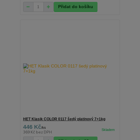
Přidat do košíku
HET Klasik COLOR 0117 šedý platinový 7+1kg
446 Kč
/
ks
369 Kč
bez DPH