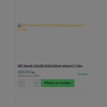
HET Klasik COLOR 0218 béžový pískový 7+1kg
424 Kč
/
ks
350 Kč
bez DPH
Přidat do košíku