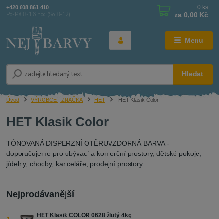
0
ks
+420 608 861 410
za
0,00 Kč
Po-Pá 8-16 hod (So 8-12)
Menu
Hledat
Úvod
VÝROBCE | ZNAČKA
HET
HET Klasik Color
HET Klasik Color
TÓNOVANÁ DISPERZNÍ OTĚRUVZDORNÁ BARVA -
doporučujeme pro obývací a komerční prostory, dětské pokoje,
jídelny, chodby, kanceláře, prodejní prostory.
Nejprodávanější
HET Klasik COLOR 0628 žlutý 4kg