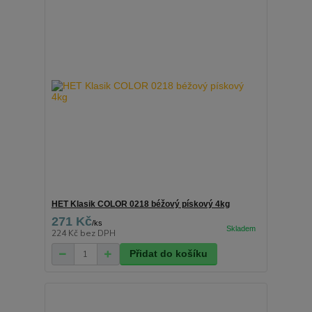
HET Klasik COLOR 0218 béžový pískový 4kg
271 Kč
/
ks
224 Kč
bez DPH
Přidat do košíku