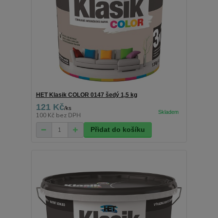
HET Klasik COLOR 0147 šedý 1,5 kg
121 Kč
/
ks
100 Kč
bez DPH
Přidat do košíku