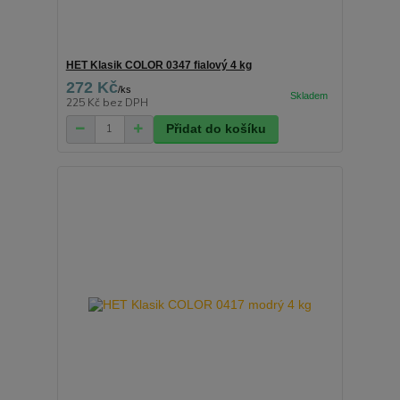
HET Klasik COLOR 0347 fialový 4 kg
272 Kč
/
ks
225 Kč
bez DPH
Přidat do košíku