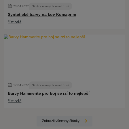
28
.
04
.
2022
Nátěry kovových konstrukcí
Syntetické barvy na kov Komaprim
číst celé
12
.
04
.
2022
Nátěry kovových konstrukcí
Barvy Hammerite pro boj se rzí to nejlepší
číst celé
Zobrazit všechny články