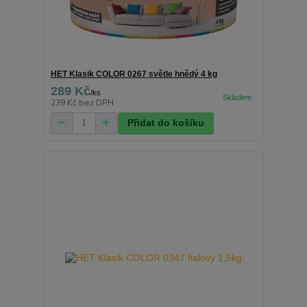
HET Klasik COLOR 0267 světle hnědý 4 kg
289 Kč
/
ks
239 Kč
bez DPH
Přidat do košíku