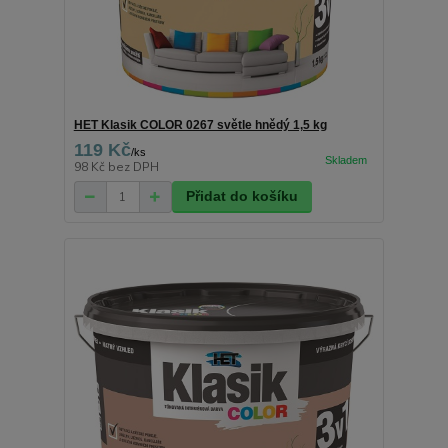
HET Klasik COLOR 0267 světle hnědý 1,5 kg
119 Kč
/
ks
98 Kč
bez DPH
Přidat do košíku