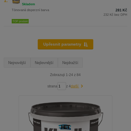
1.
Tónovaná disperzní barva
281 Kč
232 Kč bez DPH
TOP produkt
Upřesnit parametry
Nejnovější
Nejlevnější
Nejdražší
Zobrazuji 1-24 z 84
strana
z 4
další