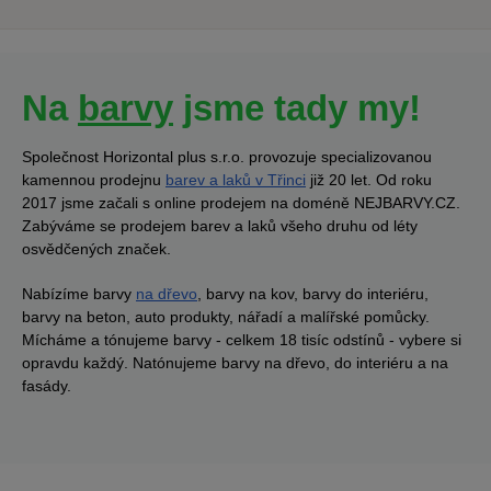
Na
barvy
jsme tady my!
Společnost Horizontal plus s.r.o. provozuje specializovanou
kamennou prodejnu
barev a laků v Třinci
již 20 let. Od roku
2017 jsme začali s online prodejem na doméně NEJBARVY.CZ.
Zabýváme se prodejem barev a laků všeho druhu od léty
osvědčených značek.
Nabízíme barvy
na dřevo
, barvy na kov, barvy do interiéru,
barvy na beton, auto produkty, nářadí a malířské pomůcky.
Mícháme a tónujeme barvy - celkem 18 tisíc odstínů - vybere si
opravdu každý. Natónujeme barvy na dřevo, do interiéru a na
fasády.