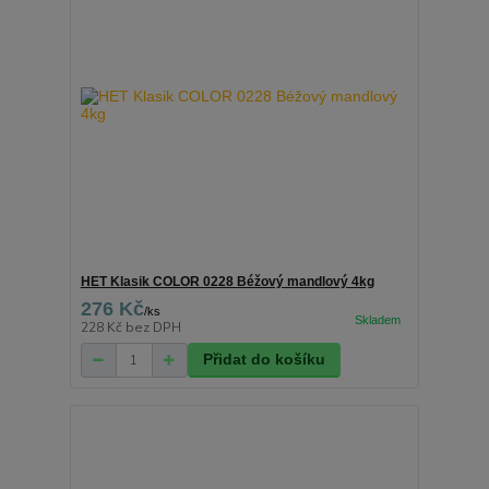
HET Klasik COLOR 0228 Béžový mandlový 4kg
276 Kč
/
ks
228 Kč
bez DPH
Přidat do košíku