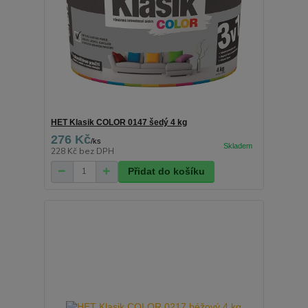
HET Klasik COLOR 0147 šedý 4 kg
276 Kč
/
ks
228 Kč
bez DPH
Přidat do košíku