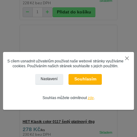
228 Kč
bez DPH
Přidat do košíku
S cílem usnadnit uživatelům používat naše webové stránky využíváme
cookies. Používáním našich stránek souhlasíte s jejich použitím.
Souhlasím
Nastavení
Souhlas můžete odmítnout
zde
.
HET Klasik color 0117 šedý platinový 4kg
278 Kč
/
ks
230 Kč
bez DPH