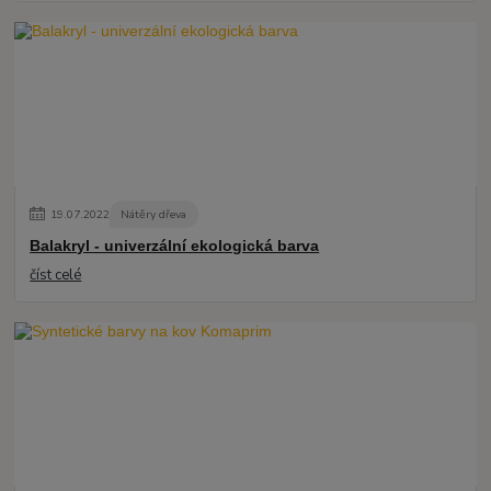
19
.
07
.
2022
Nátěry dřeva
Balakryl - univerzální ekologická barva
číst celé