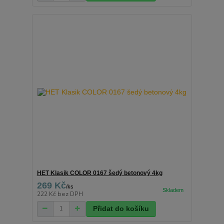
HET Klasik COLOR 0167 šedý betonový 4kg
269 Kč
/
ks
222 Kč
bez DPH
Přidat do košíku