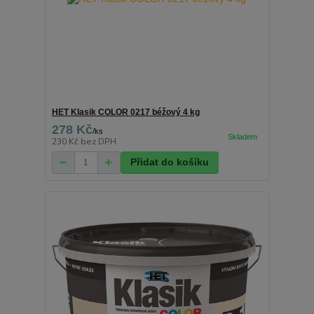
HET Klasik COLOR 0217 béžový 4 kg
278 Kč
/
ks
230 Kč
bez DPH
Přidat do košíku