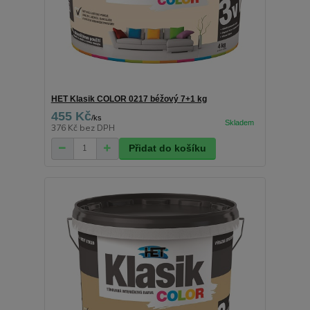
HET Klasik COLOR 0217 béžový 7+1 kg
455 Kč
/
ks
376 Kč
bez DPH
Přidat do košíku