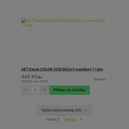
HET Klasik COLOR 0228 Béžový mandlový 7+1kg
446 Kč
/
ks
369 Kč
bez DPH
Přidat do košíku
Načíst další produkty (24)
strana
z 4
další