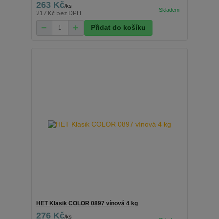
263 Kč
/
ks
217 Kč
bez DPH
Přidat do košíku
HET Klasik COLOR 0897 vínová 4 kg
276 Kč
/
ks