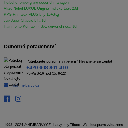
Herbol offenporig pro decor 5l mahagon
Akzo Nobel LUXOL Originál indický teak 2,5l
PPG Primalex PLUS bílý 15+3kg
Jub Jupol Classic bílá 15l
Hammerite Komaprim 3v1 červenohnědá 10l
Odborné poradenství
Potřebujete poradit s výběrem? Neváhejte se zeptat
+420 608 861 410
Po-Pá 8-16 hod (So 8-12)
info@nejbarvy.cz
1993 - 2024 © NEJBARVY.CZ - barvy laky Třinec - Všechna práva vyhrazena.