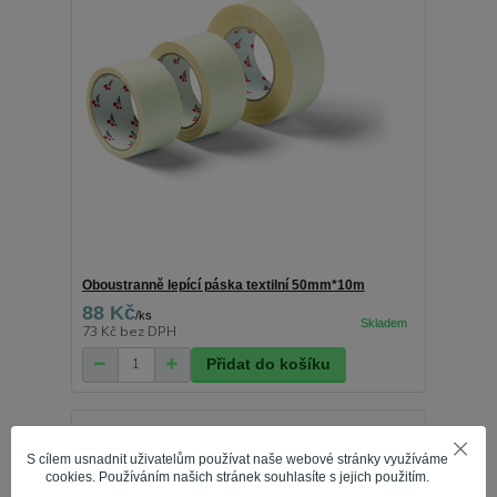
Oboustranně lepící páska textilní 50mm*10m
88 Kč
/
ks
73 Kč
bez DPH
Přidat do košíku
S cílem usnadnit uživatelům používat naše webové stránky využíváme
cookies. Používáním našich stránek souhlasíte s jejich použitím.