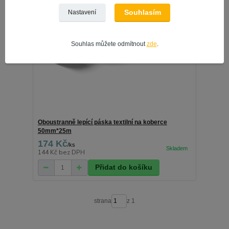
Souhlasím
Nastavení
Souhlas můžete odmítnout
zde
.
Oboustranně lepící páska textilní na koberce
50mm*25m
174 Kč
/
ks
144 Kč
bez DPH
Přidat do košíku
strana
z 1