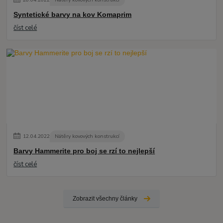
Syntetické barvy na kov Komaprim
číst celé
12
.
04
.
2022
Nátěry kovových konstrukcí
Barvy Hammerite pro boj se rzí to nejlepší
číst celé
Zobrazit všechny články