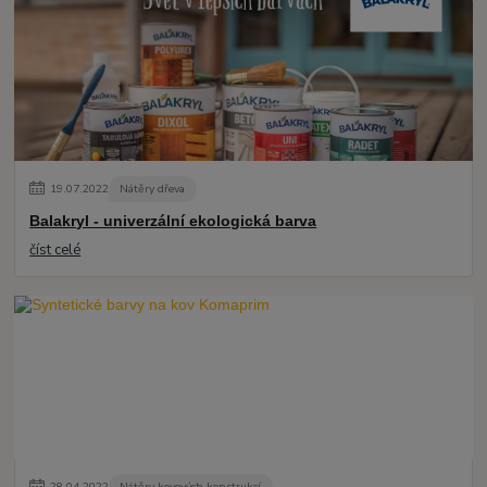
19
.
07
.
2022
Nátěry dřeva
Balakryl - univerzální ekologická barva
číst celé
28
.
04
.
2022
Nátěry kovových konstrukcí