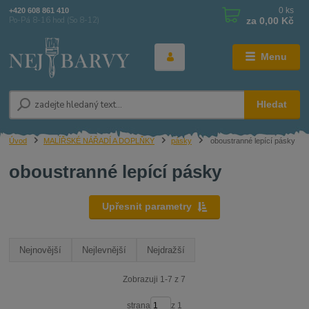
0
ks
+420 608 861 410
za
0,00 Kč
Po-Pá 8-16 hod (So 8-12)
Menu
Hledat
Úvod
MALÍŘSKÉ NÁŘADÍ A DOPLŇKY
pásky
oboustranné lepící pásky
oboustranné lepící pásky
Upřesnit parametry
Nejnovější
Nejlevnější
Nejdražší
Zobrazuji 1-7 z 7
strana
z 1