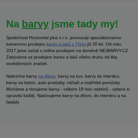
Na
barvy
jsme tady my!
Společnost Horizontal plus s.r.o. provozuje specializovanou
kamennou prodejnu
barev a laků v Třinci
již 20 let. Od roku
2017 jsme začali s online prodejem na doméně NEJBARVY.CZ.
Zabýváme se prodejem barev a laků všeho druhu od léty
osvědčených značek.
Nabízíme barvy
na dřevo
, barvy na kov, barvy do interiéru,
barvy na beton, auto produkty, nářadí a malířské pomůcky.
Mícháme a tónujeme barvy - celkem 18 tisíc odstínů - vybere si
opravdu každý. Natónujeme barvy na dřevo, do interiéru a na
fasády.