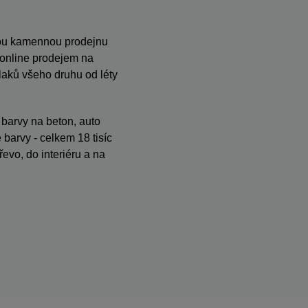
anou kamennou prodejnu
s online prodejem na
ků všeho druhu od léty
, barvy na beton, auto
barvy - celkem 18 tisíc
evo, do interiéru a na