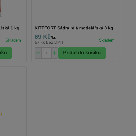
řská 1 kg
KITTFORT Sádra bílá modelářská 3 kg
69 Kč
/
ks
57 Kč
bez DPH
šíku
Přidat do košíku