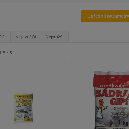
Upřesnit parametr
jší
Nejlevnější
Nejdražší
1-5 z 5