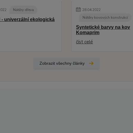
2022
Nátěry dřeva
28
.
04
.
2022
Nátěry kovových konstrukcí
 - univerzální ekologická
Syntetické barvy na kov
Komaprim
číst celé
Zobrazit všechny články