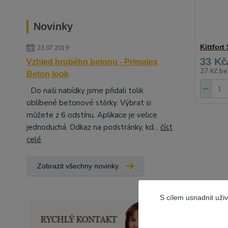
Novinky
Kittfor
23.07.2019
33 Kč
Vzhled hrubého betonu - Primalex
27 Kč
be
Beton look
Do naši nabídky jsme přidali tolik
oblíbené betonové stěrky. Výbrat si
můžete z 6 odstínu. Aplikace je velice
jednoduchá. Odkaz na podstránky, kd...
číst
celé
Zobrazit všechny novinky
S cílem usnadnit uži