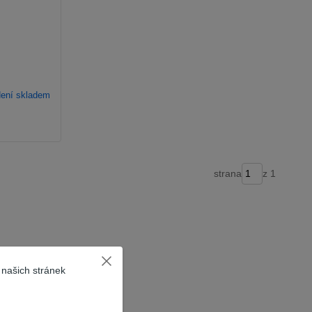
ení skladem
strana
z 1
 našich stránek