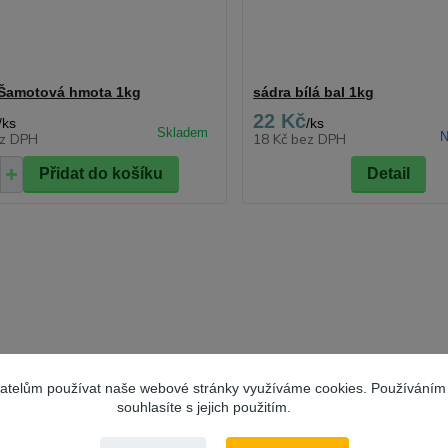
t Šamotová hmota 1kg
sádra bílá bal 1kg
22 Kč
/
ks
/
ks
N
z DPH
18 Kč
bez DPH
Přidat do košíku
Detail
vatelům používat naše webové stránky využíváme cookies. Používáním
souhlasíte s jejich použitím.