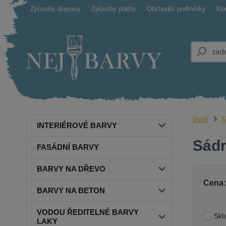
Způsoby dopravy
Způsoby platby
Obchodní podmínky
Ko
Úvod
S
INTERIÉROVÉ BARVY
Sád
FASÁDNÍ BARVY
BARVY NA DŘEVO
Cena:
BARVY NA BETON
VODOU ŘEDITELNÉ BARVY
Skl
LAKY