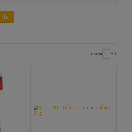
y
strana
z 1