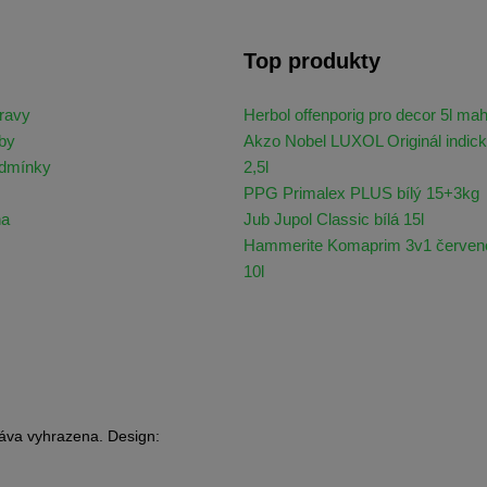
Top produkty
ravy
Herbol offenporig pro decor 5l ma
by
Akzo Nobel LUXOL Originál indick
odmínky
2,5l
PPG Primalex PLUS bílý 15+3kg
na
Jub Jupol Classic bílá 15l
Hammerite Komaprim 3v1 červen
10l
áva vyhrazena. Design: