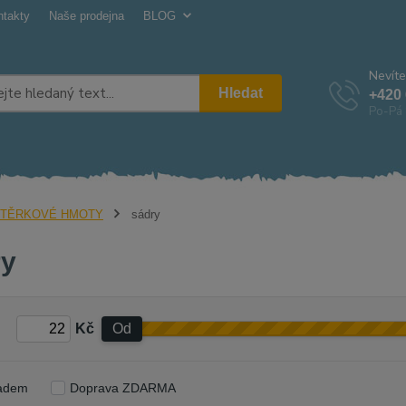
ntakty
Naše prodejna
BLOG
Nevíte
Hledat
+420 
Po-Pá 
TĚRKOVÉ HMOTY
sádry
ry
Kč
Od
adem
Doprava ZDARMA