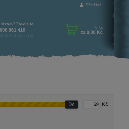
Přihlášení
 si rady? Zavolejte.
0
ks
608 861 410
za
0,00 Kč
8-16 hod (So 8-12)
Do
Kč