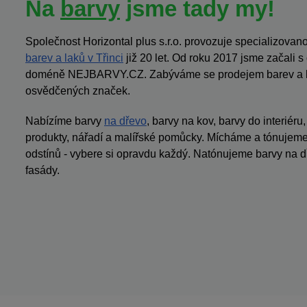
Na
barvy
jsme tady my!
Společnost Horizontal plus s.r.o. provozuje specializov
barev a laků v Třinci
již 20 let. Od roku 2017 jsme začali 
doméně NEJBARVY.CZ. Zabýváme se prodejem barev a la
osvědčených značek.
Nabízíme barvy
na dřevo
, barvy na kov, barvy do interiéru
produkty, nářadí a malířské pomůcky. Mícháme a tónujeme 
odstínů - vybere si opravdu každý. Natónujeme barvy na dř
fasády.