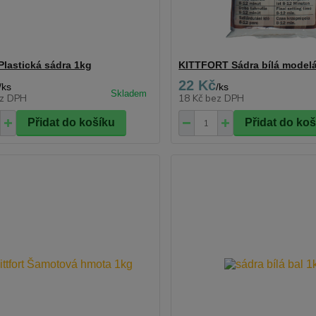
 Plastická sádra 1kg
KITTFORT Sádra bílá modelá
22 Kč
/
ks
/
ks
z DPH
18 Kč
bez DPH
Přidat do košíku
Přidat do ko