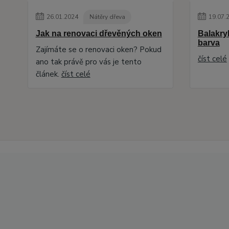
26
.
01
.
2024
Nátěry dřeva
19
.
07
.
Jak na renovaci dřevěných oken
Balakryl
barva
Zajímáte se o renovaci oken? Pokud
číst celé
ano tak právě pro vás je tento
článek.
číst celé