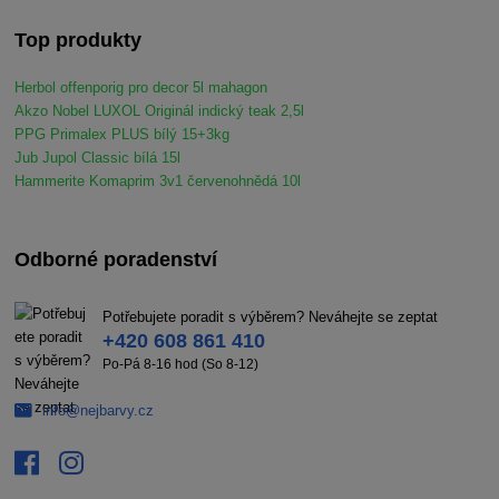
Top produkty
Herbol offenporig pro decor 5l mahagon
Akzo Nobel LUXOL Originál indický teak 2,5l
PPG Primalex PLUS bílý 15+3kg
Jub Jupol Classic bílá 15l
Hammerite Komaprim 3v1 červenohnědá 10l
Odborné poradenství
Potřebujete poradit s výběrem? Neváhejte se zeptat
+420 608 861 410
Po-Pá 8-16 hod (So 8-12)
info@nejbarvy.cz