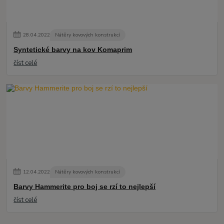
28
.
04
.
2022
Nátěry kovových konstrukcí
Syntetické barvy na kov Komaprim
číst celé
12
.
04
.
2022
Nátěry kovových konstrukcí
Barvy Hammerite pro boj se rzí to nejlepší
číst celé