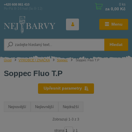
0
ks
+420 608 861 410
za
0,00 Kč
Po-Pá 8-16 hod (So 8-12)
Menu
Hledat
Úvod
VÝROBCE | ZNAČKA
Soppec
Soppec Fluo T.P
Soppec Fluo T.P
Upřesnit parametry
Nejnovější
Nejlevnější
Nejdražší
Zobrazuji 1-3 z 3
strana
z 1