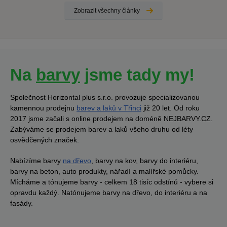
Zobrazit všechny články
Na
barvy
jsme tady my!
Společnost Horizontal plus s.r.o. provozuje specializovanou
kamennou prodejnu
barev a laků v Třinci
již 20 let. Od roku
2017 jsme začali s online prodejem na doméně NEJBARVY.CZ.
Zabýváme se prodejem barev a laků všeho druhu od léty
osvědčených značek.
Nabízíme barvy
na dřevo
, barvy na kov, barvy do interiéru,
barvy na beton, auto produkty, nářadí a malířské pomůcky.
Mícháme a tónujeme barvy - celkem 18 tisíc odstínů - vybere si
opravdu každý. Natónujeme barvy na dřevo, do interiéru a na
fasády.