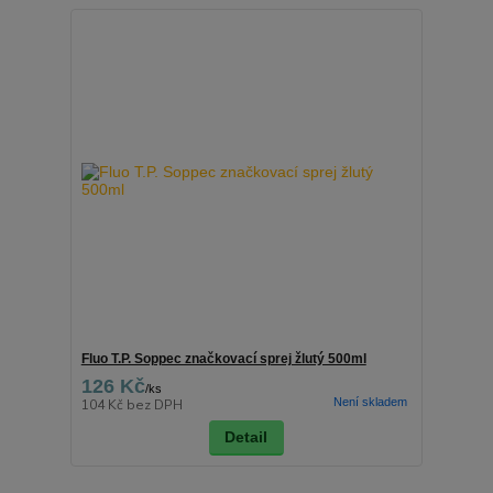
Fluo T.P. Soppec značkovací sprej žlutý 500ml
126 Kč
/
ks
Není skladem
104 Kč
bez DPH
Detail