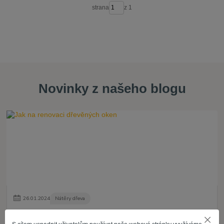
strana
z 1
Novinky z našeho blogu
26
.
01
.
2024
Nátěry dřeva
Jak na renovaci dřevěných oken