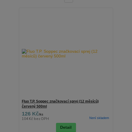
Fluo T.P. Soppec značkovací sprej (12 měsíců)
červený 500ml
126 Kč
/
ks
Není skladem
104 Kč
bez DPH
Detail