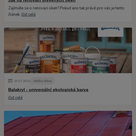
Jak na renovaci dřevěných oken
Zajímáte se o renovaci oken? Pokud ano tak právě pro vás je tento
článek.
číst celé
19
.
07
.
2022
Nátěry dřeva
Balakryl - univerzální ekologická barva
číst celé