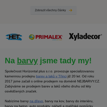
Zobrazit všechny články
Na
barvy
jsme tady my!
Společnost Horizontal plus s.r.o. provozuje specializovanou
kamennou prodejnu
barev a laků v Třinci
již 20 let. Od roku
2017 jsme začali s online prodejem na doméně NEJBARVY.CZ.
Zabýváme se prodejem barev a laků všeho druhu od léty
osvědčených značek.
Nabízíme barvy
na dřevo
, barvy na kov, barvy do interiéru,
barvy na beton, auto produkty, nářadí a malířské pomůcky.