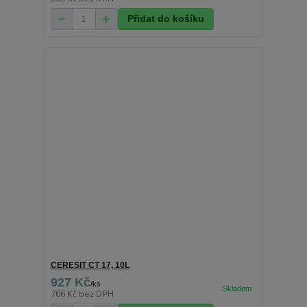
Přidat do košíku
CERESIT CT 17, 10L
927 Kč
/
ks
766 Kč
bez DPH