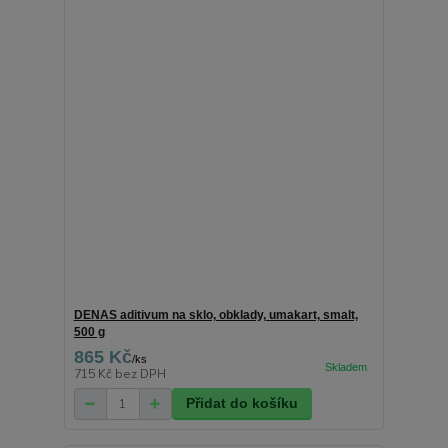
DENAS aditivum na sklo, obklady, umakart, smalt,
500 g
865 Kč
/
ks
715 Kč
bez DPH
Přidat do košíku