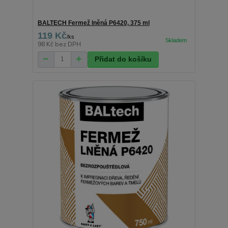
BALTECH Fermež lněná P6420, 375 ml
119 Kč
/
ks
98 Kč
bez DPH
Přidat do košíku