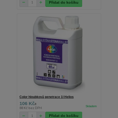
Přidat do košíku
Color hloubková penetrace 1l Helios
106 Kč
/
l
88 Kč
bez DPH
Přidat do košíku