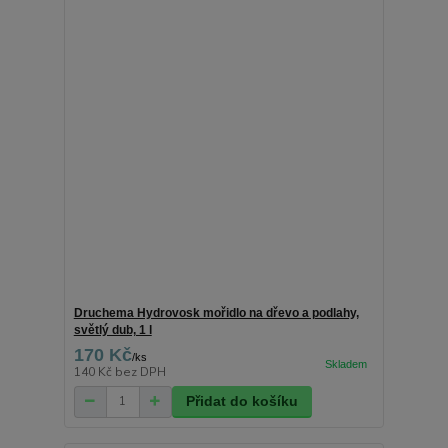
Druchema Hydrovosk mořidlo na dřevo a podlahy,
světlý dub, 1 l
170 Kč
/
ks
140 Kč
bez DPH
Přidat do košíku