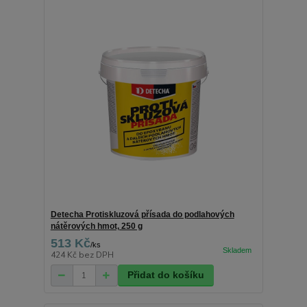
Detecha Protiskluzová přísada do podlahových
nátěrových hmot, 250 g
513 Kč
/
ks
424 Kč
bez DPH
Přidat do košíku