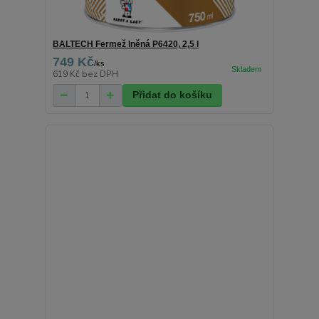
BALTECH Fermež lněná P6420, 2,5 l
749 Kč
/
ks
619 Kč
bez DPH
Přidat do košíku