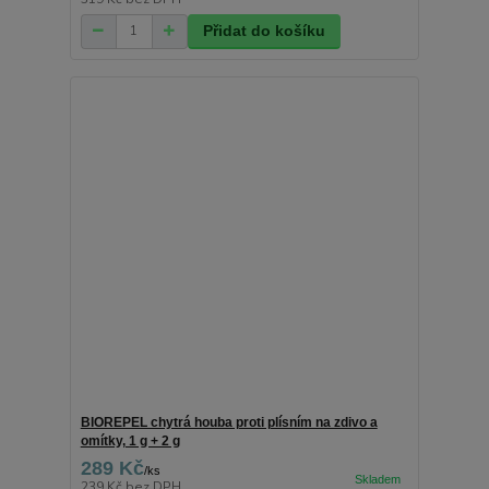
Přidat do košíku
BIOREPEL chytrá houba proti plísním na zdivo a
omítky, 1 g + 2 g
289 Kč
/
ks
239 Kč
bez DPH