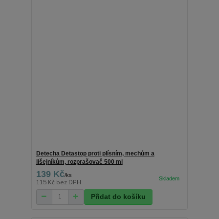
Detecha Detastop proti plísním, mechům a
lišejníkům, rozprašovač 500 ml
139 Kč
/
ks
115 Kč
bez DPH
Přidat do košíku