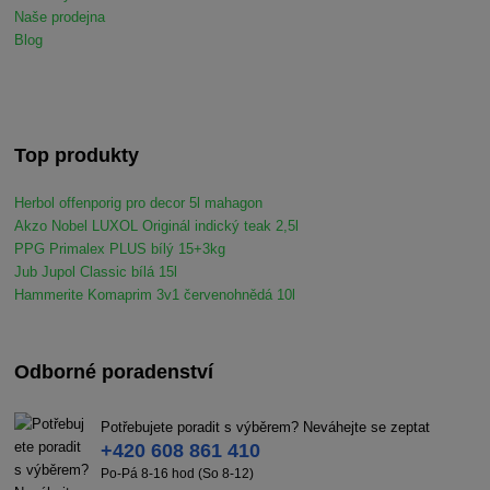
Naše prodejna
Blog
Top produkty
Herbol offenporig pro decor 5l mahagon
Akzo Nobel LUXOL Originál indický teak 2,5l
PPG Primalex PLUS bílý 15+3kg
Jub Jupol Classic bílá 15l
Hammerite Komaprim 3v1 červenohnědá 10l
Odborné poradenství
Potřebujete poradit s výběrem? Neváhejte se zeptat
+420 608 861 410
Po-Pá 8-16 hod (So 8-12)