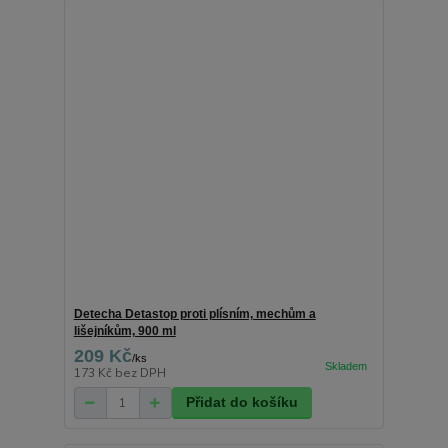
Detecha Detastop proti plísním, mechům a
lišejníkům, 900 ml
209 Kč
/
ks
173 Kč
bez DPH
Přidat do košíku