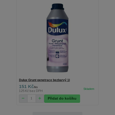
Dulux Grunt penetrace bezbarvý 1l
151 Kč
/
ks
125 Kč
bez DPH
Přidat do košíku