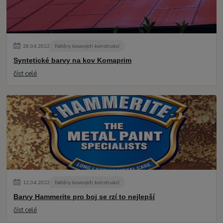
28
.
04
.
2022
Nátěry kovových konstrukcí
Syntetické barvy na kov Komaprim
číst celé
12
.
04
.
2022
Nátěry kovových konstrukcí
Barvy Hammerite pro boj se rzí to nejlepší
číst celé