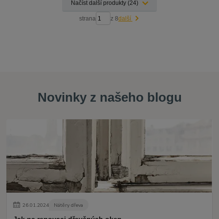
Načíst další produkty (24)
strana
z 8
další
Novinky z našeho blogu
26
.
01
.
2024
Nátěry dřeva