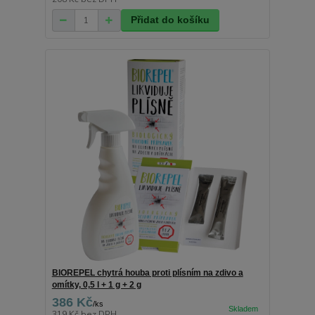
Přidat do košíku
BIOREPEL chytrá houba proti plísním na zdivo a
omítky, 0,5 l + 1 g + 2 g
386 Kč
/
ks
319 Kč
bez DPH