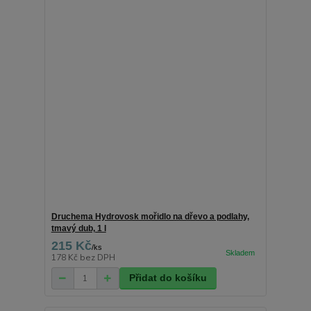
Druchema Hydrovosk mořidlo na dřevo a podlahy,
tmavý dub, 1 l
215 Kč
/
ks
178 Kč
bez DPH
Přidat do košíku