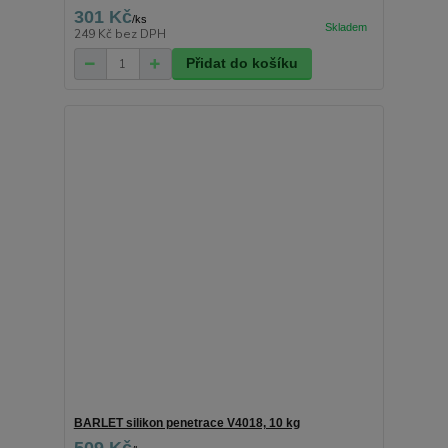
301 Kč
/
ks
249 Kč
bez DPH
Přidat do košíku
BARLET silikon penetrace V4018, 10 kg
509 Kč