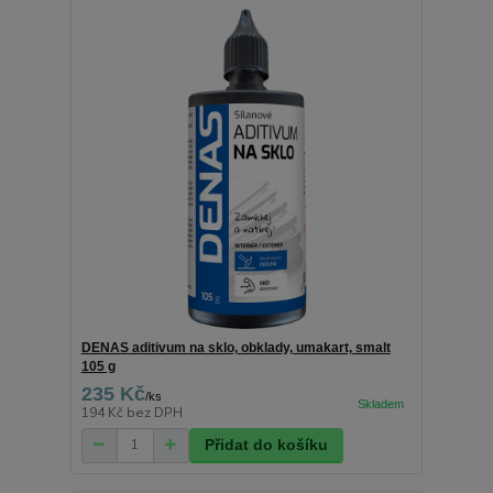
DENAS aditivum na sklo, obklady, umakart, smalt
105 g
235 Kč
/
ks
194 Kč
bez DPH
Přidat do košíku