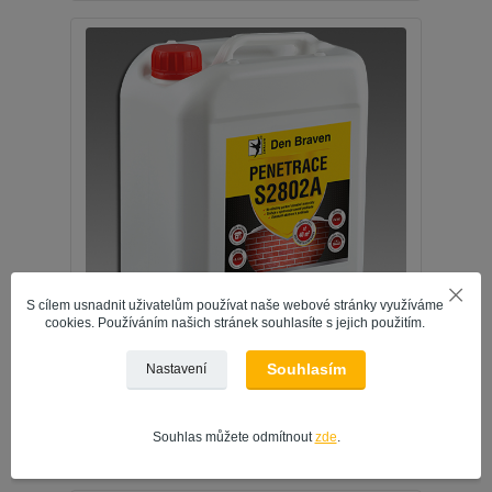
S cílem usnadnit uživatelům používat naše webové stránky využíváme
cookies. Používáním našich stránek souhlasíte s jejich použitím.
Den Braven Příměs stavebních směsí S 2802 A 5l
Souhlasím
Nastavení
252 Kč
/
ks
208 Kč
bez DPH
Souhlas můžete odmítnout
zde
.
Přidat do košíku