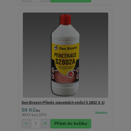
Den Braven Příměs stavebních směsí S 2802 A 1l
59 Kč
/
ks
49 Kč
bez DPH
Přidat do košíku