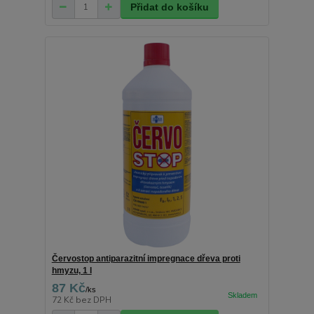
Přidat do košíku
Červostop antiparazitní impregnace dřeva proti
hmyzu, 1 l
87 Kč
/
ks
72 Kč
bez DPH