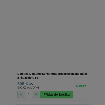
Detecha Detastop koncentrát proti plísním, mechům
a lišejníkům, 1 l
605 Kč
/
ks
500 Kč
bez DPH
Přidat do košíku