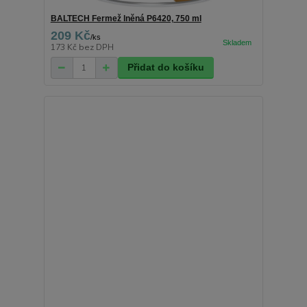
BALTECH Fermež lněná P6420, 750 ml
209 Kč
/
ks
173 Kč
bez DPH
Přidat do košíku