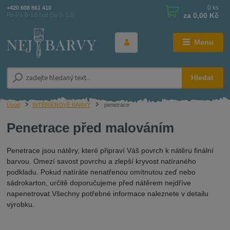
0
ks
+420 608 861 410
za
0,00 Kč
Po-Pá 8-16 hod (So 8-12)
Menu
Hledat
Úvod
INTERIÉROVÉ BARVY
penetrace
Penetrace před malováním
Penetrace jsou nátěry, které připraví Váš povrch k nátěru finální
barvou. Omezí savost povrchu a zlepší kryvost natíraného
podkladu. Pokud natíráte nenatřenou omítnutou zeď nebo
sádrokarton, určitě doporučujeme před nátěrem nejdříve
napenetrovat.Všechny potřebné informace naleznete v detailu
výrobku.