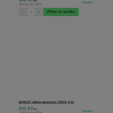
/
ks
421 Kč
bez DPH
Přidat do košíku
BARLET silikon penetrace V4018, 5 kg
252 Kč
/
ks
208 Kč
bez DPH