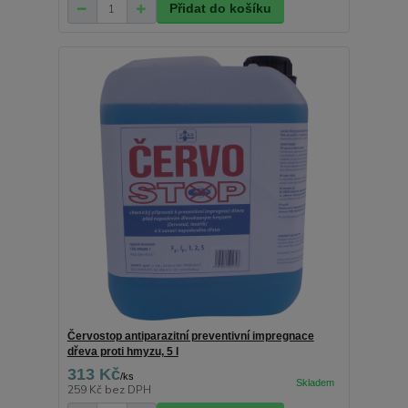
Přidat do košíku
Červostop antiparazitní preventivní impregnace
dřeva proti hmyzu, 5 l
313 Kč
/
ks
259 Kč
bez DPH