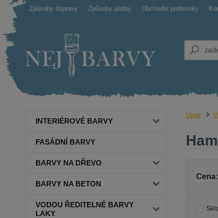
Způsoby dopravy
Způsoby platby
Obchodní podmínky
Ko
Úvod
V
INTERIÉROVÉ BARVY
Hamm
FASÁDNÍ BARVY
BARVY NA DŘEVO
Cena:
BARVY NA BETON
VODOU ŘEDITELNÉ BARVY
Skl
LAKY