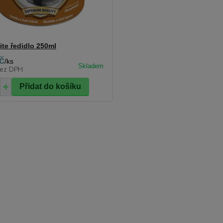
te ředidlo 250ml
č
/
ks
ez DPH
Přidat do košíku