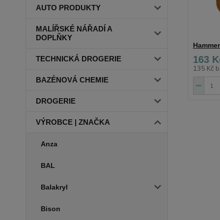
AUTO PRODUKTY
MALÍŘSKÉ NÁŘADÍ A
DOPLŇKY
Hammeri
163 K
TECHNICKÁ DROGERIE
135 Kč
b
BAZÉNOVÁ CHEMIE
DROGERIE
VÝROBCE | ZNAČKA
Anza
BAL
Balakryl
Bison