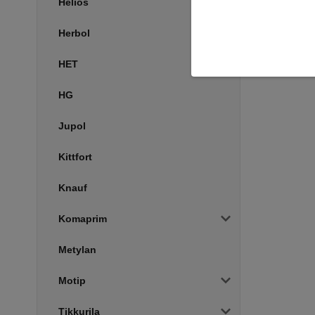
Helios
Herbol
HET
HG
Jupol
Kittfort
Knauf
Komaprim
Metylan
Motip
Tikkurila