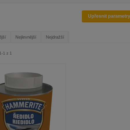
Upřesnit parametr
jší
Nejlevnější
Nejdražší
1-1 z 1