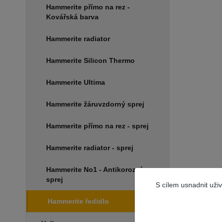
Hammerite přímo na rez -
Kovářská barva
Hammerite radiator
Hammerite Silicon Thermo
Hammerite Ultima
Hammerite žáruvzdorný sprej
Hammerite přímo na rez - sprej
Hammerite radiator - sprej
Hammerite No1 - Antikorozní
sprej
S cílem usnadnit uži
Hammerite ředidlo