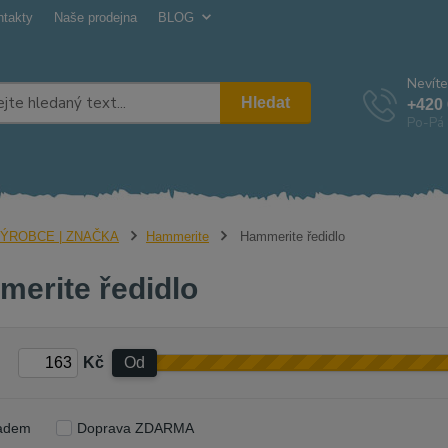
ntakty
Naše prodejna
BLOG
Nevíte
Hledat
+420 
Po-Pá 
ÝROBCE | ZNAČKA
Hammerite
Hammerite ředidlo
erite ředidlo
Kč
Od
adem
Doprava ZDARMA