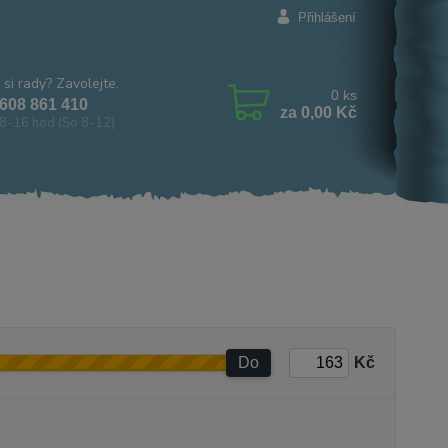
Přihlášení
 si rady? Zavolejte.
0
ks
608 861 410
za
0,00 Kč
8-16 hod (So 8-12)
Do
Kč