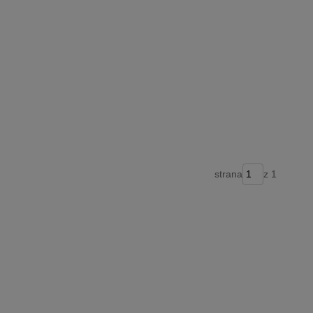
strana
z 1