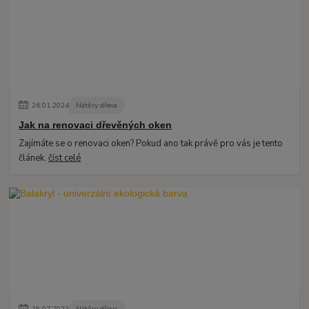
26
.
01
.
2024
Nátěry dřeva
Jak na renovaci dřevěných oken
Zajímáte se o renovaci oken? Pokud ano tak právě pro vás je tento
článek.
číst celé
19
.
07
.
2022
Nátěry dřeva