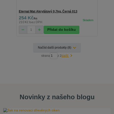
Eternal Mat Akrylátový 0,7kg, Černá 013
254 Kč
/
ks
210 Kč
bez DPH
Přidat do košíku
Načíst další produkty (8)
strana
z 2
další
Novinky z našeho blogu