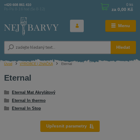
0
ks
+420 608 861 410
za
0,00 Kč
Po-Pá 8-16 hod (So 8-12)
Menu
Hledat
Úvod
VÝROBCE | ZNAČKA
Eternal
Eternal
Eternal Mat Akrylátový
Eternal In thermo
Eternal In Stop
Upřesnit parametry