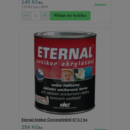
145 Kč
/
ks
120 Kč
bez DPH
Přidat do košíku
Eternal Antikor Červenohnědý 07 0,7 kg
254 Kč
/
ks