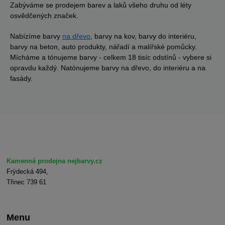
Zabýváme se prodejem barev a laků všeho druhu od léty
osvědčených značek.
Nabízíme barvy
na dřevo
, barvy na kov, barvy do interiéru,
barvy na beton, auto produkty, nářadí a malířské pomůcky.
Mícháme a tónujeme barvy - celkem 18 tisíc odstínů - vybere si
opravdu každý. Natónujeme barvy na dřevo, do interiéru a na
fasády.
Kamenná prodejna nejbarvy.cz
Frýdecká 494,
Třinec 739 61
Menu