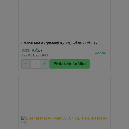
Eternal Mat Akrylátový 0,7 kg, Světle Žlutá 017
241 Kč
/
ks
199 Kč
bez DPH
Přidat do košíku