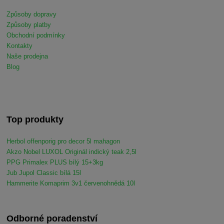
Způsoby dopravy
Způsoby platby
Obchodní podmínky
Kontakty
Naše prodejna
Blog
Top produkty
Herbol offenporig pro decor 5l mahagon
Akzo Nobel LUXOL Originál indický teak 2,5l
PPG Primalex PLUS bílý 15+3kg
Jub Jupol Classic bílá 15l
Hammerite Komaprim 3v1 červenohnědá 10l
Odborné poradenství