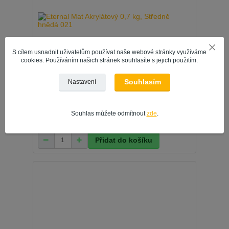
S cílem usnadnit uživatelům používat naše webové stránky využíváme
cookies. Používáním našich stránek souhlasíte s jejich použitím.
Souhlasím
Nastavení
Eternal Mat Akrylátový 0,7 kg, Středně hnědá 021
Souhlas můžete odmítnout
zde
.
241 Kč
/
ks
199 Kč
bez DPH
Přidat do košíku