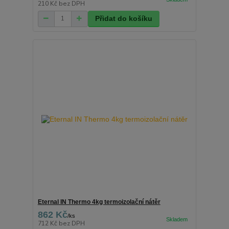
210 Kč
bez DPH
Přidat do košíku
Eternal IN Thermo 4kg termoizolační nátěr
862 Kč
/
ks
712 Kč
bez DPH