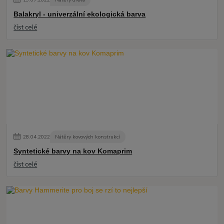
Balakryl - univerzální ekologická barva
číst celé
28
.
04
.
2022
Nátěry kovových konstrukcí
Syntetické barvy na kov Komaprim
číst celé