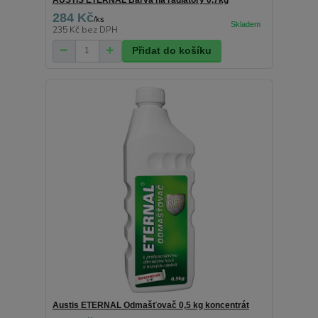
284 Kč
/
ks
235 Kč
bez DPH
Přidat do košíku
Austis ETERNAL Odmašťovač 0,5 kg koncentrát