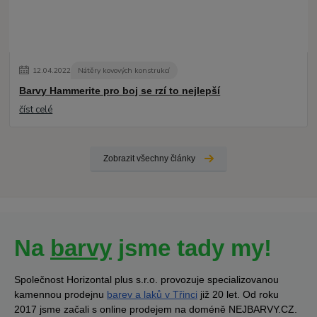
12
.
04
.
2022
Nátěry kovových konstrukcí
Barvy Hammerite pro boj se rzí to nejlepší
číst celé
Zobrazit všechny články
Na
barvy
jsme tady my!
Společnost Horizontal plus s.r.o. provozuje specializovanou
kamennou prodejnu
barev a laků v Třinci
již 20 let. Od roku
2017 jsme začali s online prodejem na doméně NEJBARVY.CZ.