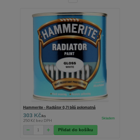
Hammerite - Radiátor 0,7l bílá polomatná
303 Kč
/
ks
250 Kč
bez DPH
Přidat do košíku