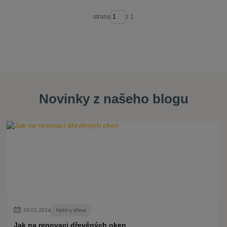
strana
z 1
Novinky z našeho blogu
26
.
01
.
2024
Nátěry dřeva
Jak na renovaci dřevěných oken