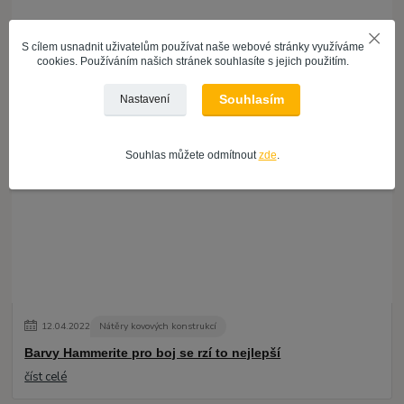
S cílem usnadnit uživatelům používat naše webové stránky využíváme
cookies. Používáním našich stránek souhlasíte s jejich použitím.
28
.
04
.
2022
Nátěry kovových konstrukcí
Souhlasím
Nastavení
Syntetické barvy na kov Komaprim
číst celé
Souhlas můžete odmítnout
zde
.
12
.
04
.
2022
Nátěry kovových konstrukcí
Barvy Hammerite pro boj se rzí to nejlepší
číst celé