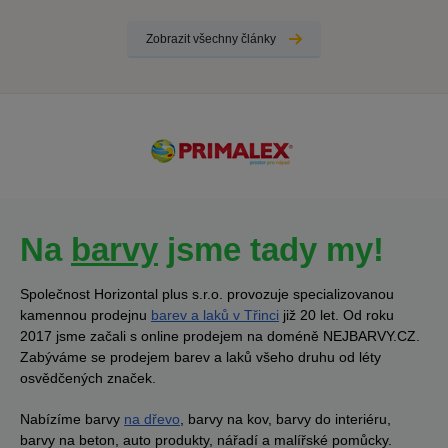
Zobrazit všechny články
Na
barvy
jsme tady my!
Společnost Horizontal plus s.r.o. provozuje specializovanou
kamennou prodejnu
barev a laků v Třinci
již 20 let. Od roku
2017 jsme začali s online prodejem na doméně NEJBARVY.CZ.
Zabýváme se prodejem barev a laků všeho druhu od léty
osvědčených značek.
Nabízíme barvy
na dřevo
, barvy na kov, barvy do interiéru,
barvy na beton, auto produkty, nářadí a malířské pomůcky.