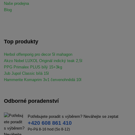
Naše prodejna
Blog
Top produkty
Herbol offenporig pro decor 5l mahagon
Akzo Nobel LUXOL Originál indický teak 2,5l
PPG Primalex PLUS bílý 15+3kg
Jub Jupol Classic bílá 15l
Hammerite Komaprim 3v1 červenohnědá 10l
Odborné poradenství
Potřebujete poradit s výběrem? Neváhejte se zeptat
+420 608 861 410
Po-Pá 8-16 hod (So 8-12)