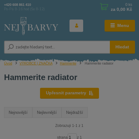
0
ks
+420 608 861 410
za
0,00 Kč
Po-Pá 8-16 hod (So 8-12)
Menu
Hledat
Úvod
VÝROBCE | ZNAČKA
Hammerite
Hammerite radiator
Hammerite radiator
Upřesnit parametry
Nejnovější
Nejlevnější
Nejdražší
Zobrazuji 1-1 z 1
strana
z 1