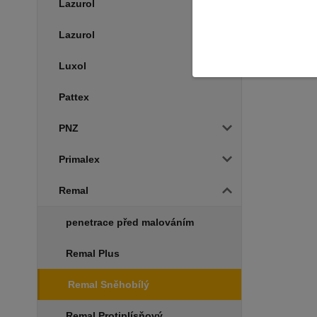
Lazurol
Lazurol
Luxol
Pattex
PNZ
Primalex
Remal
penetrace před malováním
Remal Plus
Remal Sněhobílý
Remal Protiplísňový