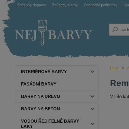
Způsoby dopravy
Způsoby platby
Obchodní podmínky
Ko
Úvod
V
INTERIÉROVÉ BARVY
Rema
FASÁDNÍ BARVY
BARVY NA DŘEVO
V této ka
BARVY NA BETON
VODOU ŘEDITELNÉ BARVY
LAKY