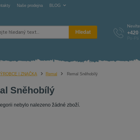
ntakty
Naše prodejna
BLOG
Nevíte
Hledat
+420 
Po-Pá 
ÝROBCE | ZNAČKA
Remal
Remal Sněhobílý
l Sněhobílý
tegorii nebylo nalezeno žádné zboží.