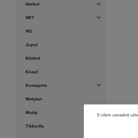
Herbol
HET
HG
Jupol
Kittfort
Knauf
Komaprim
Metylan
Motip
S cílem usnadnit uži
Tikkurila