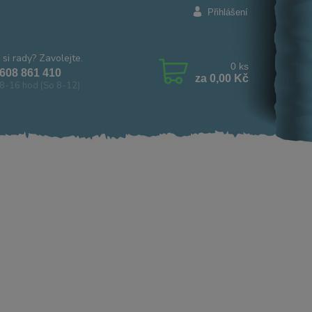
Přihlášení
 si rady? Zavolejte.
0
ks
608 861 410
za
0,00 Kč
8-16 hod (So 8-12)