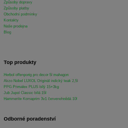
Způsoby dopravy
Způsoby platby
Obchodní podmínky
Kontakty
Naše prodejna
Blog
Top produkty
Herbol offenporig pro decor 5l mahagon
Akzo Nobel LUXOL Originál indický teak 2,5l
PPG Primalex PLUS bílý 15+3kg
Jub Jupol Classic bílá 15l
Hammerite Komaprim 3v1 červenohnědá 10l
Odborné poradenství