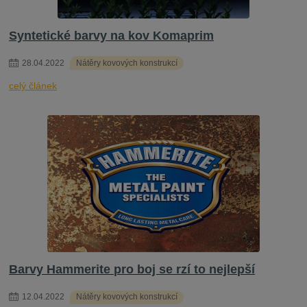
Syntetické barvy na kov Komaprim
28
.
04
.
2022
Nátěry kovových konstrukcí
celý článek
Barvy Hammerite pro boj se rzí to nejlepší
12
.
04
.
2022
Nátěry kovových konstrukcí