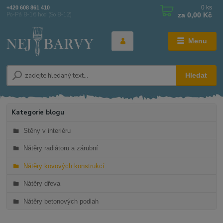
0
ks
+420 608 861 410
za
0,00 Kč
Po-Pá 8-16 hod (So 8-12)
Menu
Hledat
Kategorie blogu
Stěny v interiéru
Nátěry radiátoru a zárubní
Nátěry kovových konstrukcí
Nátěry dřeva
Nátěry betonových podlah