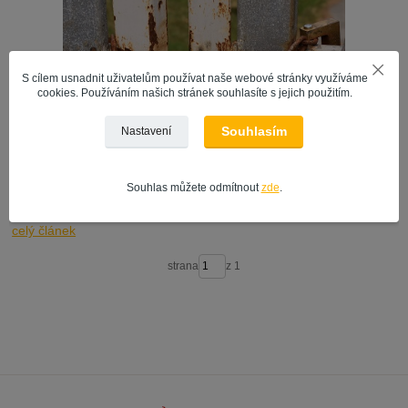
S cílem usnadnit uživatelům používat naše webové stránky využíváme
cookies. Používáním našich stránek souhlasíte s jejich použitím.
Souhlasím
Nastavení
Jak na renovaci rezavých a kovových předmětů?
Souhlas můžete odmítnout
zde
.
29
.
10
.
2018
Nátěry kovových konstrukcí
celý článek
strana
z 1