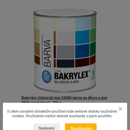
Bakrylex Univerzál mat V2066 barva na dřevo a kov
0565 zeleň tmavá, 700 g
229 Kč
/
ks
S cílem usnadnit uživatelům používat naše webové stránky využíváme
189 Kč
bez DPH
cookies. Používáním našich stránek souhlasíte s jejich použitím.
Přidat do košíku
Souhlasím
Nastavení