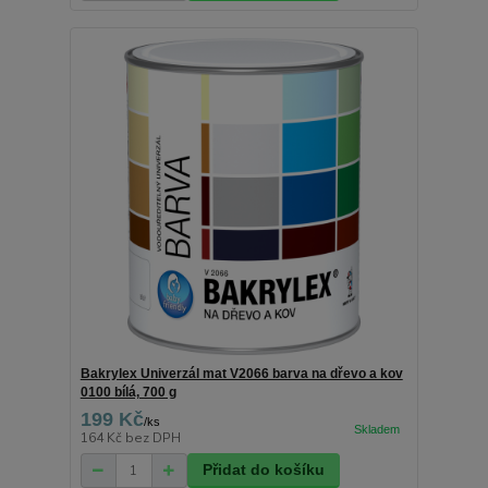
Bakrylex Univerzál mat V2066 barva na dřevo a kov
0100 bílá, 700 g
199 Kč
/
ks
164 Kč
bez DPH
Přidat do košíku