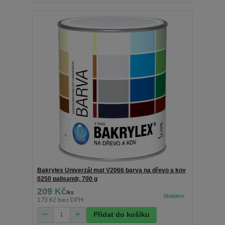
Bakrylex Univerzál mat V2066 barva na dřevo a kov
0250 palisandr, 700 g
209 Kč
/
ks
173 Kč
bez DPH
Přidat do košíku