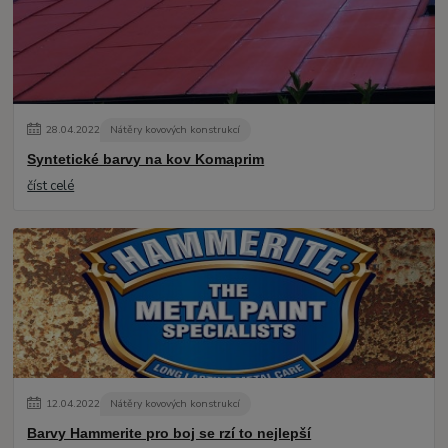
28
.
04
.
2022
Nátěry kovových konstrukcí
Syntetické barvy na kov Komaprim
číst celé
12
.
04
.
2022
Nátěry kovových konstrukcí
Barvy Hammerite pro boj se rzí to nejlepší