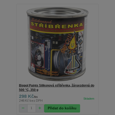
Biopol Paints Silikonová stříbřenka, žáruvzdorná do
500 °C, 350 g
298 Kč
/
ks
246 Kč
bez DPH
Přidat do košíku