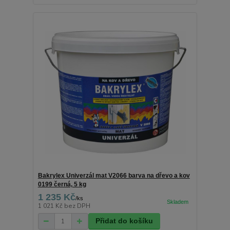
Bakrylex Univerzál mat V2066 barva na dřevo a kov
0199 černá, 5 kg
1 235 Kč
/
ks
1 021 Kč
bez DPH
Přidat do košíku