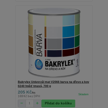
Bakrylex Univerzál mat V2066 barva na dřevo a kov
0240 hněď tmavá, 700 g
205 Kč
/
ks
169 Kč
bez DPH
Přidat do košíku