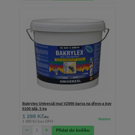
Bakrylex Univerzál mat V2066 barva na dřevo a kov
0100 bílá, 5 kg
1 289 Kč
/
ks
1 065 Kč
bez DPH
Přidat do košíku