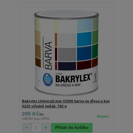
Bakrylex Univerzál mat V2066 barva na dřevo a kov
0220 středně hnědá, 700 g
205 Kč
/
ks
169 Kč
bez DPH
Přidat do košíku