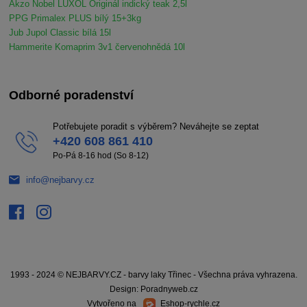
Akzo Nobel LUXOL Originál indický teak 2,5l
PPG Primalex PLUS bílý 15+3kg
Jub Jupol Classic bílá 15l
Hammerite Komaprim 3v1 červenohnědá 10l
Odborné poradenství
Potřebujete poradit s výběrem? Neváhejte se zeptat
+420 608 861 410
Po-Pá 8-16 hod (So 8-12)
info@nejbarvy.cz
1993 - 2024 © NEJBARVY.CZ - barvy laky Třinec - Všechna práva vyhrazena.
Design: Poradnyweb.cz
Vytvořeno na
Eshop-rychle.cz