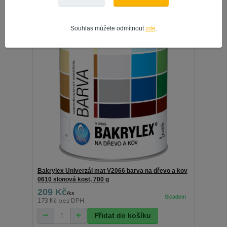
Souhlas můžete odmítnout
zde
.
Bakrylex Univerzál mat V2066 barva na dřevo a kov
0610 slonová kost, 700 g
209 Kč
/
ks
173 Kč
bez DPH
Přidat do košíku