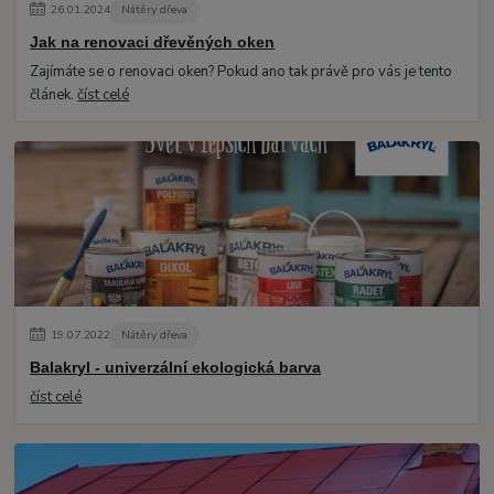
26
.
01
.
2024
Nátěry dřeva
Jak na renovaci dřevěných oken
Zajímáte se o renovaci oken? Pokud ano tak právě pro vás je tento
článek.
číst celé
19
.
07
.
2022
Nátěry dřeva
Balakryl - univerzální ekologická barva
číst celé