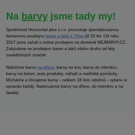
Na
barvy
jsme tady my!
Společnost Horizontal plus s.r.o. provozuje specializovanou
kamennou prodejnu
barev a laků v Třinci
již 20 let. Od roku
2017 jsme začali s online prodejem na doméně NEJBARVY.CZ.
Zabýváme se prodejem barev a laků všeho druhu od léty
osvědčených značek.
Nabízíme barvy
na dřevo
, barvy na kov, barvy do interiéru,
barvy na beton, auto produkty, nářadí a malířské pomůcky.
Mícháme a tónujeme barvy - celkem 18 tisíc odstínů - vybere si
opravdu každý. Natónujeme barvy na dřevo, do interiéru a na
fasády.