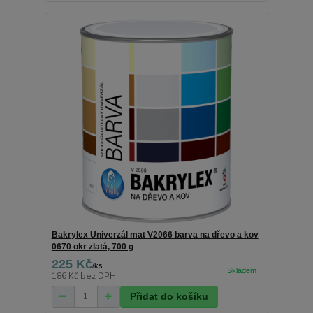
Bakrylex Univerzál mat V2066 barva na dřevo a kov
0670 okr zlatá, 700 g
225 Kč
/
ks
186 Kč
bez DPH
Přidat do košíku