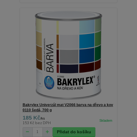
Bakrylex Univerzál mat V2066 barva na dřevo a kov
0110 šedá, 700 g
185 Kč
/
ks
153 Kč
bez DPH
Přidat do košíku