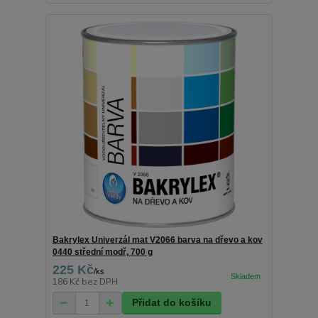
Bakrylex Univerzál mat V2066 barva na dřevo a kov
0440 střední modř, 700 g
225 Kč
/
ks
186 Kč
bez DPH
Přidat do košíku