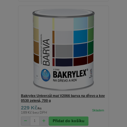
Bakrylex Univerzál mat V2066 barva na dřevo a kov
0530 zelená, 700 g
229 Kč
/
ks
189 Kč
bez DPH
Přidat do košíku