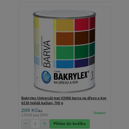
Bakrylex Univerzál mat V2066 barva na dřevo a kov
0230 hnědá kaštan, 700 g
209 Kč
/
ks
173 Kč
bez DPH
Přidat do košíku