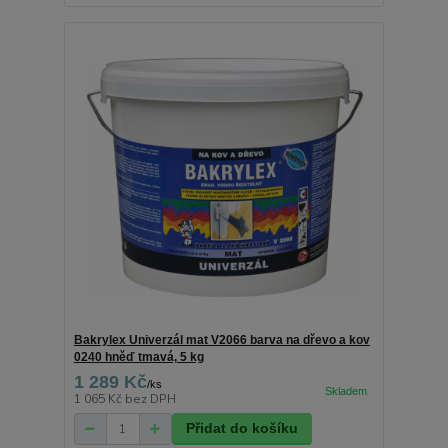
Bakrylex Univerzál mat V2066 barva na dřevo a kov
0240 hněď tmavá, 5 kg
1 289 Kč
/
ks
1 065 Kč
bez DPH
Přidat do košíku