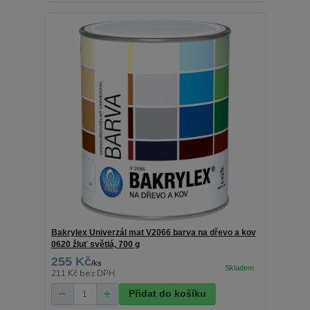
Bakrylex Univerzál mat V2066 barva na dřevo a kov
0620 žluť světlá, 700 g
255 Kč
/
ks
211 Kč
bez DPH
Přidat do košíku