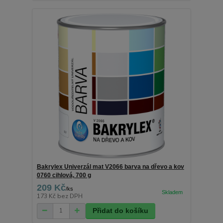
Bakrylex Univerzál mat V2066 barva na dřevo a kov
0760 cihlová, 700 g
209 Kč
/
ks
173 Kč
bez DPH
Přidat do košíku