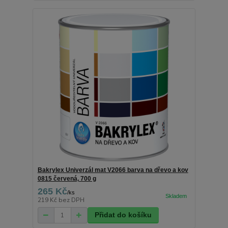
Bakrylex Univerzál mat V2066 barva na dřevo a kov
0815 červená, 700 g
265 Kč
/
ks
219 Kč
bez DPH
Přidat do košíku