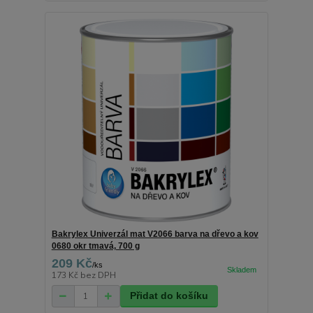
Bakrylex Univerzál mat V2066 barva na dřevo a kov
0680 okr tmavá, 700 g
209 Kč
/
ks
173 Kč
bez DPH
Přidat do košíku