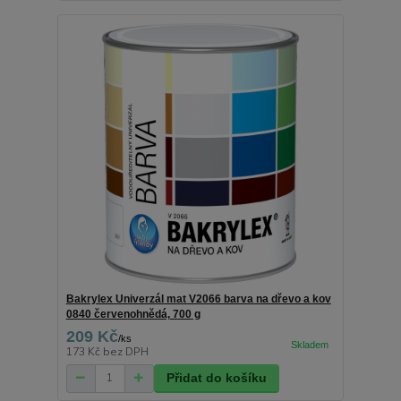
Bakrylex Univerzál mat V2066 barva na dřevo a kov
0840 červenohnědá, 700 g
209 Kč
/
ks
173 Kč
bez DPH
Přidat do košíku