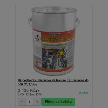
Biopol Paints Silikonová stříbřenka, žáruvzdorná do
500 °C, 3,5 kg
2 425 Kč
/
ks
2 004 Kč
bez DPH
Přidat do košíku