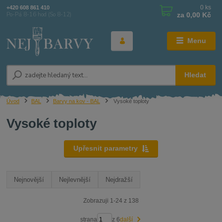
0
ks
+420 608 861 410
za
0,00 Kč
Po-Pá 8-16 hod (So 8-12)
Menu
Hledat
Úvod
BAL
Barvy na kov - BAL
Vysoké toploty
Vysoké toploty
Upřesnit parametry
Nejnovější
Nejlevnější
Nejdražší
Zobrazuji 1-24 z 138
strana
z 6
další