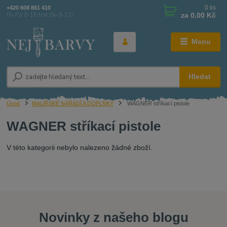
0
ks
+420 608 861 410
za
0,00 Kč
Po-Pá 8-16 hod (So 8-12)
Menu
Hledat
Úvod
MALÍŘSKÉ NÁŘADÍ A DOPLŇKY
WAGNER stříkací pistole
WAGNER stříkací pistole
V této kategorii nebylo nalezeno žádné zboží.
Novinky z našeho blogu