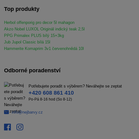
Top produkty
Herbol offenporig pro decor 5l mahagon
Akzo Nobel LUXOL Originál indický teak 2,5l
PPG Primalex PLUS bílý 15+3kg
Jub Jupol Classic bílá 15l
Hammerite Komaprim 3v1 červenohnědá 10l
Odborné poradenství
Potřebujete poradit s výběrem? Neváhejte se zeptat
+420 608 861 410
Po-Pá 8-16 hod (So 8-12)
info@nejbarvy.cz