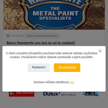
12
.
04
.
2022
Nátěry kovových konstrukcí
Barvy Hammerite pro boj se rzí to nejlepší
číst celé
S cílem usnadnit uživatelům používat naše webové stránky využíváme
cookies. Používáním našich stránek souhlasíte s jejich použitím.
Zobrazit všechny články
Souhlasím
Nastavení
Souhlas můžete odmítnout
zde
.