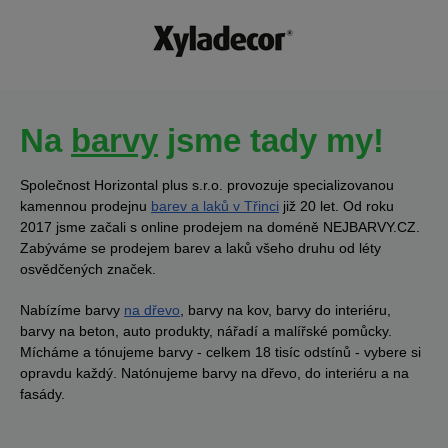
Na
barvy
jsme tady my!
Společnost Horizontal plus s.r.o. provozuje specializovanou
kamennou prodejnu
barev a laků v Třinci
již 20 let. Od roku
2017 jsme začali s online prodejem na doméně NEJBARVY.CZ.
Zabýváme se prodejem barev a laků všeho druhu od léty
osvědčených značek.
Nabízíme barvy
na dřevo
, barvy na kov, barvy do interiéru,
barvy na beton, auto produkty, nářadí a malířské pomůcky.
Mícháme a tónujeme barvy - celkem 18 tisíc odstínů - vybere si
opravdu každý. Natónujeme barvy na dřevo, do interiéru a na
fasády.