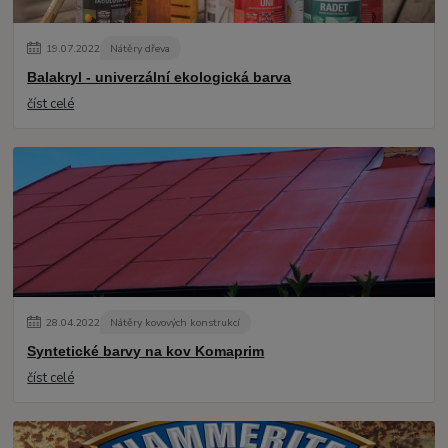
19
.
07
.
2022
Nátěry dřeva
Balakryl - univerzální ekologická barva
číst celé
28
.
04
.
2022
Nátěry kovových konstrukcí
Syntetické barvy na kov Komaprim
číst celé