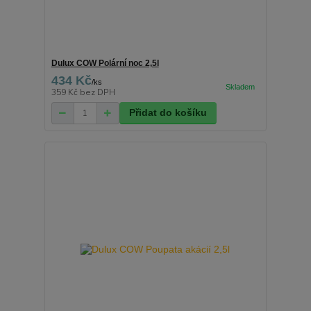
Dulux COW Polární noc 2,5l
434 Kč
/
ks
359 Kč
bez DPH
Přidat do košíku