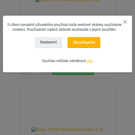
S cílem usnadnit uživatelům používat naše webové stránky využíváme
cookies. Používáním našich stránek souhlasíte s jejich použitím.
Souhlasím
Nastavení
Dulux COW Mrazivý tyrkys 2,5l
434 Kč
/
ks
Souhlas můžete odmítnout
zde
.
359 Kč
bez DPH
Přidat do košíku