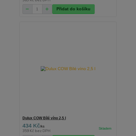
363 Kč
bez DPH
Přidat do košíku
Dulux COW Bílé víno 2,5 l
434 Kč
/
ks
359 Kč
bez DPH