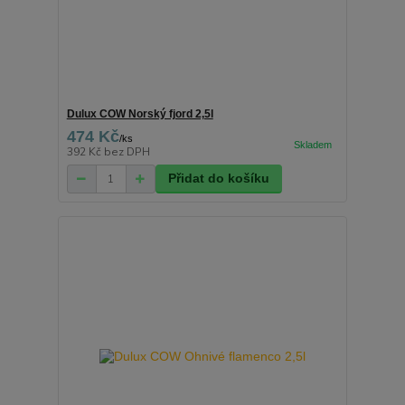
Dulux COW Norský fjord 2,5l
474 Kč
/
ks
392 Kč
bez DPH
Přidat do košíku