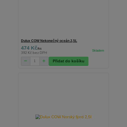
Dulux COW Nekonečný oceán 2,5L
474 Kč
/
ks
392 Kč
bez DPH
Přidat do košíku