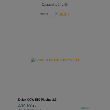
Zobrazuji 1-24 z 58
strana
z 3
další
Dulux COW Bílé Plachty 2,5l
439 Kč
/
ks