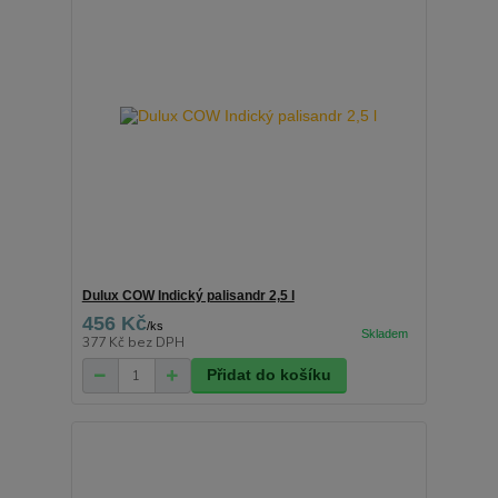
Dulux COW Indický palisandr 2,5 l
456 Kč
/
ks
377 Kč
bez DPH
Přidat do košíku