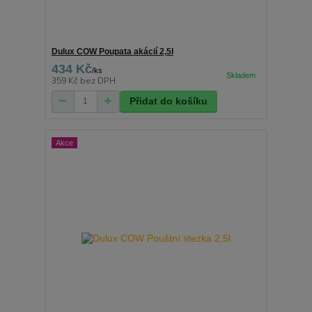
Dulux COW Poupata akácií 2,5l
434 Kč
/
ks
359 Kč
bez DPH
Přidat do košíku
Akce