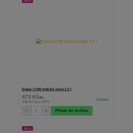
Akce
Dulux COW Indické stepi 2,5 l
473 Kč
/
ks
391 Kč
bez DPH
Přidat do košíku
Akce