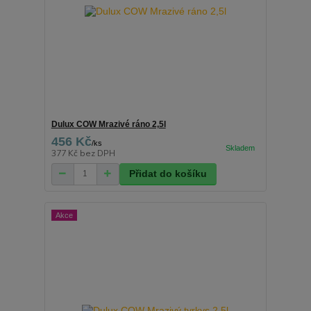
Dulux COW Mrazivé ráno 2,5l
456 Kč
/
ks
377 Kč
bez DPH
Přidat do košíku
Akce