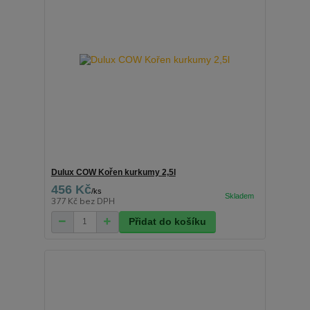
Dulux COW Kořen kurkumy 2,5l
456 Kč
/
ks
377 Kč
bez DPH
Přidat do košíku