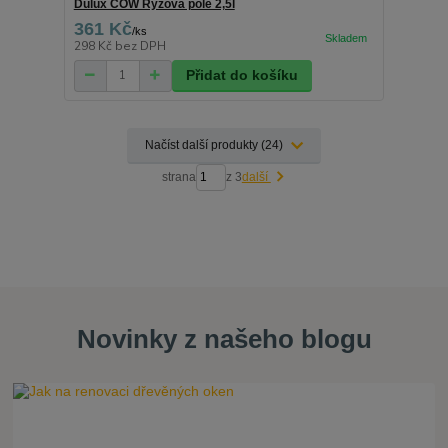
Dulux COW Rýžová pole 2,5l
361 Kč
/
ks
298 Kč
bez DPH
Přidat do košíku
Načíst další produkty (24)
strana
z 3
další
Novinky z našeho blogu