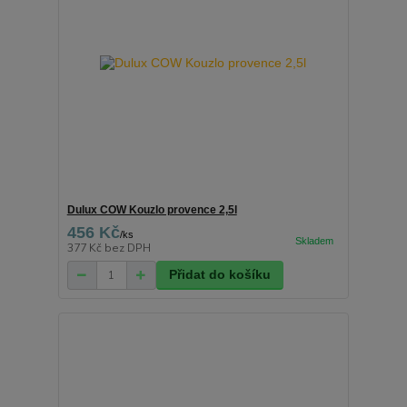
Dulux COW Kouzlo provence 2,5l
456 Kč
/
ks
377 Kč
bez DPH
Přidat do košíku