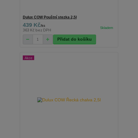
Dulux COW Pouštní stezka 2,5l
439 Kč
/
ks
363 Kč
bez DPH
Přidat do košíku
Akce