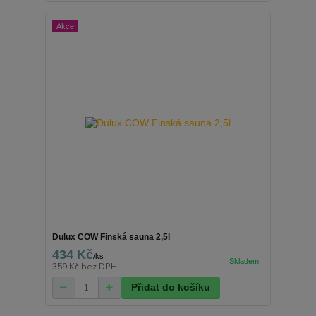
Akce
Dulux COW Finská sauna 2,5l
434 Kč
/
ks
359 Kč
bez DPH
Přidat do košíku