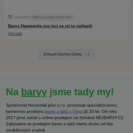
12
.
04
.
2022
Nátěry kovových konstrukcí
Barvy Hammerite pro boj se rzí to nejlepší
číst celé
Zobrazit všechny články
Na
barvy
jsme tady my!
Společnost Horizontal plus s.r.o. provozuje specializovanou
kamennou prodejnu
barev a laků v Třinci
již 20 let. Od roku
2017 jsme začali s online prodejem na doméně NEJBARVY.CZ.
Zabýváme se prodejem barev a laků všeho druhu od léty
osvědčených značek.