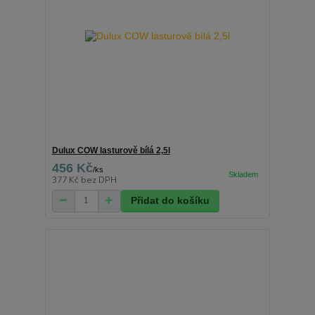
Dulux COW lasturově bílá 2,5l
456 Kč
/
ks
377 Kč
bez DPH
Přidat do košíku