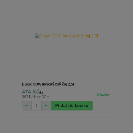
Dulux COW Indický bílý čaj 2,5l
474 Kč
/
ks
392 Kč
bez DPH
Přidat do košíku