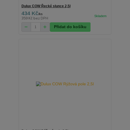
Dulux COW Řecké slunce 2,5l
434 Kč
/
ks
359 Kč
bez DPH
Přidat do košíku