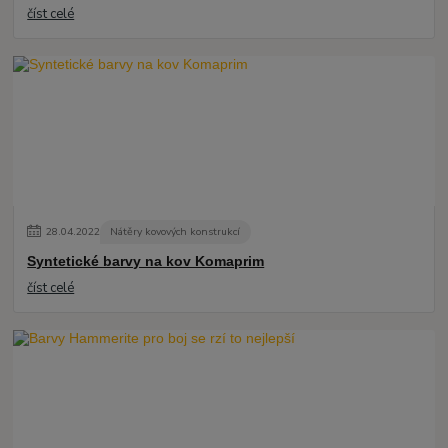
číst celé
28
.
04
.
2022
Nátěry kovových konstrukcí
Syntetické barvy na kov Komaprim
číst celé