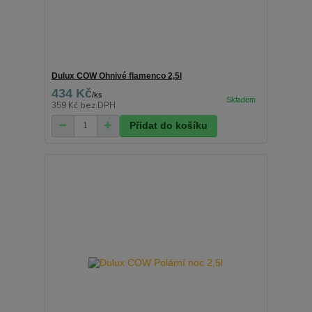
Dulux COW Ohnivé flamenco 2,5l
434 Kč
/
ks
359 Kč
bez DPH
Přidat do košíku