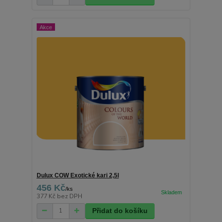
Akce
Dulux COW Exotické kari 2,5l
456 Kč
/
ks
377 Kč
bez DPH
Přidat do košíku