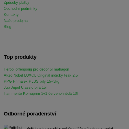
Způsoby platby
Obchodní podmínky
Kontakty
Naše prodejna
Blog
Top produkty
Herbol offenporig pro decor 5l mahagon
Akzo Nobel LUXOL Originál indický teak 2,5l
PPG Primalex PLUS bílý 15+3kg
Jub Jupol Classic bílá 15l
Hammerite Komaprim 3v1 červenohnědá 10l
Odborné poradenství
Potřebujete poradit s výběrem? Neváhejte se zeptat