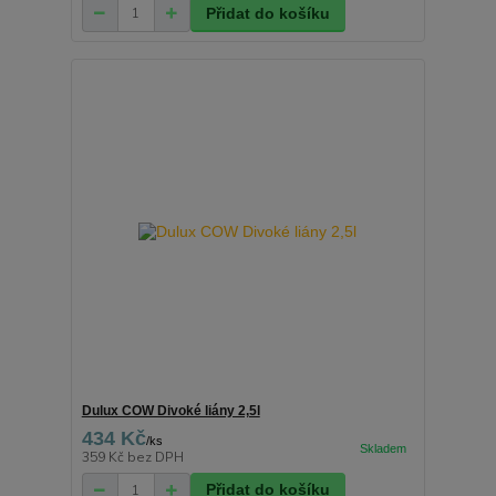
Přidat do košíku
Dulux COW Divoké liány 2,5l
434 Kč
/
ks
359 Kč
bez DPH
Přidat do košíku