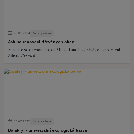
26
.
01
.
2024
Nátěry dřeva
Jak na renovaci dřevěných oken
Zajímáte se o renovaci oken? Pokud ano tak právě pro vás je tento
článek.
číst celé
19
.
07
.
2022
Nátěry dřeva
Balakryl - univerzální ekologická barva