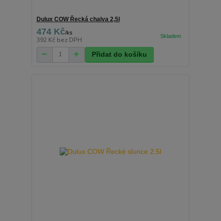
Dulux COW Řecká chalva 2,5l
474 Kč
/
ks
392 Kč
bez DPH
Přidat do košíku