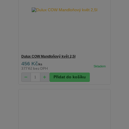
Dulux COW Mandloňový květ 2,5l
456 Kč
/
ks
377 Kč
bez DPH
Přidat do košíku