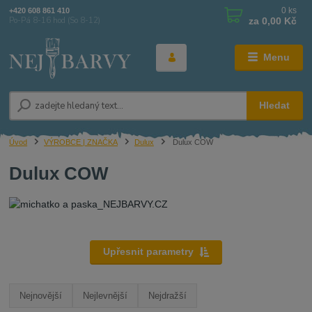
0
ks
+420 608 861 410
za
0,00 Kč
Po-Pá 8-16 hod (So 8-12)
Menu
Hledat
Úvod
VÝROBCE | ZNAČKA
Dulux
Dulux COW
Dulux COW
Upřesnit parametry
Nejnovější
Nejlevnější
Nejdražší