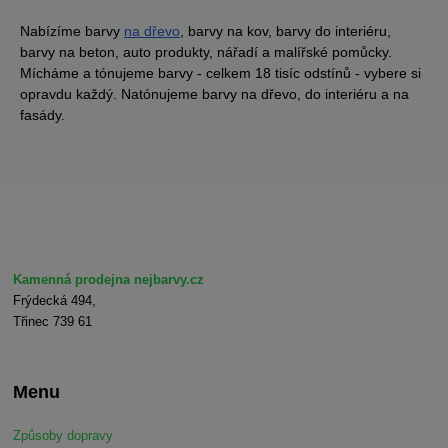
Nabízíme barvy
na dřevo
, barvy na kov, barvy do interiéru,
barvy na beton, auto produkty, nářadí a malířské pomůcky.
Mícháme a tónujeme barvy - celkem 18 tisíc odstínů - vybere si
opravdu každý. Natónujeme barvy na dřevo, do interiéru a na
fasády.
Kamenná prodejna nejbarvy.cz
Frýdecká 494,
Třinec 739 61
Menu
Způsoby dopravy