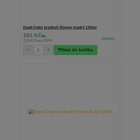
Dupli-Color brzdové třmeny modrý 150ml
161 Kč
/
ks
133 Kč
bez DPH
Přidat do košíku