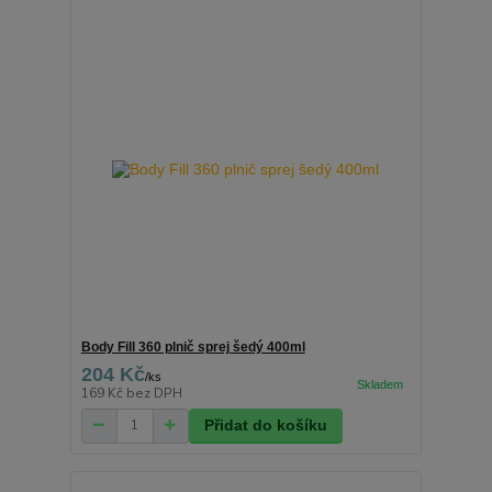
Body Fill 360 plnič sprej šedý 400ml
204 Kč
/
ks
169 Kč
bez DPH
Přidat do košíku