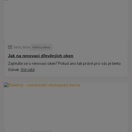
26
.
01
.
2024
Nátěry dřeva
Jak na renovaci dřevěných oken
Zajímáte se o renovaci oken? Pokud ano tak právě pro vás je tento
článek.
číst celé