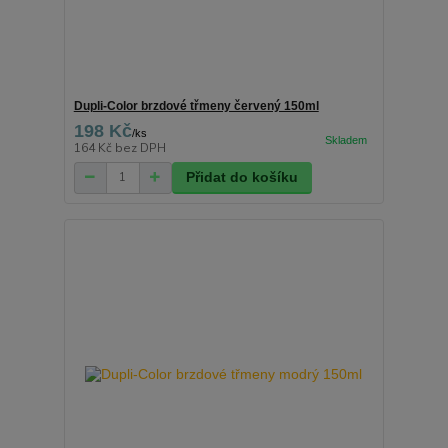
Dupli-Color brzdové třmeny červený 150ml
198 Kč
/
ks
164 Kč
bez DPH
Přidat do košíku