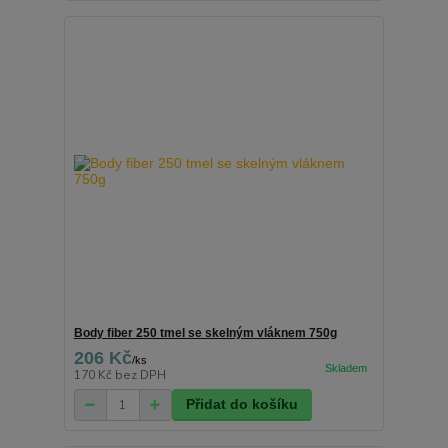
Body fiber 250 tmel se skelným vláknem 750g
206 Kč
/
ks
170 Kč
bez DPH
Přidat do košíku