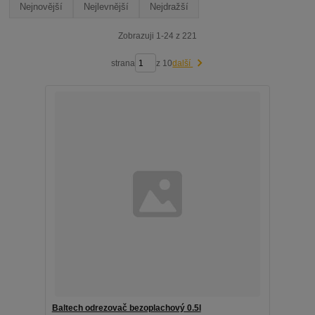
Nejnovější
Nejlevnější
Nejdražší
Zobrazuji 1-24 z 221
strana
z 10
další
Baltech odrezovač bezoplachový 0.5l