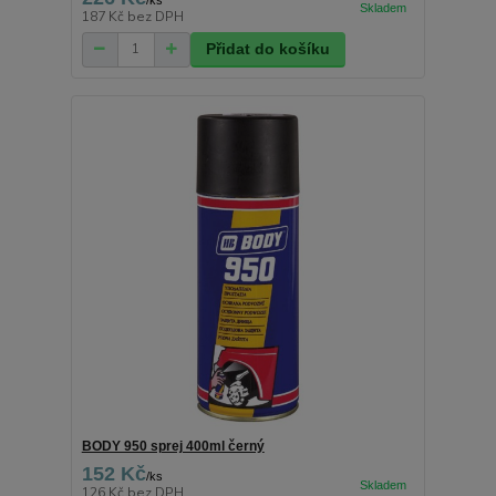
187 Kč
bez DPH
Přidat do košíku
BODY 950 sprej 400ml černý
152 Kč
/
ks
126 Kč
bez DPH