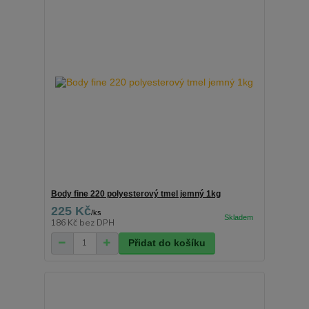
Body fine 220 polyesterový tmel jemný 1kg
225 Kč
/
ks
186 Kč
bez DPH
Přidat do košíku