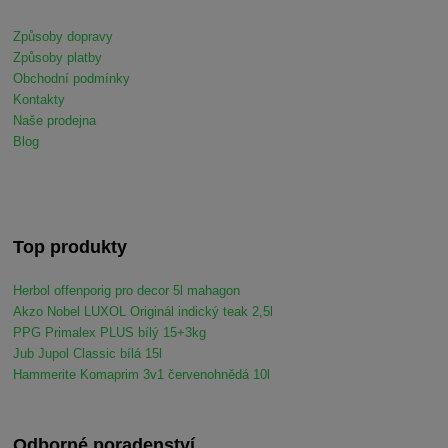
Způsoby dopravy
Způsoby platby
Obchodní podmínky
Kontakty
Naše prodejna
Blog
Top produkty
Herbol offenporig pro decor 5l mahagon
Akzo Nobel LUXOL Originál indický teak 2,5l
PPG Primalex PLUS bílý 15+3kg
Jub Jupol Classic bílá 15l
Hammerite Komaprim 3v1 červenohnědá 10l
Odborné poradenství