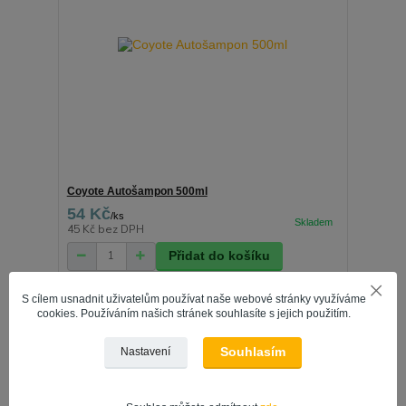
Coyote Autošampon 500ml
54 Kč
/
ks
45 Kč
bez DPH
Přidat do košíku
S cílem usnadnit uživatelům používat naše webové stránky využíváme
cookies. Používáním našich stránek souhlasíte s jejich použitím.
Souhlasím
Nastavení