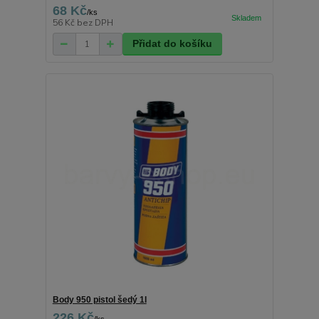
68 Kč
/
ks
56 Kč
bez DPH
Přidat do košíku
Body 950 pistol šedý 1l
226 Kč
/
ks