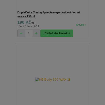
Dupli-Color Tuning Sprej transparent světlomet
modrý 150ml
190 Kč
/
ks
157 Kč
bez DPH
Přidat do košíku