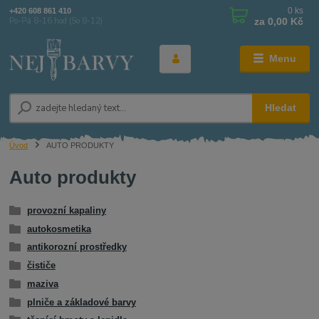
0
ks
+420 608 861 410
za
0,00 Kč
Po-Pá 8-16 hod (So 8-12)
Menu
Hledat
Úvod
AUTO PRODUKTY
Auto produkty
provozní kapaliny
autokosmetika
antikorozní prostředky
čističe
maziva
plniče a základové barvy