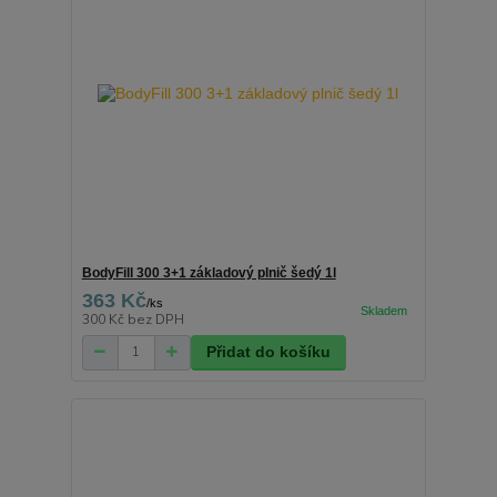
BodyFill 300 3+1 základový plnič šedý 1l
363 Kč
/
ks
300 Kč
bez DPH
Přidat do košíku