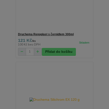
Druchema Renoplast s černidlem 300ml
121 Kč
/
ks
100 Kč
bez DPH
Přidat do košíku