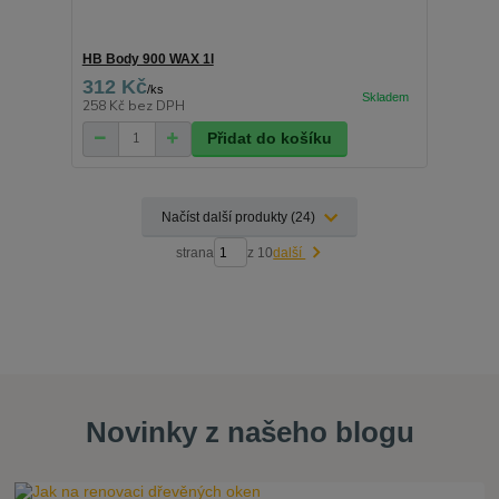
HB Body 900 WAX 1l
312 Kč
/
ks
258 Kč
bez DPH
Přidat do košíku
Načíst další produkty (24)
strana
z 10
další
Novinky z našeho blogu