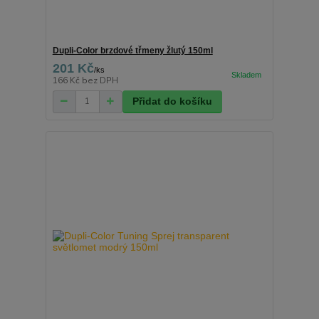
Dupli-Color brzdové třmeny žlutý 150ml
201 Kč
/
ks
166 Kč
bez DPH
Přidat do košíku