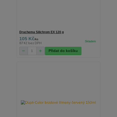
Druchema Silichrom EX 120 g
105 Kč
/
ks
87 Kč
bez DPH
Přidat do košíku