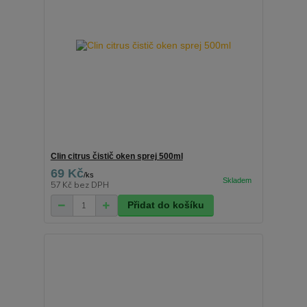
Clin citrus čistič oken sprej 500ml
69 Kč
/
ks
57 Kč
bez DPH
Přidat do košíku