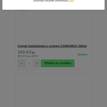
Souhlas můžete odmítnout
zde
.
Coyote Autošampon s voskem CARNABUA 500ml
103 Kč
/
ks
85 Kč
bez DPH
Přidat do košíku