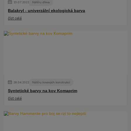
19
.
07
.
2022
Nátěry dřeva
Balakryl - univerzální ekologická barva
číst celé
28
.
04
.
2022
Nátěry kovových konstrukcí
Syntetické barvy na kov Komaprim
číst celé