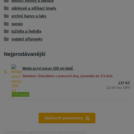
těsnící hmoty a lepidla
stěrkové a stříkací tmely
vrchní barvy a laky
spreje
tužidla a ředidla
ostatní přípravky
Nejprodávanější
Motip acryl spray 200 ml plnič
1.
Skladem. Odesíláme v pracovní dny, zpravidla do 3-5 dnů.
137 Kč
113 Kč bez DPH
TOP produkt
Upřesnit parametry