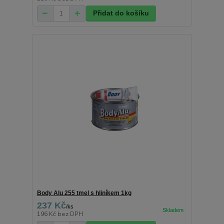
Přidat do košíku
Body Alu 255 tmel s hliníkem 1kg
237 Kč
/
ks
196 Kč
bez DPH