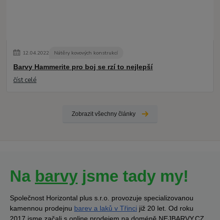
12
.
04
.
2022
Nátěry kovových konstrukcí
Barvy Hammerite pro boj se rzí to nejlepší
číst celé
Zobrazit všechny články
Na
barvy
jsme tady my!
Společnost Horizontal plus s.r.o. provozuje specializovanou
kamennou prodejnu
barev a laků v Třinci
již 20 let. Od roku
2017 jsme začali s online prodejem na doméně NEJBARVY.CZ.