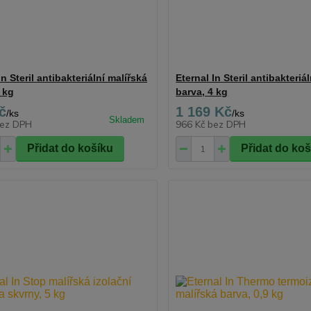
In Steril antibakteriální malířská
Eternal In Steril antibakteriá
 kg
barva, 4 kg
č
1 169 Kč
/
ks
/
ks
ez DPH
966 Kč
bez DPH
Přidat do košíku
Přidat do ko