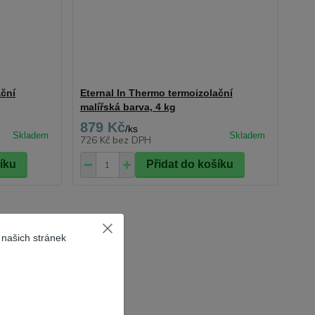
ační
Eternal In Thermo termoizolační
malířská barva, 4 kg
879 Kč
/
ks
726 Kč
bez DPH
šíku
Přidat do košíku
 našich stránek