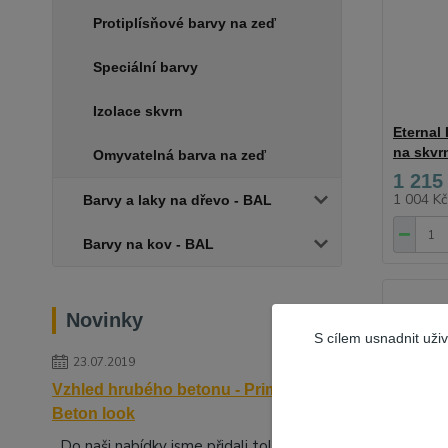
Protiplísňové barvy na zeď
Speciální barvy
Izolace skvrn
Eternal 
na skvrn
Omyvatelná barva na zeď
1 215
1 004 K
Barvy a laky na dřevo - BAL
Barvy na kov - BAL
Novinky
S cílem usnadnit uži
23.07.2019
Vzhled hrubého betonu - Primalex
Beton look
Do naši nabídky jsme přidali tolik