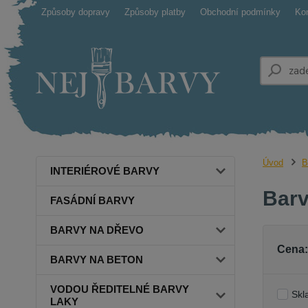
Způsoby dopravy
Způsoby platby
Obchodní podmínky
Ko
Úvod
B
INTERIÉROVÉ BARVY
Barv
FASÁDNÍ BARVY
BARVY NA DŘEVO
Cena:
BARVY NA BETON
VODOU ŘEDITELNÉ BARVY
Skl
LAKY