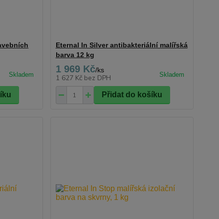
tavebních
Eternal In Silver antibakteriální malířská
barva 12 kg
1 969 Kč
/
ks
1 627 Kč
bez DPH
šíku
Přidat do košíku