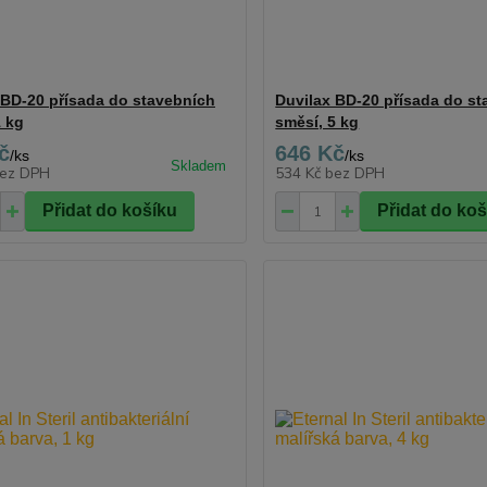
 BD-20 přísada do stavebních
Duvilax BD-20 přísada do s
1 kg
směsí, 5 kg
č
646 Kč
/
ks
/
ks
ez DPH
534 Kč
bez DPH
Přidat do košíku
Přidat do ko