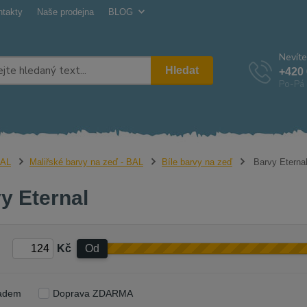
ntakty
Naše prodejna
BLOG
Nevíte
Hledat
+420 
Po-Pá 
AL
Maliřské barvy na zeď - BAL
Bíle barvy na zeď
Barvy Eterna
y Eternal
Kč
Od
adem
Doprava ZDARMA