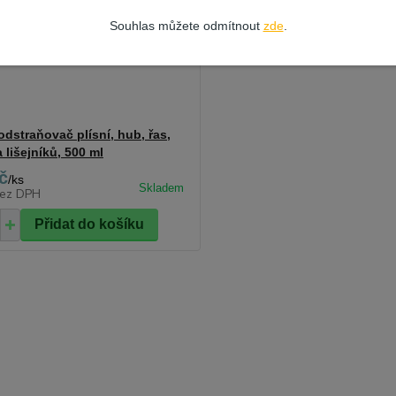
Souhlas můžete odmítnout
zde
.
odstraňovač plísní, hub, řas,
 lišejníků, 500 ml
č
/
ks
ez DPH
Přidat do košíku