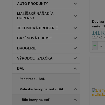
AUTO PRODUKTY
MALÍŘSKÉ NÁŘADÍ A
DOPLŇKY
Duvilax
směsí, 
TECHNICKÁ DROGERIE
141 K
117 Kč
b
BAZÉNOVÁ CHEMIE
DROGERIE
VÝROBCE | ZNAČKA
BAL
Penetrace - BAL
Maliřské barvy na zeď - BAL
Bíle barvy na zeď