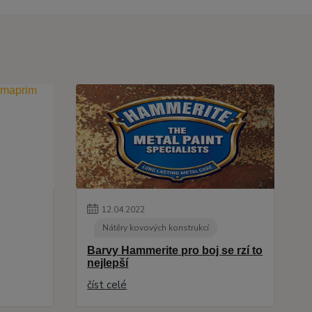
12
.
04
.
2022
Nátěry kovových konstrukcí
Barvy Hammerite pro boj se rzí to
nejlepší
číst celé