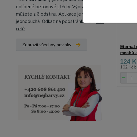
oblíbené betonové stěrky. Výbrat si
můžete z 6 odstínu. Aplikace je velice
jednoduchá. Odkaz na podstránky, kd...
číst
celé
Zobrazit všechny novinky
Eternal 
mechů a
124 K
102 Kč
b