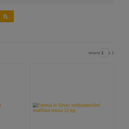
y
strana
z 1