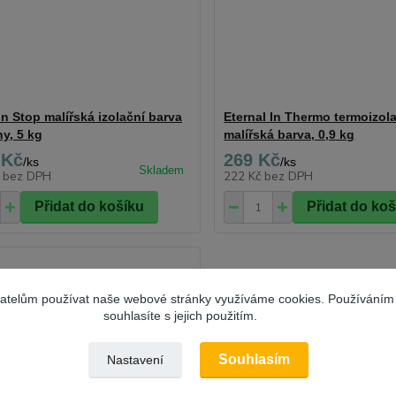
In Stop malířská izolační barva
Eternal In Thermo termoizol
y, 5 kg
malířská barva, 0,9 kg
 Kč
269 Kč
/
ks
/
ks
č
bez DPH
222 Kč
bez DPH
Přidat do košíku
Přidat do ko
vatelům používat naše webové stránky využíváme cookies. Používáním
souhlasíte s jejich použitím.
Souhlasím
Nastavení