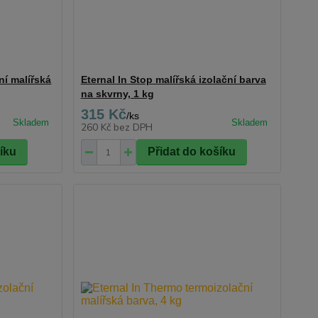
lní malířská
Eternal In Stop malířská izolační barva
na skvrny, 1 kg
315 Kč
/
ks
260 Kč
bez DPH
šíku
Přidat do košíku