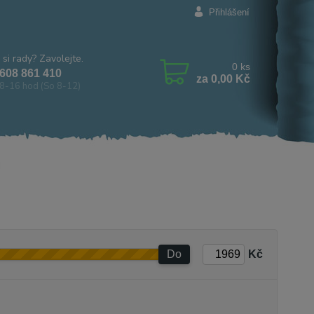
Přihlášení
 si rady? Zavolejte.
0
ks
608 861 410
za
0,00 Kč
8-16 hod (So 8-12)
l
Do
Kč