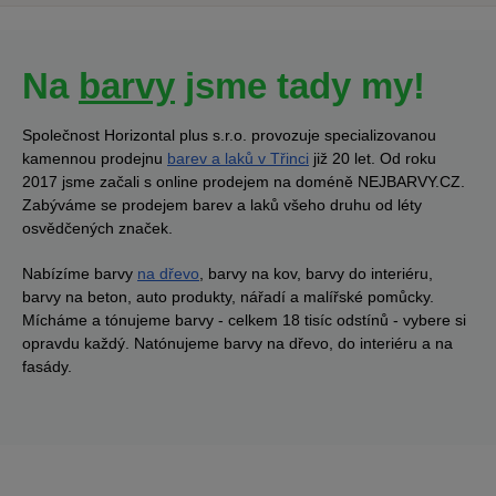
Na
barvy
jsme tady my!
Společnost Horizontal plus s.r.o. provozuje specializovanou
kamennou prodejnu
barev a laků v Třinci
již 20 let. Od roku
2017 jsme začali s online prodejem na doméně NEJBARVY.CZ.
Zabýváme se prodejem barev a laků všeho druhu od léty
osvědčených značek.
Nabízíme barvy
na dřevo
, barvy na kov, barvy do interiéru,
barvy na beton, auto produkty, nářadí a malířské pomůcky.
Mícháme a tónujeme barvy - celkem 18 tisíc odstínů - vybere si
opravdu každý. Natónujeme barvy na dřevo, do interiéru a na
fasády.