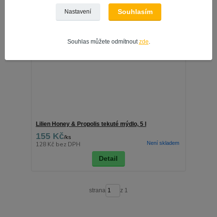
Souhlasím
Nastavení
Souhlas můžete odmítnout
zde
.
Lilien Honey & Propolis tekuté mýdlo, 5 l
155 Kč
/
ks
Není skladem
128 Kč
bez DPH
Detail
strana
z 1