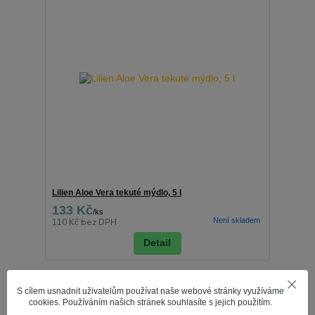
Lilien Aloe Vera tekuté mýdlo, 5 l
133 Kč
/
ks
Není skladem
110 Kč
bez DPH
Detail
S cílem usnadnit uživatelům používat naše webové stránky využíváme
cookies. Používáním našich stránek souhlasíte s jejich použitím.