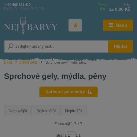
0
ks
+420 608 861 410
za
0,00 Kč
Po-Pá 8-16 hod (So 8-12)
Menu
Hledat
Úvod
DROGERIE
Sprchové gely, mýdla, pěny
Sprchové gely, mýdla, pěny
Upřesnit parametry
Nejnovější
Nejlevnější
Nejdražší
Zobrazuji 1-7 z 7
strana
z 1