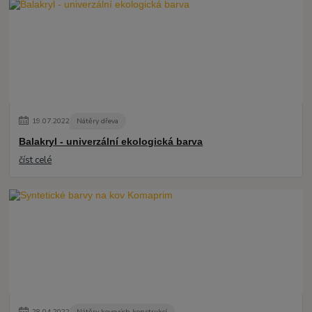
19
.
07
.
2022
Nátěry dřeva
Balakryl - univerzální ekologická barva
číst celé
28
.
04
.
2022
Nátěry kovových konstrukcí