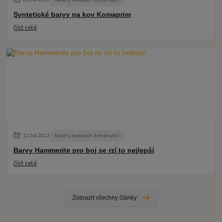
Syntetické barvy na kov Komaprim
číst celé
12
.
04
.
2022
Nátěry kovových konstrukcí
Barvy Hammerite pro boj se rzí to nejlepší
číst celé
Zobrazit všechny články