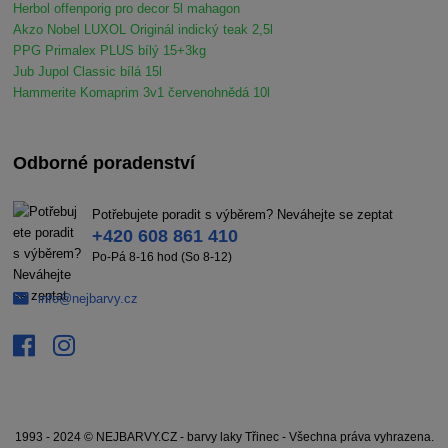
Herbol offenporig pro decor 5l mahagon
Akzo Nobel LUXOL Originál indický teak 2,5l
PPG Primalex PLUS bílý 15+3kg
Jub Jupol Classic bílá 15l
Hammerite Komaprim 3v1 červenohnědá 10l
Odborné poradenství
Potřebujete poradit s výběrem? Neváhejte se zeptat
+420 608 861 410
Po-Pá 8-16 hod (So 8-12)
info@nejbarvy.cz
1993 - 2024 © NEJBARVY.CZ - barvy laky Třinec - Všechna práva vyhrazena.