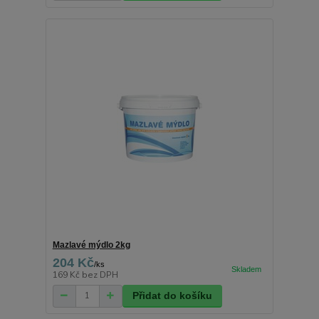
Mazlavé mýdlo 2kg
204 Kč
/
ks
169 Kč
bez DPH
Přidat do košíku