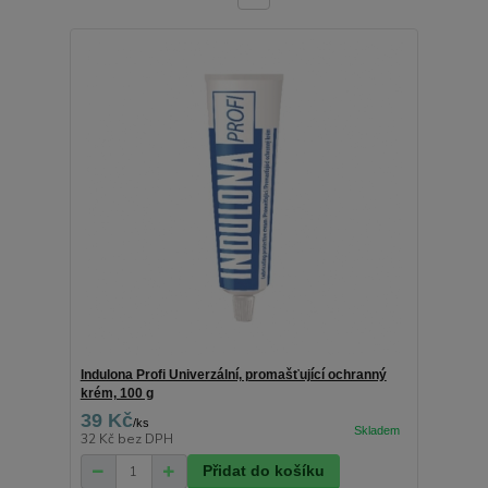
Indulona Profi Univerzální, promašťující ochranný
krém, 100 g
39 Kč
/
ks
32 Kč
bez DPH
Přidat do košíku