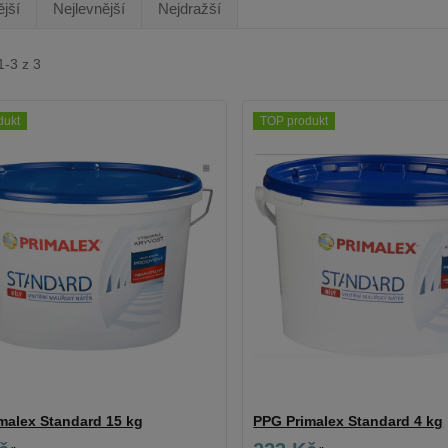
jší
Nejlevnější
Nejdražší
1-3 z 3
dukt
TOP produkt
malex Standard 15 kg
PPG Primalex Standard 4 kg