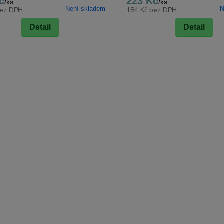
č
223 Kč
/
ks
/
ks
Není skladem
N
ez DPH
184 Kč
bez DPH
Detail
Detail