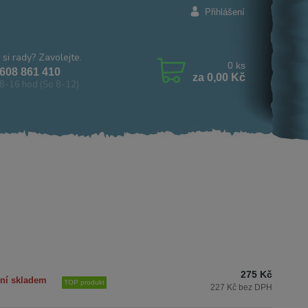
Přihlášení
 si rady? Zavolejte.
0
ks
608 861 410
za
0,00 Kč
8-16 hod (So 8-12)
275 Kč
ní skladem
TOP produkt
227 Kč bez DPH