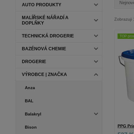
Nejnově
AUTO PRODUKTY
MALÍŘSKÉ NÁŘADÍ A
Zobrazuji 
DOPLŇKY
TECHNICKÁ DROGERIE
TOP pro
BAZÉNOVÁ CHEMIE
DROGERIE
VÝROBCE | ZNAČKA
Anza
BAL
Balakryl
PPG Pri
Bison