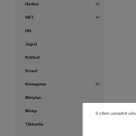
Herbol
HET
HG
Jupol
Kittfort
Knauf
Komaprim
Metylan
Motip
S cílem usnadnit uži
Tikkurila