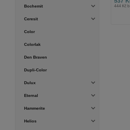
537 K
444 Kč
b
Bochemit
Ceresit
Color
Colorlak
Den Braven
Dupli-Color
Dulux
Eternal
Hammerite
Helios