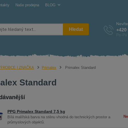
ntakty
Naše prodejna
BLOG
Nevíte
Hledat
+420 
Po-Pá 
ÝROBCE | ZNAČKA
Primalex
Primalex Standard
alex Standard
dávanější
PPG Primalex Standard 7,5 kg
Ne
Bílá malířská barva na stěnu vhodná do technických prostor a
průmyslových objektů.