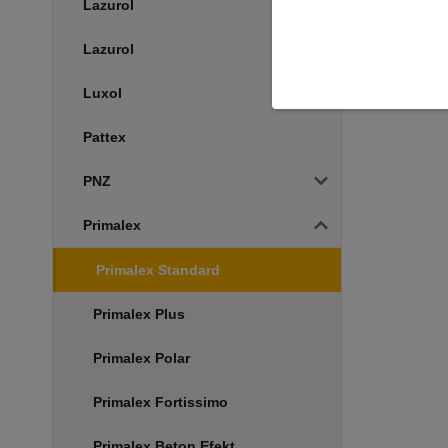
Lazurol
Lazurol
Luxol
Pattex
PNZ
Primalex
Primalex Standard
Primalex Plus
Primalex Polar
Primalex Fortissimo
Primalex Beton Efekt