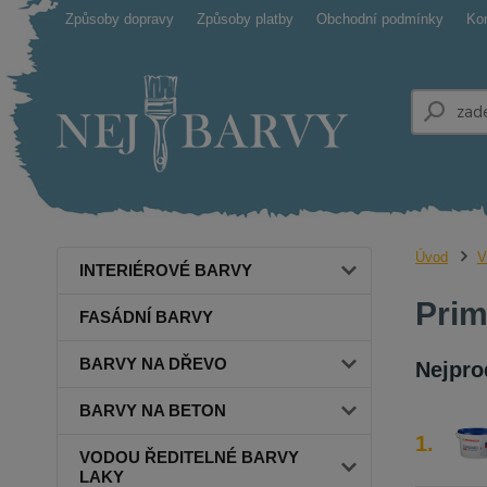
Způsoby dopravy
Způsoby platby
Obchodní podmínky
Ko
Úvod
V
INTERIÉROVÉ BARVY
Prim
FASÁDNÍ BARVY
BARVY NA DŘEVO
Nejpro
BARVY NA BETON
1.
VODOU ŘEDITELNÉ BARVY
LAKY