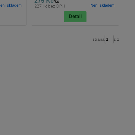
275 Kč
/
ks
ení skladem
Není skladem
227 Kč
bez DPH
Detail
strana
z 1