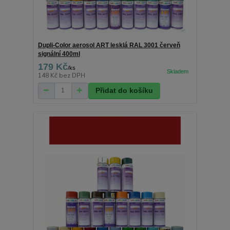
Dupli-Color aerosol ART lesklá RAL 3001 červeň
signální 400ml
179 Kč
/
ks
148 Kč
bez DPH
Přidat do košíku