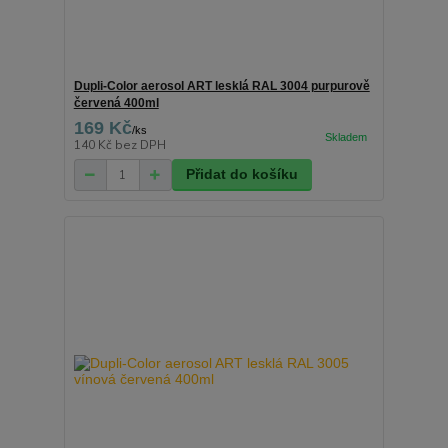
Dupli-Color aerosol ART lesklá RAL 3004 purpurově
červená 400ml
169 Kč
/
ks
140 Kč
bez DPH
Přidat do košíku