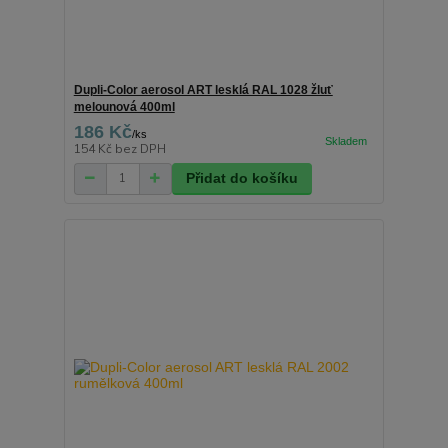
Dupli-Color aerosol ART lesklá RAL 1028 žluť
melounová 400ml
186 Kč
/
ks
154 Kč
bez DPH
Přidat do košíku