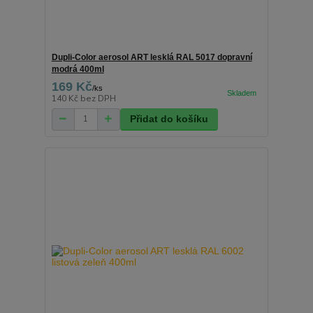
Dupli-Color aerosol ART lesklá RAL 5017 dopravní
modrá 400ml
169 Kč
/
ks
140 Kč
bez DPH
Přidat do košíku