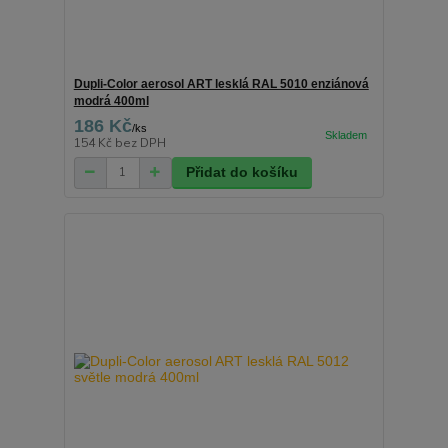
Dupli-Color aerosol ART lesklá RAL 5010 enziánová
modrá 400ml
186 Kč
/
ks
154 Kč
bez DPH
Přidat do košíku