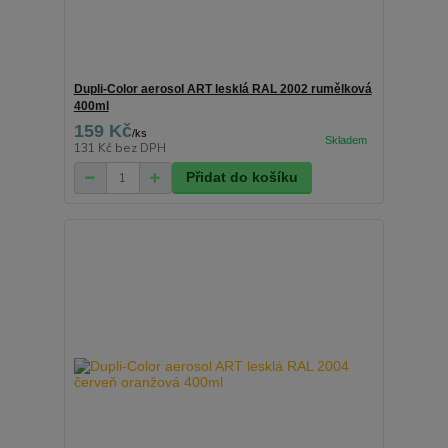
Dupli-Color aerosol ART lesklá RAL 2002 rumělková
400ml
159 Kč
/
ks
131 Kč
bez DPH
Přidat do košíku