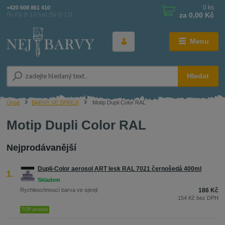
0
ks
+420 608 861 410
za
0,00 Kč
Po-Pá 8-16 hod (So 8-12)
Menu
Hledat
Úvod
BARVY VE SPREJI
Motip Dupli Color RAL
Motip Dupli Color RAL
Nejprodávanější
Dupli-Color aerosol ART lesk RAL 7021 černošedá 400ml
1.
Rychleschnoucí barva ve spreji
186 Kč
154 Kč bez DPH
TOP produkt