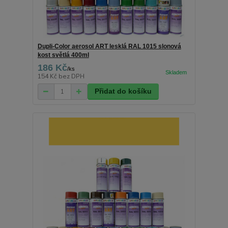
Dupli-Color aerosol ART lesklá RAL 1015 slonová
kost světlá 400ml
186 Kč
/
ks
154 Kč
bez DPH
Přidat do košíku