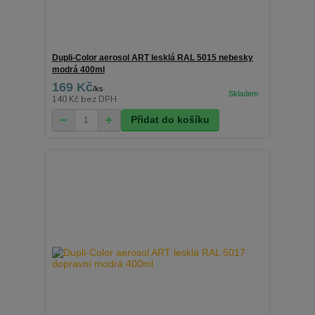
Dupli-Color aerosol ART lesklá RAL 5015 nebesky
modrá 400ml
169 Kč
/
ks
140 Kč
bez DPH
Přidat do košíku