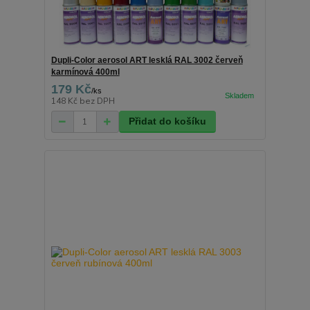
Dupli-Color aerosol ART lesklá RAL 3002 červeň
karmínová 400ml
179 Kč
/
ks
148 Kč
bez DPH
Přidat do košíku