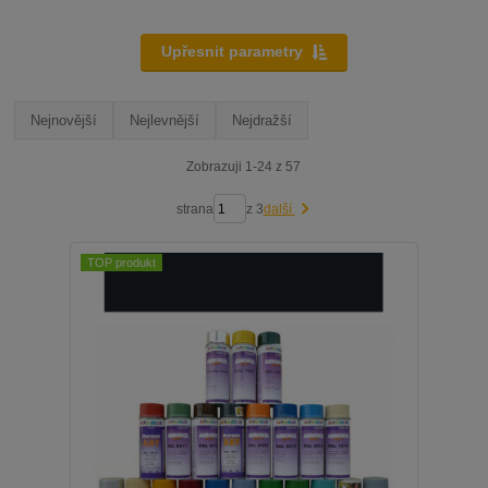
Upřesnit parametry
Nejnovější
Nejlevnější
Nejdražší
Zobrazuji 1-24 z 57
strana
z 3
další
TOP produkt