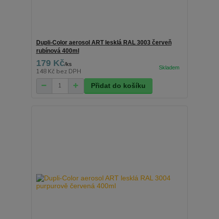
Dupli-Color aerosol ART lesklá RAL 3003 červeň
rubínová 400ml
179 Kč
/
ks
148 Kč
bez DPH
Přidat do košíku