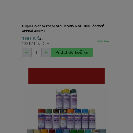
Dupli-Color aerosol ART lesklá RAL 3000 červeň
ohnivá 400ml
160 Kč
/
ks
132 Kč
bez DPH
Přidat do košíku