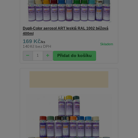
Dupli-Color aerosol ART lesklá RAL 1002 béžová
400ml
169 Kč
/
ks
140 Kč
bez DPH
Přidat do košíku