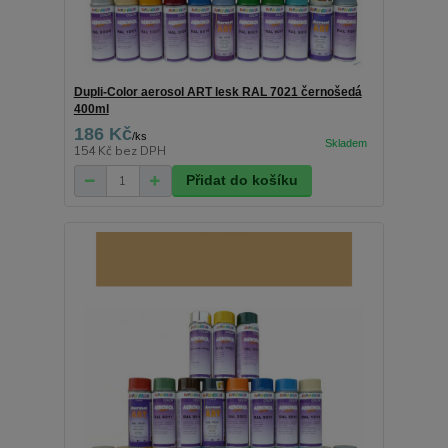
Dupli-Color aerosol ART lesk RAL 7021 černošedá
400ml
186 Kč
/
ks
154 Kč
bez DPH
Přidat do košíku