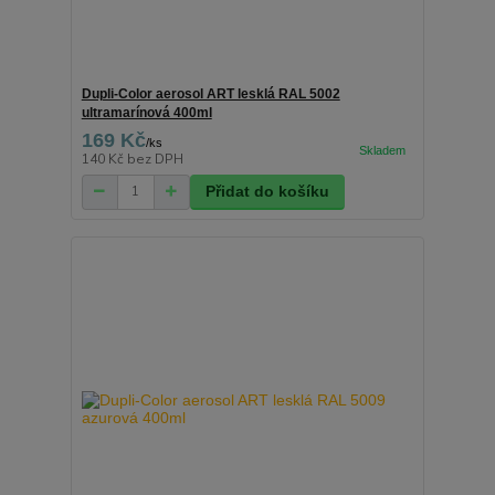
Dupli-Color aerosol ART lesklá RAL 5002
ultramarínová 400ml
169 Kč
/
ks
140 Kč
bez DPH
Přidat do košíku