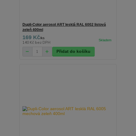
Dupli-Color aerosol ART lesklá RAL 6002 listová
zeleň 400ml
169 Kč
/
ks
140 Kč
bez DPH
Přidat do košíku