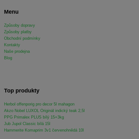
Menu
Způsoby dopravy
Způsoby platby
Obchodní podmínky
Kontakty
Naše prodejna
Blog
Top produkty
Herbol offenporig pro decor 5l mahagon
Akzo Nobel LUXOL Originál indický teak 2,5l
PPG Primalex PLUS bílý 15+3kg
Jub Jupol Classic bílá 15l
Hammerite Komaprim 3v1 červenohnědá 10l