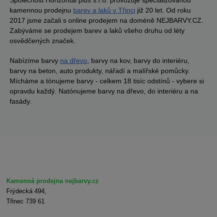
kamennou prodejnu
barev a laků v Třinci
již 20 let. Od roku
2017 jsme začali s online prodejem na doméně NEJBARVY.CZ.
Zabýváme se prodejem barev a laků všeho druhu od léty
osvědčených značek.
Nabízíme barvy
na dřevo
, barvy na kov, barvy do interiéru,
barvy na beton, auto produkty, nářadí a malířské pomůcky.
Mícháme a tónujeme barvy - celkem 18 tisíc odstínů - vybere si
opravdu každý. Natónujeme barvy na dřevo, do interiéru a na
fasády.
Kamenná prodejna nejbarvy.cz
Frýdecká 494,
Třinec 739 61