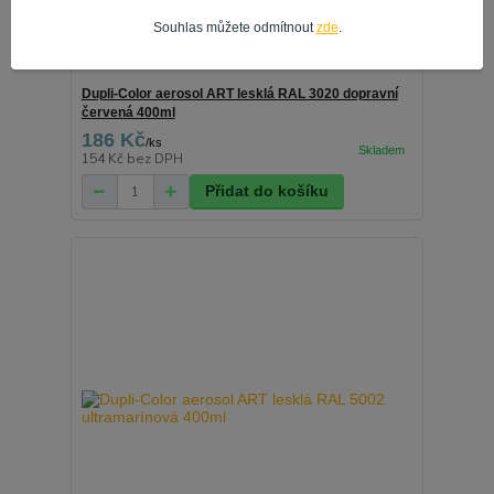
Souhlas můžete odmítnout
zde
.
Dupli-Color aerosol ART lesklá RAL 3020 dopravní
červená 400ml
186 Kč
/
ks
154 Kč
bez DPH
Přidat do košíku