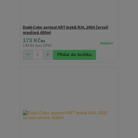
Dupli-Color aerosol ART lesklá RAL 2004 červeň
oranžová 400ml
173 Kč
/
ks
143 Kč
bez DPH
Přidat do košíku