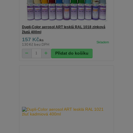
Dupli-Color aerosol ART lesklá RAL 1018 zinková
žlutá 400ml
157 Kč
/
ks
130 Kč
bez DPH
Přidat do košíku