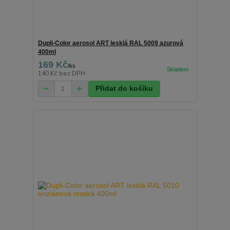
Dupli-Color aerosol ART lesklá RAL 5009 azurová
400ml
169 Kč
/
ks
140 Kč
bez DPH
Přidat do košíku