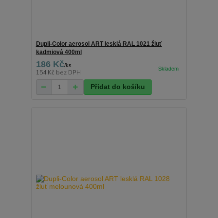
Dupli-Color aerosol ART lesklá RAL 1021 žluť
kadmiová 400ml
186 Kč
/
ks
154 Kč
bez DPH
Přidat do košíku