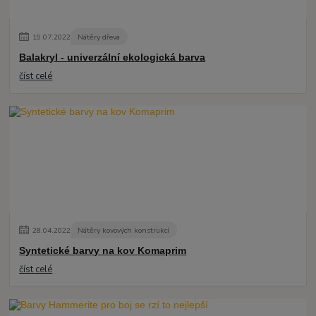
19
.
07
.
2022
Nátěry dřeva
Balakryl - univerzální ekologická barva
číst celé
28
.
04
.
2022
Nátěry kovových konstrukcí
Syntetické barvy na kov Komaprim
číst celé