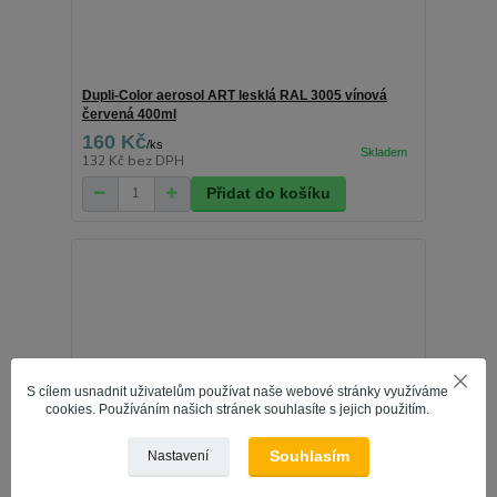
Dupli-Color aerosol ART lesklá RAL 3005 vínová
červená 400ml
160 Kč
/
ks
132 Kč
bez DPH
Přidat do košíku
S cílem usnadnit uživatelům používat naše webové stránky využíváme
cookies. Používáním našich stránek souhlasíte s jejich použitím.
Souhlasím
Nastavení