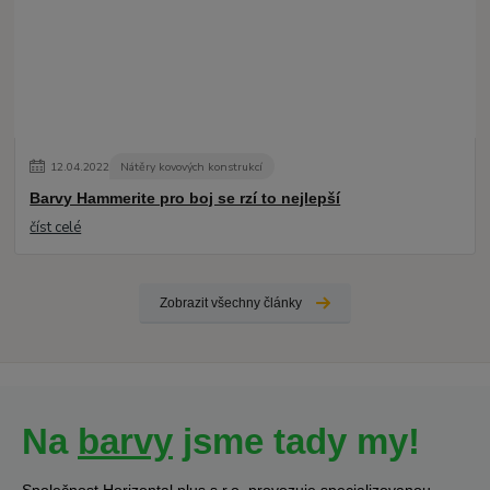
12
.
04
.
2022
Nátěry kovových konstrukcí
Barvy Hammerite pro boj se rzí to nejlepší
číst celé
Zobrazit všechny články
Na
barvy
jsme tady my!
Společnost Horizontal plus s.r.o. provozuje specializovanou