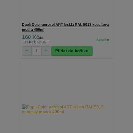
Dupli-Color aerosol ART lesklá RAL 5013 kobaltová
modrá 400ml
160 Kč
/
ks
132 Kč
bez DPH
Přidat do košíku