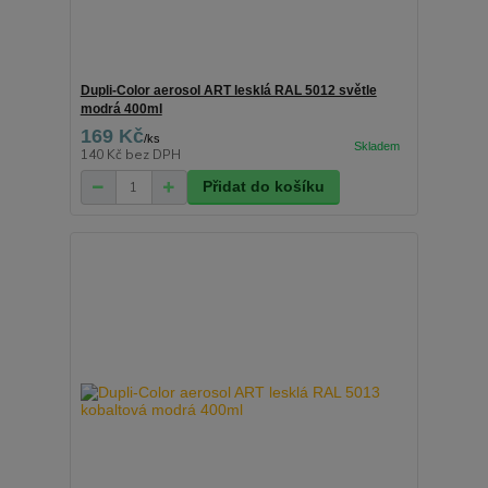
Dupli-Color aerosol ART lesklá RAL 5012 světle
modrá 400ml
169 Kč
/
ks
140 Kč
bez DPH
Přidat do košíku