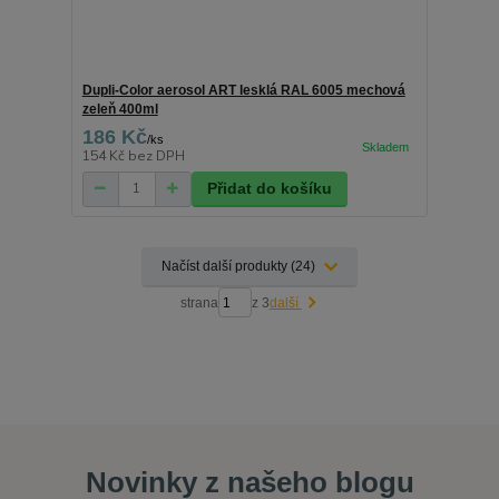
Dupli-Color aerosol ART lesklá RAL 6005 mechová
zeleň 400ml
186 Kč
/
ks
154 Kč
bez DPH
Přidat do košíku
Načíst další produkty (24)
strana
z 3
další
Novinky z našeho blogu