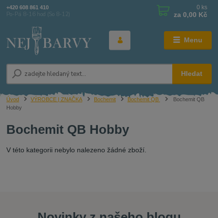
0
ks
+420 608 861 410
za
0,00 Kč
Po-Pá 8-16 hod (So 8-12)
Menu
Hledat
Úvod
VÝROBCE | ZNAČKA
Bochemit
Bochemit QB
Bochemit QB
Hobby
Bochemit QB Hobby
V této kategorii nebylo nalezeno žádné zboží.
Novinky z našeho blogu