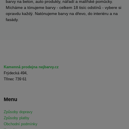
barvy na beton, auto produkty, nářadí a malířské pomůcky.
Mícháme a tónujeme barvy - celkem 18 tisíc odstínů - vybere si
opravdu každý. Natónujeme barvy na dřevo, do interiéru a na
fasády.
Kamenná prodejna nejbarvy.cz
Frýdecká 494,
Třinec 739 61
Menu
Způsoby dopravy
Způsoby platby
Obchodní podmínky