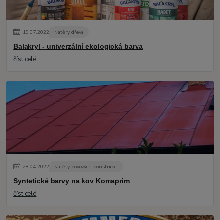
19
.
07
.
2022
Nátěry dřeva
Balakryl - univerzální ekologická barva
číst celé
28
.
04
.
2022
Nátěry kovových konstrukcí
Syntetické barvy na kov Komaprim
číst celé