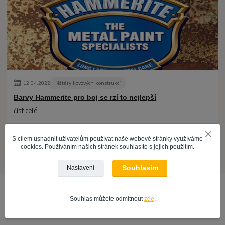
12
.
04
.
2022
Nátěry kovových konstrukcí
Barvy Hammerite pro boj se rzí to nejlepší
číst celé
S cílem usnadnit uživatelům používat naše webové stránky využíváme
Zobrazit všechny články
cookies. Používáním našich stránek souhlasíte s jejich použitím.
Souhlasím
Nastavení
Souhlas můžete odmítnout
zde
.