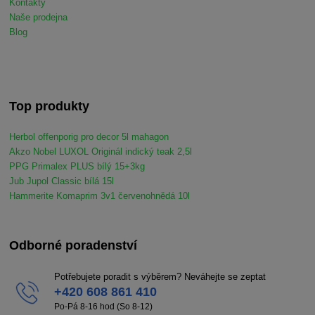
Kontakty
Naše prodejna
Blog
Top produkty
Herbol offenporig pro decor 5l mahagon
Akzo Nobel LUXOL Originál indický teak 2,5l
PPG Primalex PLUS bílý 15+3kg
Jub Jupol Classic bílá 15l
Hammerite Komaprim 3v1 červenohnědá 10l
Odborné poradenství
Potřebujete poradit s výběrem? Neváhejte se zeptat
+420 608 861 410
Po-Pá 8-16 hod (So 8-12)