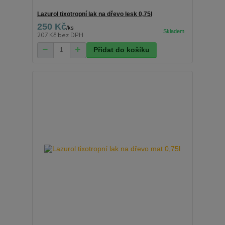
Lazurol tixotropní lak na dřevo lesk 0,75l
250 Kč
/
ks
207 Kč
bez DPH
Přidat do košíku