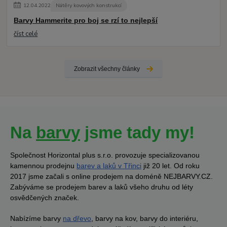
12
.
04
.
2022
Nátěry kovových konstrukcí
Barvy Hammerite pro boj se rzí to nejlepší
číst celé
Zobrazit všechny články
Na
barvy
jsme tady my!
Společnost Horizontal plus s.r.o. provozuje specializovanou
kamennou prodejnu
barev a laků v Třinci
již 20 let. Od roku
2017 jsme začali s online prodejem na doméně NEJBARVY.CZ.
Zabýváme se prodejem barev a laků všeho druhu od léty
osvědčených značek.
Nabízíme barvy
na dřevo
, barvy na kov, barvy do interiéru,