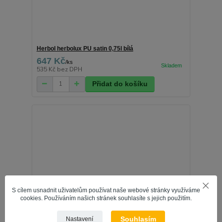
Herbol herbolux PU satin 0,75l bílá
647 Kč
/
ks
535 Kč
bez DPH
Přidat do košíku
S cílem usnadnit uživatelům používat naše webové stránky využíváme
cookies. Používáním našich stránek souhlasíte s jejich použitím.
Souhlasím
Nastavení