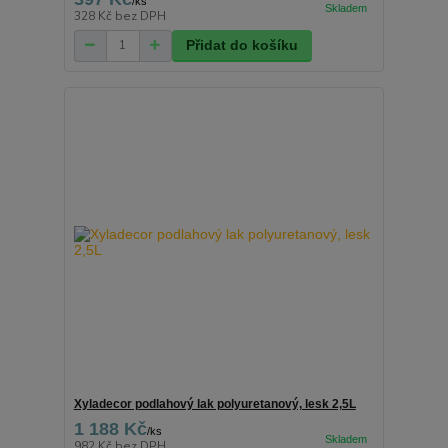
/
ks
328 Kč
bez DPH
Přidat do košíku
Xyladecor podlahový lak polyuretanový, lesk 2,5L
1 188 Kč
/
ks
982 Kč
bez DPH