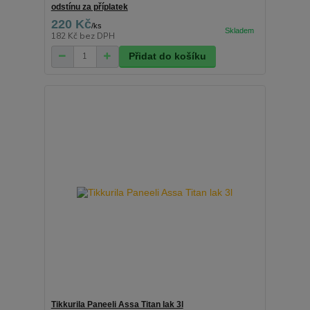
odstínu za příplatek
220 Kč
/
ks
182 Kč
bez DPH
Přidat do košíku
Tikkurila Paneeli Assa Titan lak 3l