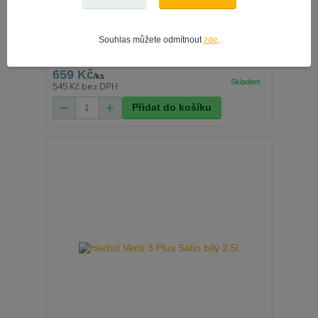
Souhlas můžete odmítnout
zde
.
Herbol Venti 3 Plus satin bílý 0,75l
659 Kč
/
ks
545 Kč
bez DPH
Přidat do košíku