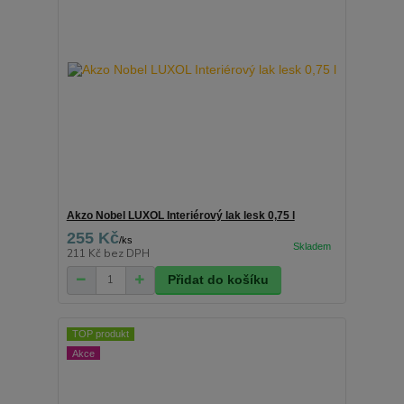
Akzo Nobel LUXOL Interiérový lak lesk 0,75 l
255 Kč
/
ks
211 Kč
bez DPH
Přidat do košíku
TOP produkt
Akce