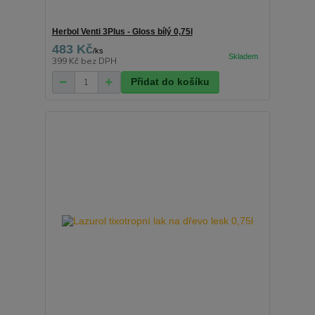
Herbol Venti 3Plus - Gloss bílý 0,75l
483 Kč
/
ks
399 Kč
bez DPH
Přidat do košíku