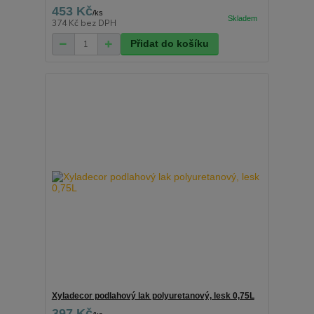
453 Kč
/
ks
374 Kč
bez DPH
Přidat do košíku
Xyladecor podlahový lak polyuretanový, lesk 0,75L
397 Kč