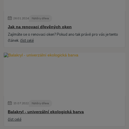
26
.
01
.
2024
Nátěry dřeva
Jak na renovaci dřevěných oken
Zajímáte se o renovaci oken? Pokud ano tak právě pro vás je tento
článek.
číst celé
19
.
07
.
2022
Nátěry dřeva
Balakryl - univerzální ekologická barva
číst celé