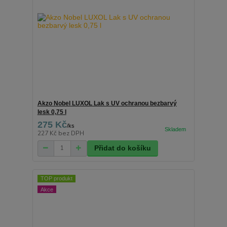
Akzo Nobel LUXOL Lak s UV ochranou bezbarvý
lesk 0,75 l
275 Kč
/
ks
227 Kč
bez DPH
Přidat do košíku
TOP produkt
Akce