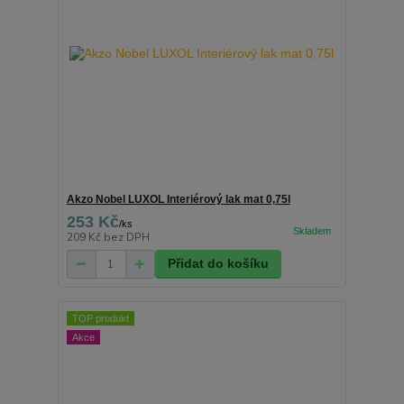
Akzo Nobel LUXOL Interiérový lak mat 0,75l
253 Kč
/
ks
209 Kč
bez DPH
Přidat do košíku
TOP produkt
Akce