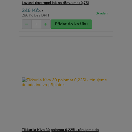
Lazurol tixotropní lak na dřevo mat 0,75l
346 Kč
/
ks
286 Kč
bez DPH
Přidat do košíku
Tikkurila Kiva 30 polomat 0,225l - tónujeme do