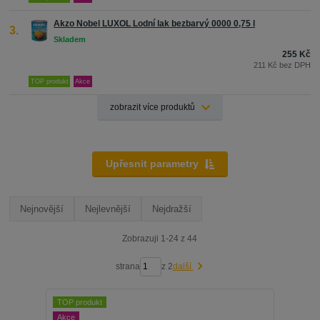
Akzo Nobel LUXOL Lodní lak bezbarvý 0000 0,75 l
3.
255 Kč
211 Kč bez DPH
TOP produkt
Akce
zobrazit více produktů
Upřesnit parametry
Nejnovější
Nejlevnější
Nejdražší
Zobrazuji 1-24 z 44
strana
z 2
další
TOP produkt
Akce