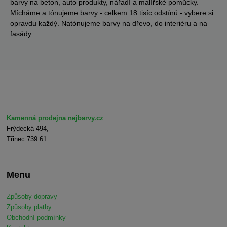
barvy na beton, auto produkty, nářadí a malířské pomůcky.
Mícháme a tónujeme barvy - celkem 18 tisíc odstínů - vybere si
opravdu každý. Natónujeme barvy na dřevo, do interiéru a na
fasády.
Kamenná prodejna nejbarvy.cz
Frýdecká 494,
Třinec 739 61
Menu
Způsoby dopravy
Způsoby platby
Obchodní podmínky