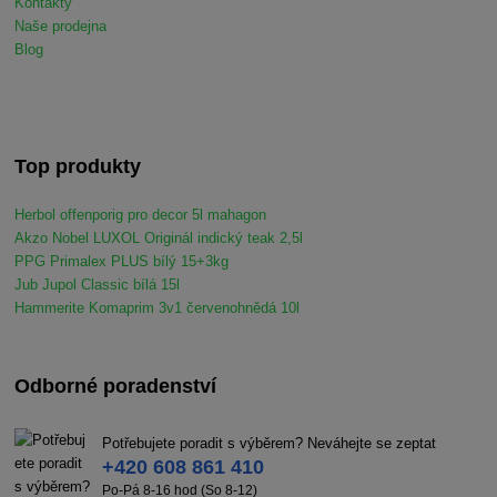
Kontakty
Naše prodejna
Blog
Top produkty
Herbol offenporig pro decor 5l mahagon
Akzo Nobel LUXOL Originál indický teak 2,5l
PPG Primalex PLUS bílý 15+3kg
Jub Jupol Classic bílá 15l
Hammerite Komaprim 3v1 červenohnědá 10l
Odborné poradenství
Potřebujete poradit s výběrem? Neváhejte se zeptat
+420 608 861 410
Po-Pá 8-16 hod (So 8-12)