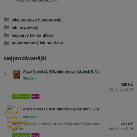
laky na dřevo k natónování
lak na parkety
bezbarvý lak na dřevo
polyuretanový lak na dřevo
Nejprodávanější
Akzo Nobel LUXOL Interiérový lak lesk 0,75 l
1.
255 Kč
211 Kč bez DPH
TOP produkt
Akce
Akzo Nobel LUXOL Interiérový lak mat 0,75l
2.
Interiérový lak je bezbarvý lak pro nátěry dřevěných ploch v
253 Kč
interiéru
209 Kč bez DPH
TOP produkt
Akce