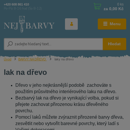
0
ks
+420 608 861 410
za
0,00 Kč
Po-Pá 8-16 hod (So 8-12)
Menu
Hledat
Úvod
BARVY NA DŘEVO
laky na dřevo
lak na dřevo
Dřevo v jeho nejkrásnější podobě zachováte s
použitím průsvitného interiérového laku na dřevo.
Bezbarvý lak na dřevo je vynikající volba, pokud si
přejete zachovat přirozenou krásu dřevěného
povrchu.
Pomocí laků můžete zvýraznit přirozené barvy dřeva,
zesvětlit nebo vytvořit barevné povrchy, který ladí s
Vašimi dekoracemi.