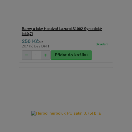
Barvy a laky Hostivař Lazurol S1002 Syntetický
lak0,7l
250 Kč
/
ks
207 Kč
bez DPH
Přidat do košíku