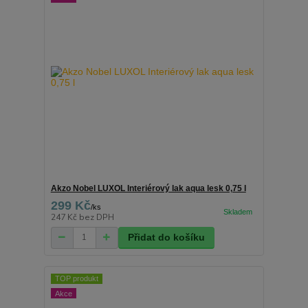
Akzo Nobel LUXOL Interiérový lak aqua lesk 0,75 l
299 Kč
/
ks
247 Kč
bez DPH
Přidat do košíku
TOP produkt
Akce