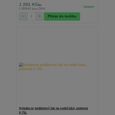
1 281 Kč
/
ks
1 059 Kč
bez DPH
Přidat do košíku
Xyladecor podlahový lak na vodní bázi, polomat
0,75L