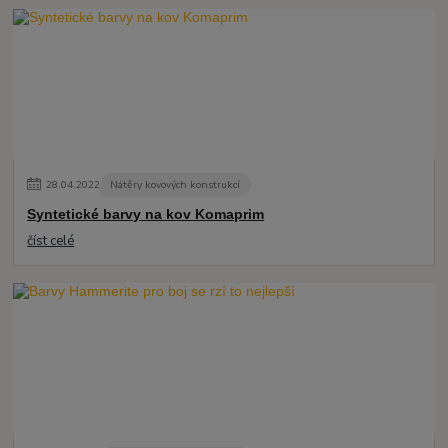
28
.
04
.
2022
Nátěry kovových konstrukcí
Syntetické barvy na kov Komaprim
číst celé