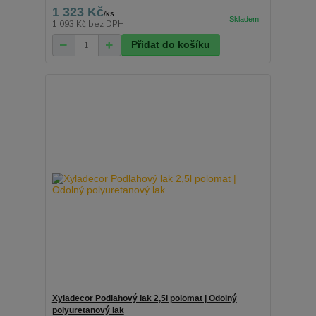
1 323 Kč
/
ks
1 093 Kč
bez DPH
Přidat do košíku
Xyladecor Podlahový lak 2,5l polomat | Odolný
polyuretanový lak