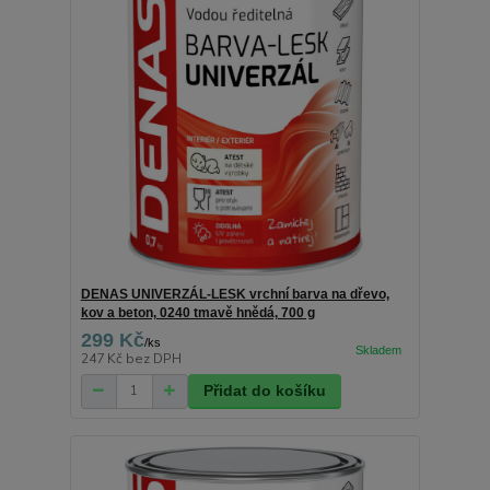
DENAS UNIVERZÁL-LESK vrchní barva na dřevo,
kov a beton, 0240 tmavě hnědá, 700 g
299 Kč
/
ks
247 Kč
bez DPH
Přidat do košíku