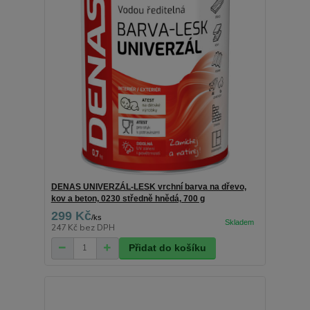
DENAS UNIVERZÁL-LESK vrchní barva na dřevo,
kov a beton, 0230 středně hnědá, 700 g
299 Kč
/
ks
247 Kč
bez DPH
Přidat do košíku