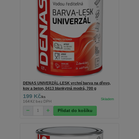
DENAS UNIVERZÁL-LESK vrchní barva na dřevo,
kov a beton, 0413 blankytná modrá, 700 g
199 Kč
/
ks
164 Kč
bez DPH
Přidat do košíku