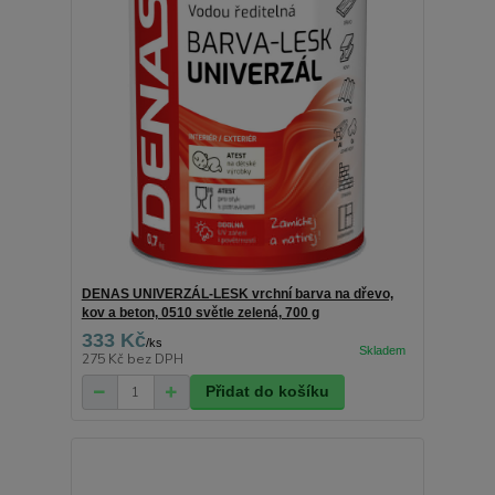
DENAS UNIVERZÁL-LESK vrchní barva na dřevo,
kov a beton, 0510 světle zelená, 700 g
333 Kč
/
ks
275 Kč
bez DPH
Přidat do košíku