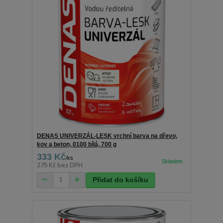
DENAS UNIVERZÁL-LESK vrchní barva na dřevo,
kov a beton, 0100 bílá, 700 g
333 Kč
/
ks
275 Kč
bez DPH
Přidat do košíku