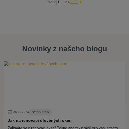
strana
z 4
další
Novinky z našeho blogu
26
.
01
.
2024
Nátěry dřeva
Jak na renovaci dřevěných oken
Zajímáte se o renovaci oken? Pokud ano tak právě pro vás je tento