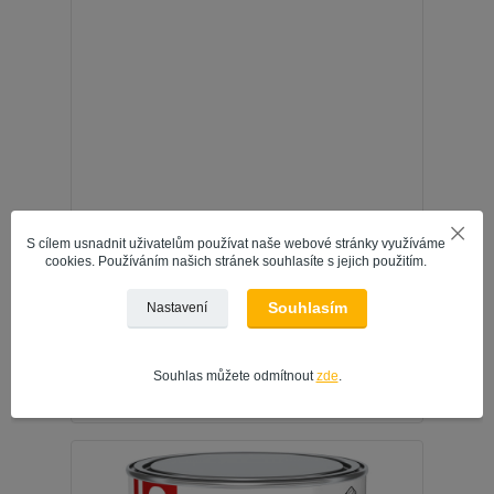
S cílem usnadnit uživatelům používat naše webové stránky využíváme
cookies. Používáním našich stránek souhlasíte s jejich použitím.
DENAS UNIVERZÁL-LESK vrchní barva na dřevo,
Souhlasím
Nastavení
kov a beton, 0240 tmavě hnědá, 0,3 kg
161 Kč
/
ks
133 Kč
bez DPH
Souhlas můžete odmítnout
zde
.
Přidat do košíku