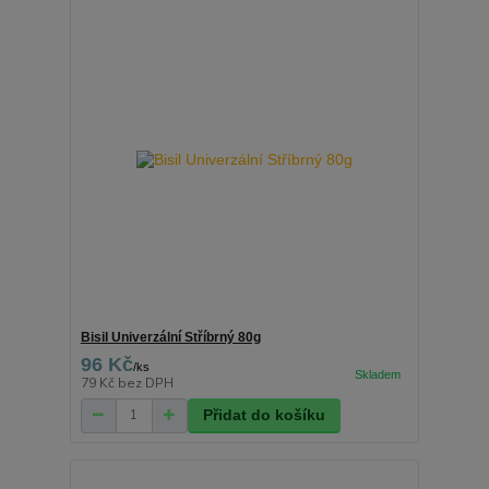
Bisil Univerzální Stříbrný 80g
96 Kč
/
ks
79 Kč
bez DPH
Přidat do košíku