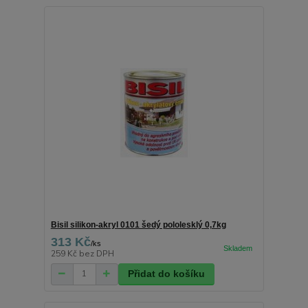
Bisil silikon-akryl 0101 šedý pololesklý 0,7kg
313 Kč
/
ks
259 Kč
bez DPH
Přidat do košíku