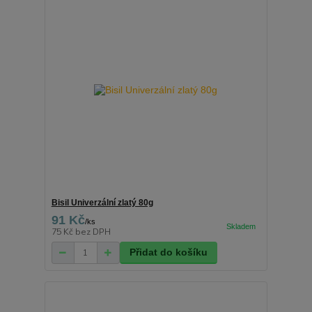
Bisil Univerzální zlatý 80g
91 Kč
/
ks
75 Kč
bez DPH
Přidat do košíku