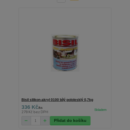
Bisil silikon-akryl 0100 bílý pololesklý 0,7kg
336 Kč
/
ks
278 Kč
bez DPH
Přidat do košíku