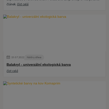
článek.
číst celé
19
.
07
.
2022
Nátěry dřeva
Balakryl - univerzální ekologická barva
číst celé