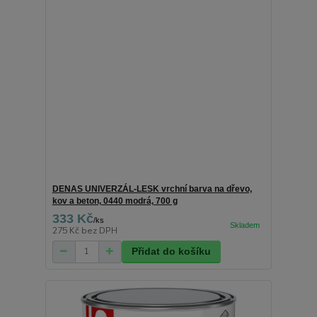
DENAS UNIVERZÁL-LESK vrchní barva na dřevo,
kov a beton, 0440 modrá, 700 g
333 Kč
/
ks
275 Kč
bez DPH
Přidat do košíku