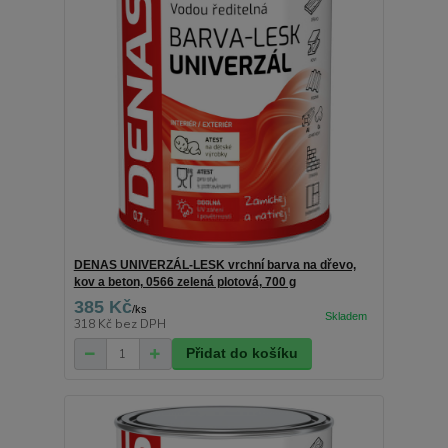
DENAS UNIVERZÁL-LESK vrchní barva na dřevo,
kov a beton, 0566 zelená plotová, 700 g
385 Kč
/
ks
318 Kč
bez DPH
Přidat do košíku