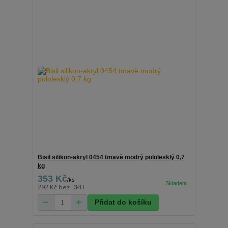
Bisil silikon-akryl 0454 tmavě modrý pololesklý 0,7
kg
353 Kč
/
ks
292 Kč
bez DPH
Přidat do košíku