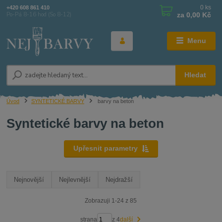
0
ks
+420 608 861 410
za
0,00 Kč
Po-Pá 8-16 hod (So 8-12)
Menu
Hledat
Úvod
SYNTETICKÉ BARVY
barvy na beton
Syntetické barvy na beton
Upřesnit parametry
Nejnovější
Nejlevnější
Nejdražší
Zobrazuji 1-24 z 85
strana
z 4
další