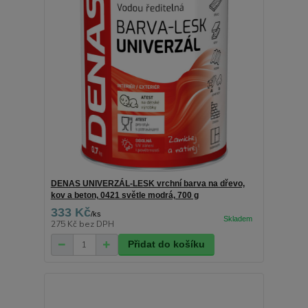
DENAS UNIVERZÁL-LESK vrchní barva na dřevo,
kov a beton, 0421 světle modrá, 700 g
333 Kč
/
ks
275 Kč
bez DPH
Přidat do košíku