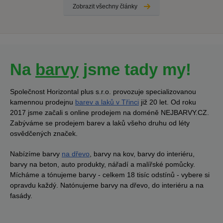
Zobrazit všechny články
Na
barvy
jsme tady my!
Společnost Horizontal plus s.r.o. provozuje specializovanou
kamennou prodejnu
barev a laků v Třinci
již 20 let. Od roku
2017 jsme začali s online prodejem na doméně NEJBARVY.CZ.
Zabýváme se prodejem barev a laků všeho druhu od léty
osvědčených značek.
Nabízíme barvy
na dřevo
, barvy na kov, barvy do interiéru,
barvy na beton, auto produkty, nářadí a malířské pomůcky.
Mícháme a tónujeme barvy - celkem 18 tisíc odstínů - vybere si
opravdu každý. Natónujeme barvy na dřevo, do interiéru a na
fasády.