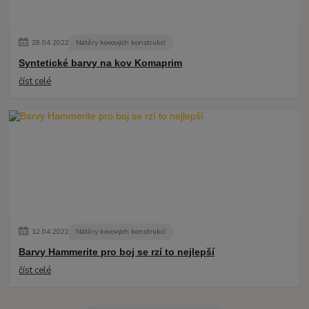
28
.
04
.
2022
Nátěry kovových konstrukcí
Syntetické barvy na kov Komaprim
číst celé
12
.
04
.
2022
Nátěry kovových konstrukcí
Barvy Hammerite pro boj se rzí to nejlepší
číst celé