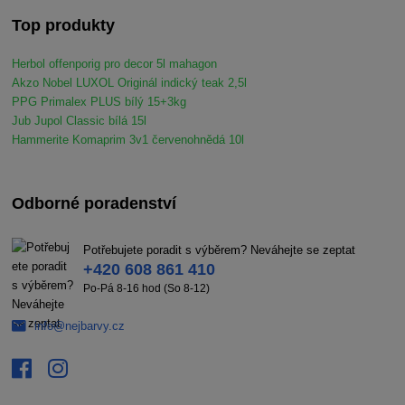
Top produkty
Herbol offenporig pro decor 5l mahagon
Akzo Nobel LUXOL Originál indický teak 2,5l
PPG Primalex PLUS bílý 15+3kg
Jub Jupol Classic bílá 15l
Hammerite Komaprim 3v1 červenohnědá 10l
Odborné poradenství
Potřebujete poradit s výběrem? Neváhejte se zeptat
+420 608 861 410
Po-Pá 8-16 hod (So 8-12)
info@nejbarvy.cz