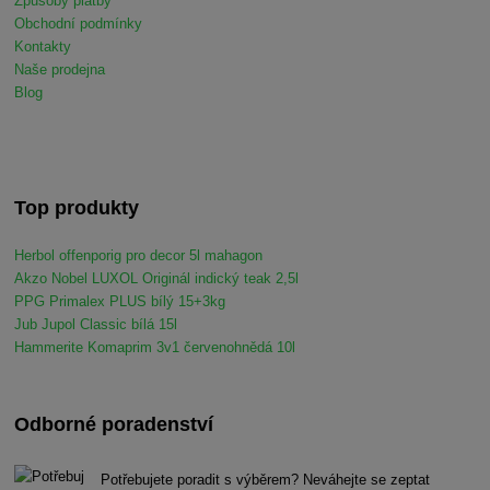
Způsoby platby
Obchodní podmínky
Kontakty
Naše prodejna
Blog
Top produkty
Herbol offenporig pro decor 5l mahagon
Akzo Nobel LUXOL Originál indický teak 2,5l
PPG Primalex PLUS bílý 15+3kg
Jub Jupol Classic bílá 15l
Hammerite Komaprim 3v1 červenohnědá 10l
Odborné poradenství
Potřebujete poradit s výběrem? Neváhejte se zeptat