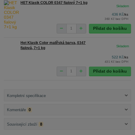
HET Klasik COLOR 0347 fialový 7+1 kg
436 Kč
/
ks
360 Kč
bez DPH
Přidat do košíku
Het Klasik Color malířská barva, 0347
fialová, 7+1 kg
522 Kč
/
ks
431 Kč
bez DPH
Přidat do košíku
Kompletní specifikace
Komentáře
0
Související zboží
8