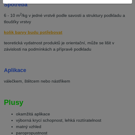
Spotřeba
2
6 - 10 m
/kg v jedné vrstvě podle savosti a struktury podkladu a
tloušťky vrstvy
kolik barvy budu potřebovat
teoretická vydatnost produktů je orientační, může se lišit v
závislosti na podmínkách a přípravě podkladu
Aplikace
válečkem, štětcem nebo nástřikem
Plusy
okamžitá aplikace
výborná krycí schopnost, lehká roztíratelnost
matný vzhled
paropropustnost