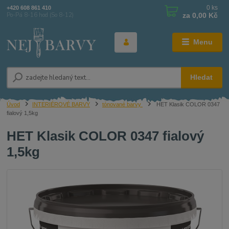
0
ks
+420 608 861 410
za
0,00 Kč
Po-Pá 8-16 hod (So 8-12)
Menu
Hledat
Úvod
INTERIÉROVÉ BARVY
tónované barvy
HET Klasik COLOR 0347
fialový 1,5kg
HET Klasik COLOR 0347 fialový
1,5kg