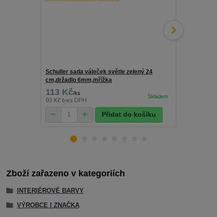
Schuller sada váleček světle zelený 24
Schuller drž
cm,držadlo 6mm,mřížka
113 Kč
25 Kč
/
ks
/
ks
93 Kč
bez DPH
21 Kč
bez D
Přidat do košíku
Zboží zařazeno v kategoriích
INTERIÉROVÉ BARVY
VÝROBCE | ZNAČKA