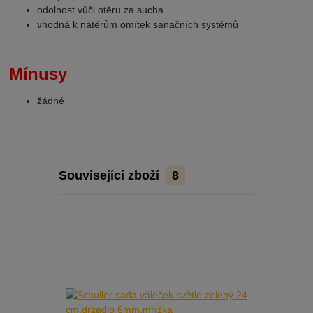
odolnost vůči otěru za sucha
vhodná k nátěrům omítek sanačních systémů
Mínusy
žádné
Související zboží
8