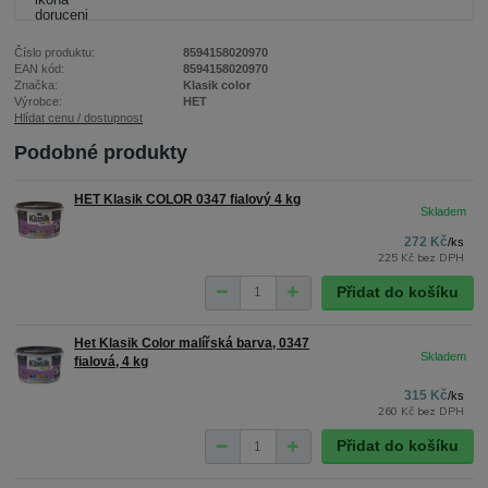
Číslo produktu:
8594158020970
EAN kód:
8594158020970
Značka:
Klasik color
Výrobce:
HET
Hlídat cenu / dostupnost
Podobné produkty
HET Klasik COLOR 0347 fialový 4 kg
272 Kč
/
ks
225 Kč
bez DPH
Přidat do košíku
Het Klasik Color malířská barva, 0347
fialová, 4 kg
315 Kč
/
ks
260 Kč
bez DPH
Přidat do košíku