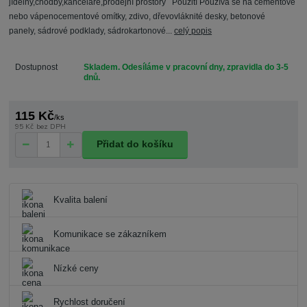
jídelny,chodby,kanceláře,prodejní prostory Použití Používá se na cementové
nebo vápenocementové omítky, zdivo, dřevovláknité desky, betonové
panely, sádrové podklady, sádrokartonové...
celý popis
Dostupnost
Skladem. Odesíláme v pracovní dny, zpravidla do 3-5
dnů.
115 Kč
/
ks
95 Kč
bez DPH
Přidat do košíku
Kvalita balení
Komunikace se zákazníkem
Nízké ceny
Rychlost doručení