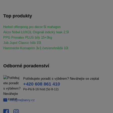
Top produkty
Herbol offenporig pro decor 5l mahagon
Akzo Nobel LUXOL Originál indický teak 2,5l
PPG Primalex PLUS bílý 15+3kg
Jub Jupol Classic bílá 15l
Hammerite Komaprim 3v1 červenohnědá 10l
Odborné poradenství
Potřebujete poradit s výběrem? Neváhejte se zeptat
+420 608 861 410
Po-Pá 8-16 hod (So 8-12)
info@nejbarvy.cz