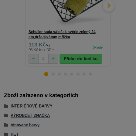
Schuller sada váleček světle zelený 24
Schuller drž
cm,držadlo 6mm,mřížka
113 Kč
25 Kč
/
ks
/
ks
93 Kč
bez DPH
21 Kč
bez D
Přidat do košíku
Zboží zařazeno v kategoriích
INTERIÉROVÉ BARVY
VÝROBCE | ZNAČKA
tónované barvy
HET