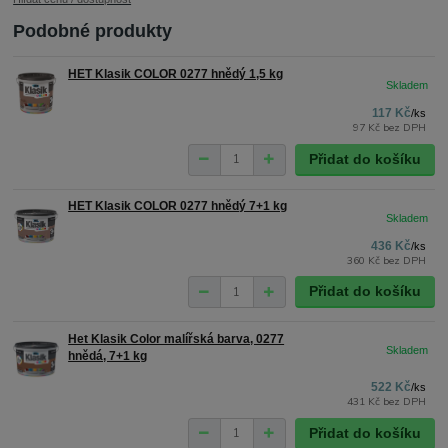
Podobné produkty
HET Klasik COLOR 0277 hnědý 1,5 kg
117 Kč
/
ks
97 Kč
bez DPH
Přidat do košíku
HET Klasik COLOR 0277 hnědý 7+1 kg
436 Kč
/
ks
360 Kč
bez DPH
Přidat do košíku
Het Klasik Color malířská barva, 0277
hnědá, 7+1 kg
522 Kč
/
ks
431 Kč
bez DPH
Přidat do košíku