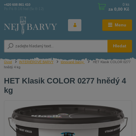
0
ks
+420 608 861 410
za
0,00 Kč
Po-Pá 8-16 hod (So 8-12)
Menu
Hledat
Úvod
INTERIÉROVÉ BARVY
tónované barvy
HET Klasik COLOR 0277
hnědý 4 kg
HET Klasik COLOR 0277 hnědý 4
kg