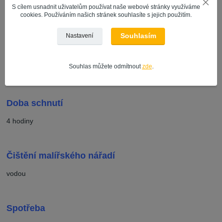
S cílem usnadnit uživatelům používat naše webové stránky využíváme
cookies. Používáním našich stránek souhlasíte s jejich použitím.
Použití
Souhlasím
Nastavení
Používá se na
cementové nebo vápenocementové
omítky
,
zdivo, dřevovláknité desky, betonové panely, sádrové
podklady
,
sádrokartonové desky
,
papírové tapety
a
tapety ze
Souhlas můžete odmítnout
zde
.
skelného vlákna
.
Doba schnutí
4 hodiny
Čištění malířského nářadí
vodou
Spotřeba