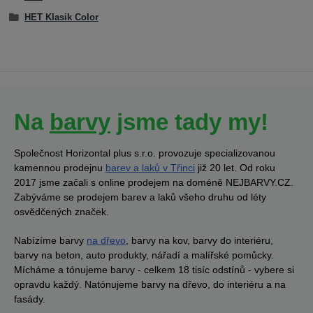
HET Klasik Color
Na
barvy
jsme tady my!
Společnost Horizontal plus s.r.o. provozuje specializovanou
kamennou prodejnu
barev a laků v Třinci
již 20 let. Od roku
2017 jsme začali s online prodejem na doméně NEJBARVY.CZ.
Zabýváme se prodejem barev a laků všeho druhu od léty
osvědčených značek.
Nabízíme barvy
na dřevo
, barvy na kov, barvy do interiéru,
barvy na beton, auto produkty, nářadí a malířské pomůcky.
Mícháme a tónujeme barvy - celkem 18 tisíc odstínů - vybere si
opravdu každý. Natónujeme barvy na dřevo, do interiéru a na
fasády.