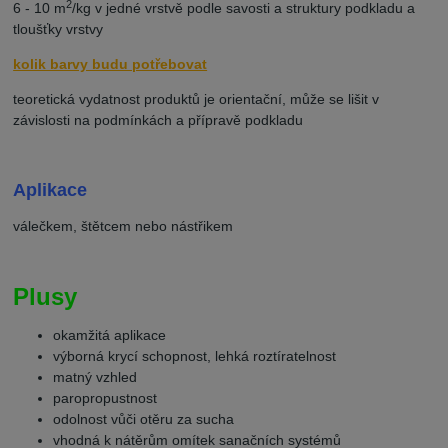
2
6 - 10 m
/kg v jedné vrstvě podle savosti a struktury podkladu a
tloušťky vrstvy
kolik barvy budu potřebovat
teoretická vydatnost produktů je orientační, může se lišit v
závislosti na podmínkách a přípravě podkladu
Aplikace
válečkem, štětcem nebo nástřikem
Plusy
okamžitá aplikace
výborná krycí schopnost, lehká roztíratelnost
matný vzhled
paropropustnost
odolnost vůči otěru za sucha
vhodná k nátěrům omítek sanačních systémů