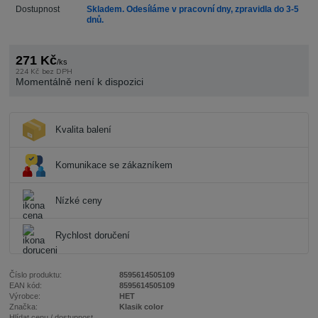
Dostupnost
Skladem. Odesíláme v pracovní dny, zpravidla do 3-5
dnů.
271 Kč
/
ks
224 Kč
bez DPH
Momentálně není k dispozici
Kvalita balení
Komunikace se zákazníkem
Nízké ceny
Rychlost doručení
Číslo produktu:
8595614505109
EAN kód:
8595614505109
Výrobce:
HET
Značka:
Klasik color
Hlídat cenu / dostupnost