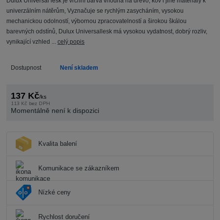
Dulux Universal lesk je vrchní barva vhodná na dřevo, kov i jiné materiály k
univerzálním nátěrům, Vyznačuje se rychlým zasycháním, vysokou
mechanickou odolností, výbornou zpracovatelností a širokou škálou
barevných odstínů, Dulux Universallesk má vysokou vydatnost, dobrý rozliv,
vynikající vzhled ...
celý popis
Dostupnost
Není skladem
137 Kč
/
ks
113 Kč
bez DPH
Momentálně není k dispozici
Kvalita balení
Komunikace se zákazníkem
Nízké ceny
Rychlost doručení