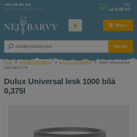
0
ks
+420 608 861 410
za
0,00 Kč
Po-Pá 8-16 hod (So 8-12)
Menu
Hledat
Úvod
SYNTETICKÉ BARVY
barvy na kov a dřevo
Dulux Universal lesk
1000 bílá 0,375l
Dulux Universal lesk 1000 bílá
0,375l