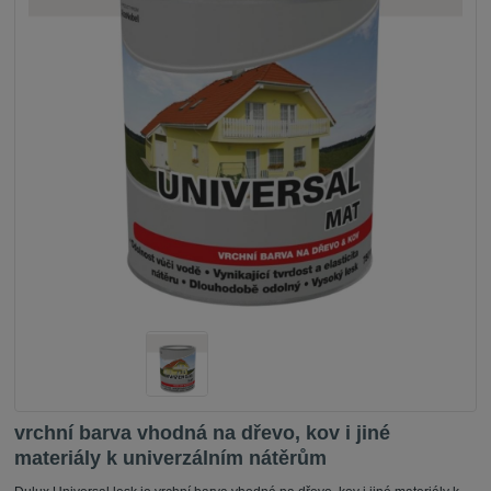
vrchní barva vhodná na dřevo, kov i jiné
materiály k univerzálním nátěrům