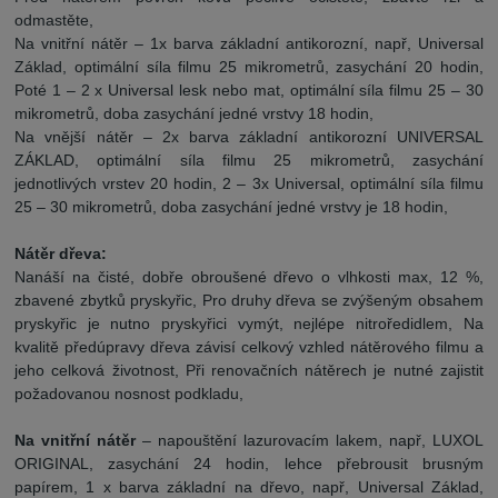
odmastěte,
Na vnitřní nátěr – 1x barva základní antikorozní, např, Universal
Základ, optimální síla filmu 25 mikrometrů, zasychání 20 hodin,
Poté 1 – 2 x Universal lesk nebo mat, optimální síla filmu 25 – 30
mikrometrů, doba zasychání jedné vrstvy 18 hodin,
Na vnější nátěr – 2x barva základní antikorozní UNIVERSAL
ZÁKLAD, optimální síla filmu 25 mikrometrů, zasychání
jednotlivých vrstev 20 hodin, 2 – 3x Universal, optimální síla filmu
25 – 30 mikrometrů, doba zasychání jedné vrstvy je 18 hodin,
Nátěr dřeva:
Nanáší na čisté, dobře obroušené dřevo o vlhkosti max, 12 %,
zbavené zbytků pryskyřic, Pro druhy dřeva se zvýšeným obsahem
pryskyřic je nutno pryskyřici vymýt, nejlépe nitroředidlem, Na
kvalitě předúpravy dřeva závisí celkový vzhled nátěrového filmu a
jeho celková životnost, Při renovačních nátěrech je nutné zajistit
požadovanou nosnost podkladu,
Na vnitřní nátěr
– napouštění lazurovacím lakem, např, LUXOL
ORIGINAL, zasychání 24 hodin, lehce přebrousit brusným
papírem, 1 x barva základní na dřevo, např, Universal Základ,