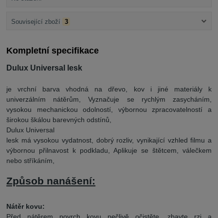
Související zboží
3
Kompletní specifikace
Dulux Universal lesk
je vrchní barva vhodná na dřevo, kov i jiné materiály k
univerzálním nátěrům, Vyznačuje se rychlým zasycháním,
vysokou mechanickou odolností, výbornou zpracovatelností a
širokou škálou barevných odstínů,
Dulux Universal
lesk má vysokou vydatnost, dobrý rozliv, vynikající vzhled filmu a
výbornou přilnavost k podkladu, Aplikuje se štětcem, válečkem
nebo stříkáním,
Způsob nanášení:
Nátěr kovu:
Před nátěrem povrch kovu pečlivě očistěte, zbavte rzi a