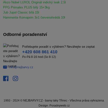
Akzo Nobel LUXOL Originál indický teak 2,5l
PPG Primalex PLUS bílý 15+3kg
Jub Jupol Classic bílá 15l
Hammerite Komaprim 3v1 červenohnědá 10l
Odborné poradenství
Potřebujete poradit s výběrem? Neváhejte se zeptat
+420 608 861 410
Po-Pá 8-16 hod (So 8-12)
info@nejbarvy.cz
1993 - 2024 © NEJBARVY.CZ - barvy laky Třinec - Všechna práva vyhrazena.
Design: Poradnyweb.cz