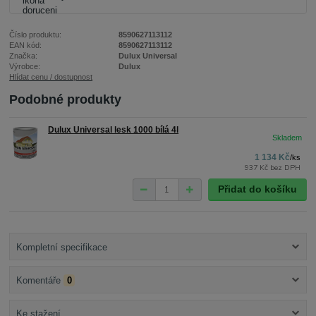
Číslo produktu:
8590627113112
EAN kód:
8590627113112
Značka:
Dulux Universal
Výrobce:
Dulux
Hlídat cenu / dostupnost
Podobné produkty
Dulux Universal lesk 1000 bílá 4l
1 134 Kč
/
ks
937 Kč
bez DPH
Přidat do košíku
Kompletní specifikace
Komentáře
0
Ke stažení