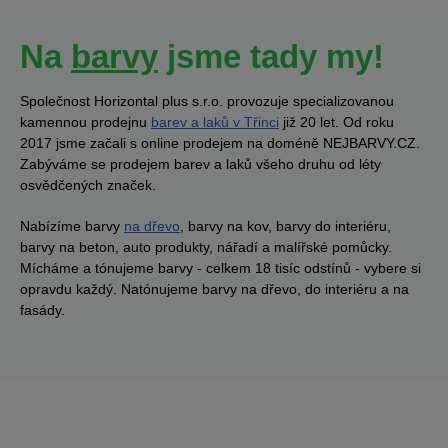
Na
barvy
jsme tady my!
Společnost Horizontal plus s.r.o. provozuje specializovanou
kamennou prodejnu
barev a laků v Třinci
již 20 let. Od roku
2017 jsme začali s online prodejem na doméně NEJBARVY.CZ.
Zabýváme se prodejem barev a laků všeho druhu od léty
osvědčených značek.
Nabízíme barvy
na dřevo
, barvy na kov, barvy do interiéru,
barvy na beton, auto produkty, nářadí a malířské pomůcky.
Mícháme a tónujeme barvy - celkem 18 tisíc odstínů - vybere si
opravdu každý. Natónujeme barvy na dřevo, do interiéru a na
fasády.