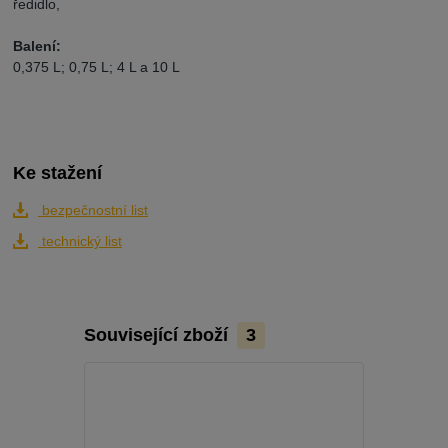
ředidlo,
Balení:
0,375 L; 0,75 L; 4 L a 10 L
Ke stažení
bezpečnostní list
technický list
Související zboží
3