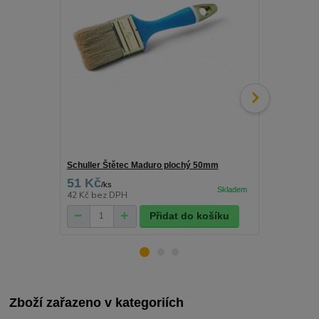
Schuller Štětec Maduro plochý 50mm
Severochema 
51 Kč
83 Kč
/
ks
/
ks
42 Kč
bez DPH
69 Kč
bez D
Přidat do košíku
Zboží zařazeno v kategoriích