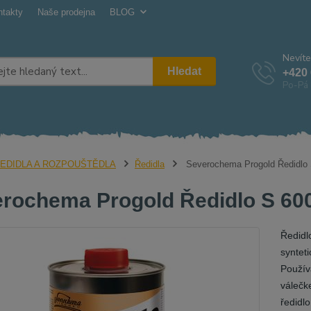
ntakty
Naše prodejna
BLOG
Nevíte
Hledat
+420 
Po-Pá 
EDIDLA A ROZPOUŠTĚDLA
Ředidla
Severochema Progold Ředidlo S
rochema Progold Ředidlo S 6006
Ředidl
syntet
Použív
válečk
ředidlo