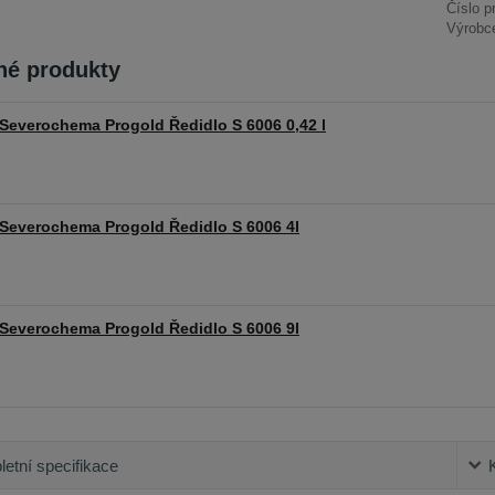
Číslo p
Výrobc
é produkty
Severochema Progold Ředidlo S 6006 0,42 l
Severochema Progold Ředidlo S 6006 4l
Severochema Progold Ředidlo S 6006 9l
etní specifikace