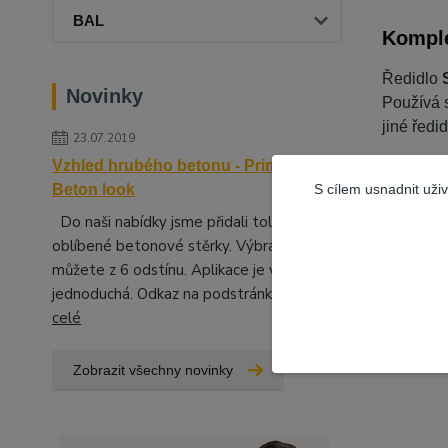
BAL
Komple
Ředidlo
Novinky
Používá 
jiné ředi
23.07.2019
Vzhled hrubého betonu - Primalex
Základní
S cílem usnadnit uži
Beton look
spo
Do naši nabídky jsme přidali tolik
smě
oblíbené betonové stěrky. Výbrat si
bez
můžete z 6 odstínu. Aplikace je velice
urč
jednoduchá. Odkaz na podstránky, kd...
číst
nen
celé
vys
Zobrazit všechny novinky