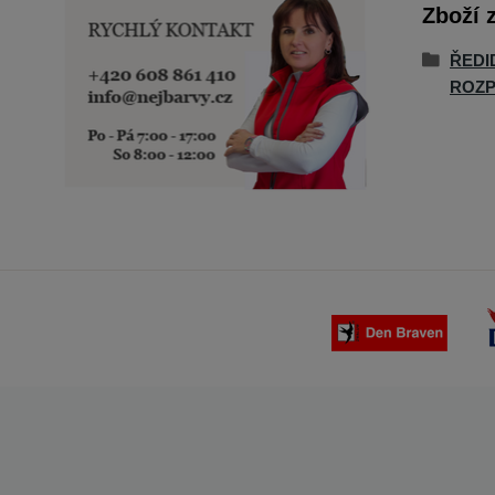
Zboží 
ŘEDI
ROZ