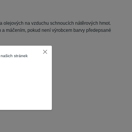
h a olejových na vzduchu schnoucích nátěrových hmot.
em a máčením, pokud není výrobcem barvy předepsané
 našich stránek