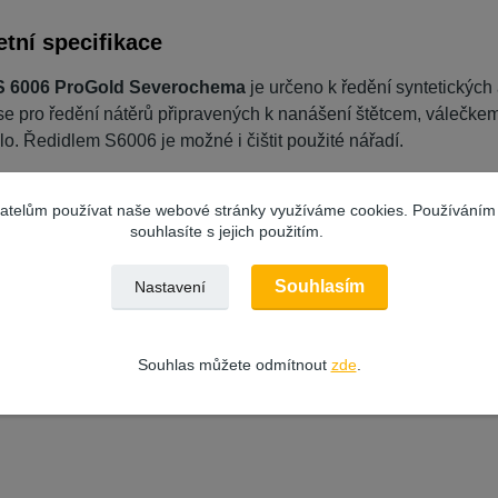
tní specifikace
S 6006 ProGold Severochema
je určeno k ředění syntetickýc
se pro ředění nátěrů připravených k nanášení štětcem, válečk
dlo. Ředidlem S6006 je možné i čištit použité nářadí.
 informace
o ředidle S6006
:
vatelům používat naše webové stránky využíváme cookies. Používáním
třeba dle potřeby a pracovního postupu ředěného materiálu
souhlasíte s jejich použitím.
s rozpouštědel (uhlovodíky, toulen, ethylbenzen, xyleny)
barvé
Souhlasím
Nastavení
eno k ředění syntetických a olejových nátěrů při natírání
í určeno ke stříkání
oce hořlavá kapalina
Souhlas můžete odmítnout
zde
.