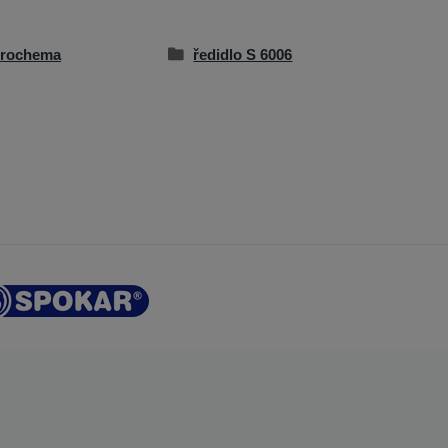
erochema
ředidlo S 6006