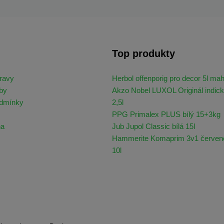
Top produkty
ravy
Herbol offenporig pro decor 5l ma
by
Akzo Nobel LUXOL Originál indick
odmínky
2,5l
PPG Primalex PLUS bílý 15+3kg
na
Jub Jupol Classic bílá 15l
Hammerite Komaprim 3v1 červen
10l