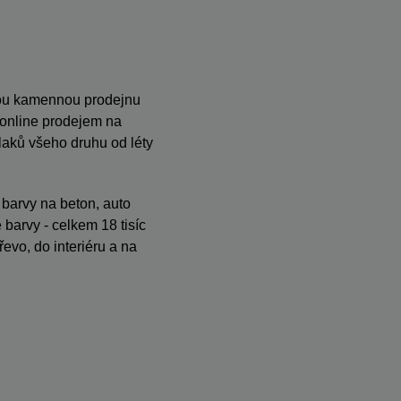
anou kamennou prodejnu
s online prodejem na
ků všeho druhu od léty
, barvy na beton, auto
barvy - celkem 18 tisíc
evo, do interiéru a na