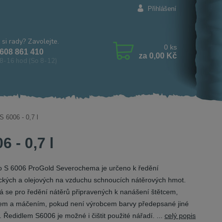
Přihlášení
 si rady? Zavolejte.
0
ks
608 861 410
za
0,00 Kč
8-16 hod (So 8-12)
 6006 - 0,7 l
 - 0,7 l
o S 6006 ProGold Severochema je určeno k ředění
ických a olejových na vzduchu schnoucích nátěrových hmot.
á se pro ředění nátěrů připravených k nanášení štětcem,
em a máčením, pokud není výrobcem barvy předepsané jiné
. Ředidlem S6006 je možné i čištit použité nářadí. ...
celý popis