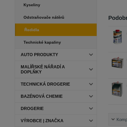
Kyseliny
Podobn
Odstraňovače nátěrů
Ředidla
Technické kapaliny
AUTO PRODUKTY
MALÍŘSKÉ NÁŘADÍ A
DOPLŇKY
TECHNICKÁ DROGERIE
BAZÉNOVÁ CHEMIE
DROGERIE
Kompl
VÝROBCE | ZNAČKA