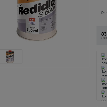
Dos
83
69 K