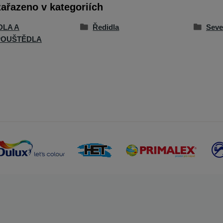
zařazeno v kategoriích
DLA A
Ředidla
Sev
POUŠTĚDLA