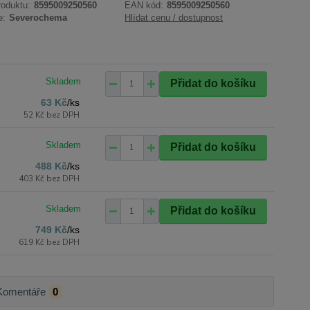
roduktu:
8595009250560
EAN kód:
8595009250560
e:
Severochema
Hlídat cenu / dostupnost
Přidat do košíku
63 Kč
/
ks
52 Kč
bez DPH
Přidat do košíku
488 Kč
/
ks
403 Kč
bez DPH
Přidat do košíku
749 Kč
/
ks
619 Kč
bez DPH
Komentáře
0