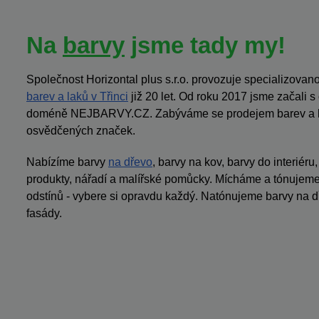
Na
barvy
jsme tady my!
Společnost Horizontal plus s.r.o. provozuje specializov
barev a laků v Třinci
již 20 let. Od roku 2017 jsme začali 
doméně NEJBARVY.CZ. Zabýváme se prodejem barev a la
osvědčených značek.
Nabízíme barvy
na dřevo
, barvy na kov, barvy do interiéru
produkty, nářadí a malířské pomůcky. Mícháme a tónujeme 
odstínů - vybere si opravdu každý. Natónujeme barvy na dř
fasády.