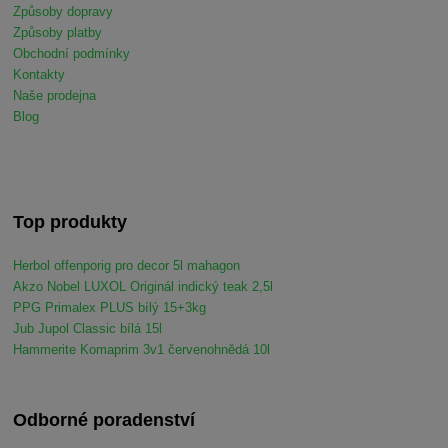
Způsoby dopravy
Způsoby platby
Obchodní podmínky
Kontakty
Naše prodejna
Blog
Top produkty
Herbol offenporig pro decor 5l mahagon
Akzo Nobel LUXOL Originál indický teak 2,5l
PPG Primalex PLUS bílý 15+3kg
Jub Jupol Classic bílá 15l
Hammerite Komaprim 3v1 červenohnědá 10l
Odborné poradenství