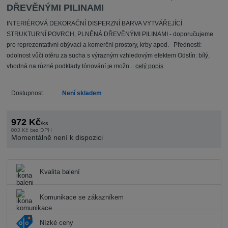
DŘEVĚNÝMI PILINAMI
INTERIÉROVÁ DEKORAČNÍ DISPERZNÍ BARVA VYTVÁŘEJÍCÍ
STRUKTURNÍ POVRCH, PLNĚNÁ DŘEVĚNÝMI PILINAMI - doporučujeme
pro reprezentativní obývací a komerční prostory, krby apod. Přednosti:
odolnost vůči otěru za sucha s výrazným vzhledovým efektem Odstín: bílý,
vhodná na různé podklady tónování je možn...
celý popis
Dostupnost
Není skladem
972 Kč
/
ks
803 Kč
bez DPH
Momentálně není k dispozici
Kvalita balení
Komunikace se zákazníkem
Nízké ceny