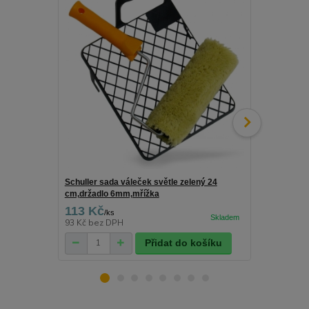
Schuller sada váleček světle zelený 24
Schuller drž
cm,držadlo 6mm,mřížka
113 Kč
25 Kč
/
ks
/
ks
93 Kč
bez DPH
21 Kč
bez D
Přidat do košíku