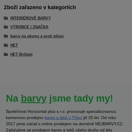
Zboží zařazeno v kategoriích
INTERIÉROVÉ BARVY
VÝROBCE | ZNAČKA
barvy na skvrny a proti plísni
HET
HET Brillant
Na
barvy
jsme tady my!
Společnost Horizontal plus s.r.o. provozuje specializovanou
kamennou prodejnu
barev a laků v Třinci
již 20 let. Od roku
2017 jsme začali s online prodejem na doméně NEJBARVY.CZ.
Zabýváme se prodejem barev a laků všeho druhu od léty