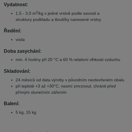
Vydatnost:
2
1,5 - 3,0 m
/kg v jedné vrstvě podle savosti a
struktury podkladu a tloušťky nanesené vrstvy
Ředění:
voda
Doba zasychání:
min. 4 hodiny při 20 °C a 60 % relativní vlhkosti vzduchu
Skladování:
24 měsíců od data výroby v původním neotevřeném obalu
při teplotě +3 až +30°C, nesmí zmrznout, chránit před
přímým slunečním zářením
Balení:
5 kg, 15 kg