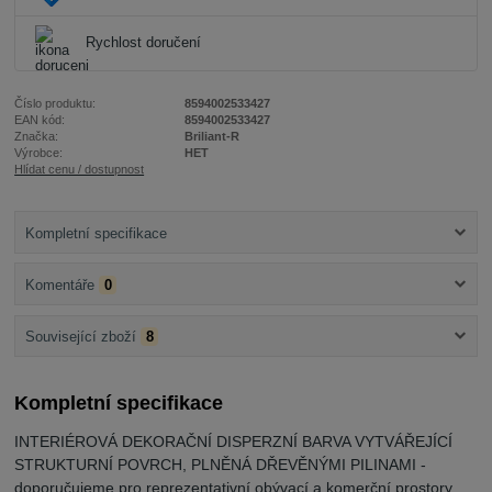
Rychlost doručení
Číslo produktu:
8594002533427
EAN kód:
8594002533427
Značka:
Briliant-R
Výrobce:
HET
Hlídat cenu / dostupnost
Kompletní specifikace
Komentáře
0
Související zboží
8
Kompletní specifikace
INTERIÉROVÁ DEKORAČNÍ DISPERZNÍ BARVA VYTVÁŘEJÍCÍ
STRUKTURNÍ POVRCH, PLNĚNÁ DŘEVĚNÝMI PILINAMI -
doporučujeme pro reprezentativní obývací a komerční prostory,