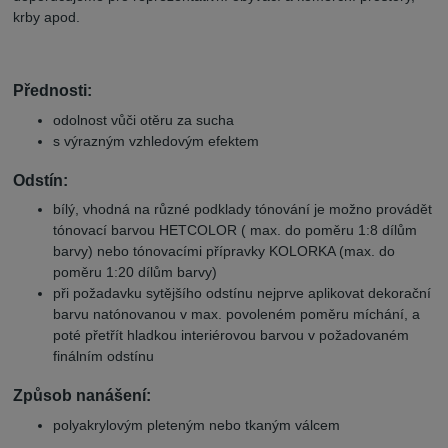
krby apod.
Přednosti:
odolnost vůči otěru za sucha
s výrazným vzhledovým efektem
Odstín:
bílý, vhodná na různé podklady tónování je možno provádět
tónovací barvou HETCOLOR ( max. do poměru 1:8 dílům
barvy) nebo tónovacími přípravky KOLORKA (max. do
poměru 1:20 dílům barvy)
při požadavku sytějšího odstínu nejprve aplikovat dekorační
barvu natónovanou v max. povoleném poměru míchání, a
poté přetřít hladkou interiérovou barvou v požadovaném
finálním odstínu
Způsob nanášení:
polyakrylovým pleteným nebo tkaným válcem