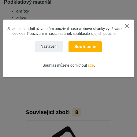
Podkladový materiál
omítky
zdivo
dřevovláknité desky
S cílem usnadnit uživatelům používat naše webové stránky využíváme
dřevotřískové desky
cookies. Používáním našich stránek souhlasíte s jejich použitím.
betonové panely
papír
Souhlasím
Nastavení
sádrokarton
umakart
sololit
Souhlas můžete odmítnout
zde
.
hladké tapety
Související zboží
8