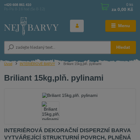
0
ks
+420 608 861 410
za
0,00 Kč
Po-Pá 8-16 hod (So 8-12)
Menu
Hledat
Úvod
INTERIÉROVÉ BARVY
Briliant 15kg,plň. pylinami
Briliant 15kg,plň. pylinami
INTERIÉROVÁ DEKORAČNÍ DISPERZNÍ BARVA
VYTVÁŘEJÍCÍ STRUKTURNÍ POVRCH, PLNĚNÁ