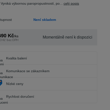
 Vyniká výbornou paropropustností, po...
celý popis
tupnost
Není skladem
690 Kč
/
ks
Momentálně není k dispozici
3 Kč
bez DPH
Kvalita balení
Komunikace se zákazníkem
Nízké ceny
Rychlost doručení