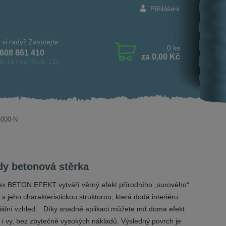
Přihlášení
 si rady? Zavolejte.
0
ks
608 861 410
za
0,00 Kč
8-16 hod (So 8-12)
3000-N
dy betonová stěrka
ex BETON EFEKT vytváří věrný efekt přírodního „surového“
s jeho charakteristickou strukturou, která dodá interiéru
riální vzhled. Díky snadné aplikaci můžete mít doma efekt
 i vy, bez zbytečně vysokých nákladů. Výsledný povrch je