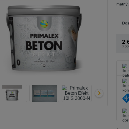
matný.
Dos
2 
2 22