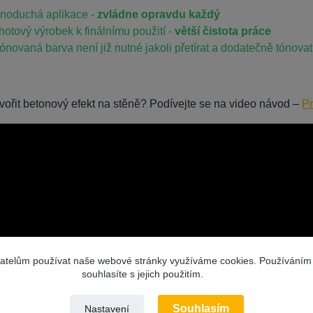
noduchá aplikace -
zvládne opravdu každý
 hotový výrobek k finálnímu použití -
větší čistota práce
ónovaná barva není již nutné jakoli přetírat a dodatečně tónovat
tvořit betonový efekt na stěně? Podívejte se na video návod –
P
vatelům používat naše webové stránky využíváme cookies. Používáním
souhlasíte s jejich použitím.
Souhlasím
Nastavení