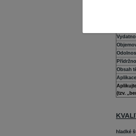
Vydatnos
Objemov
Odolnost
Přídržno
Obsah tě
Aplikace
Aplikujt
(tzv. „b
KVAL
hladké š