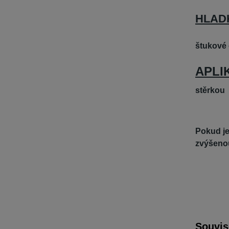
HLAD
štukové 
APLI
stěrkou
Pokud je
zvýšeno
Souvis