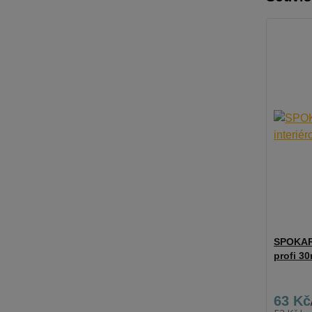
SPOKAR 
profi 3
63 Kč