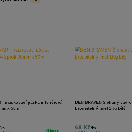
- maskovací páska interiérová
DEN BRAVEN Šlehaný sádro
0mm x 50m
brousitelný tmel 1Kg bílý
68 Kč
/
ks
/
ks