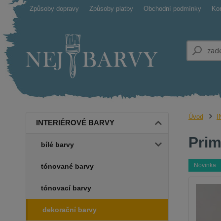
Způsoby dopravy
Způsoby platby
Obchodní podmínky
Ko
Úvod
I
INTERIÉROVÉ BARVY
Prim
bílé barvy
Novinka
tónované barvy
tónovací barvy
dekorační barvy