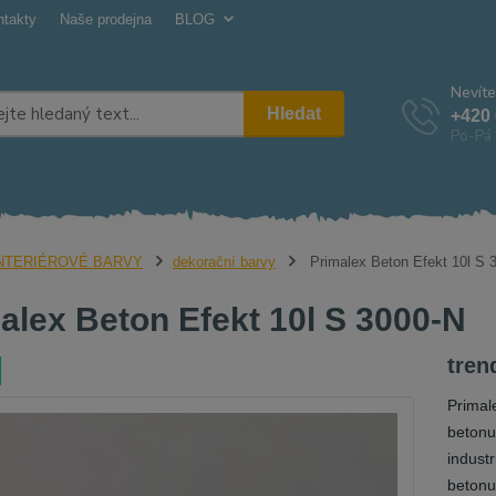
ntakty
Naše prodejna
BLOG
Nevíte
Hledat
+420 
Po-Pá 
NTERIÉROVÉ BARVY
dekorační barvy
Primalex Beton Efekt 10l S 
alex Beton Efekt 10l S 3000-N
tren
Primal
betonu 
indust
betonu