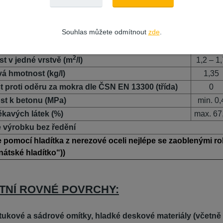
Souhlas můžete odmítnout
zde
.
2
t v jedné vrstvě (m
/l)
1,2 – 1
á hmotnost (kg/l)
1,35
 proti oděru za mokra dle ČSN EN 13300 (třída)
0
st k betonu (MPa)
min. 0,
kavých látek (%)
max. 67
 výrobku bez ředění
e pomocí hladítka z nerezové oceli nejlépe se zaoblenými r
enátské hladítko“))
ITNÍ ROVNÉ POVRCHY:
tukové a sádrové omítky, hladké deskové materiály
(včetně