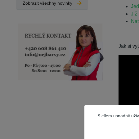
Zobrazit všechny novinky
Jed
Již
Nat
Jak si vy
S cílem usnadnit uži