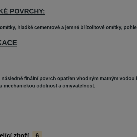
KÉ POVRCHY:
omítky, hladké cementové a jemné břízolitové omítky, pohl
KACE
 následně finální povrch opatřen vhodným matným vodou řed
u mechanickou odolnost a omyvatelnost.
ející zboží
6