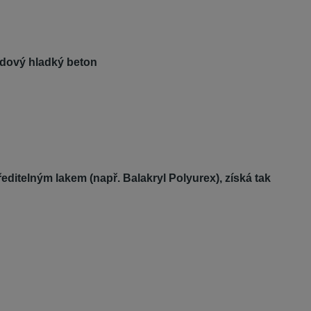
edový hladký beton
itelným lakem (např. Balakryl Polyurex), získá tak