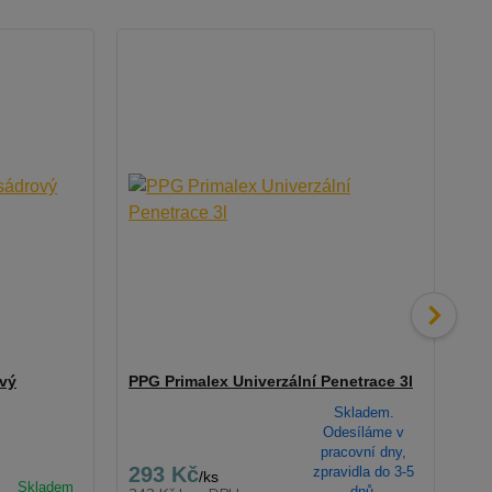
vý
PPG Primalex Univerzální Penetrace 3l
Be
Skladem.
Odesíláme v
pracovní dny,
293 Kč
4
zpravidla do 3-5
/
ks
dnů.