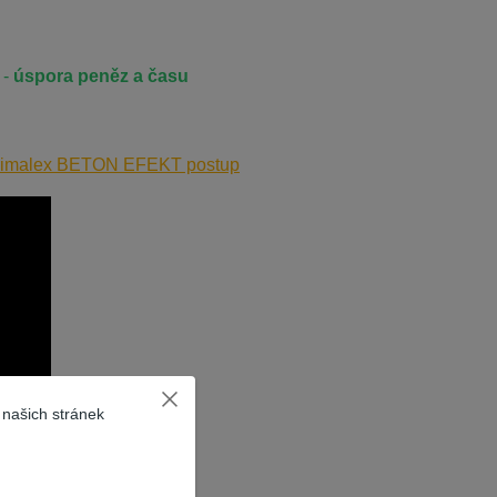
 -
úspora peněz a času
rimalex BETON EFEKT postup
 našich stránek