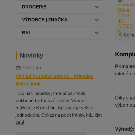
DROGERIE
VÝROBCE | ZNAČKA
BAL
Kompl
Komple
Novinky
Primale
23.07.2019
interiéru 
Vzhled hrubého betonu - Primalex
Beton look
Do naši nabídky jsme přidali tolik
Díky snad
oblíbené betonové stěrky. Výbrat si
výbornou
můžete z 6 odstínu. Aplikace je velice
jednoduchá. Odkaz na podstránky, kd...
číst
celé
Výhodý: