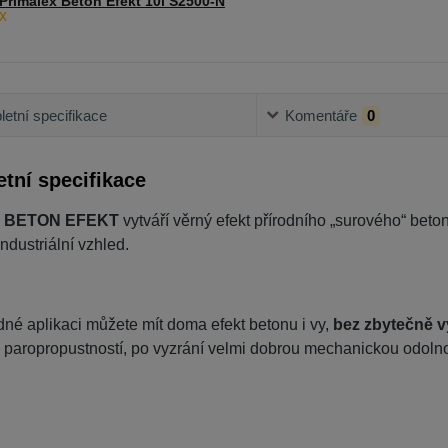
Primalex Beton Efekt 10l S2500-N
etní specifikace
Komentáře
0
tní specifikace
x BETON EFEKT
vytváří věrný efekt přírodního „surového“ beton
industriální vzhled.
né aplikaci můžete mít doma efekt betonu i vy,
bez zbytečně 
 paropropustností, po vyzrání velmi dobrou mechanickou odolno