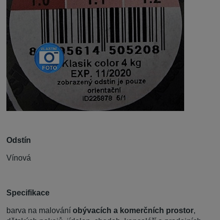
Odstín
Vínová
Specifikace
barva na malování
obývacích a komerčních prostor
,