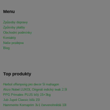
Menu
Způsoby dopravy
Způsoby platby
Obchodní podmínky
Kontakty
Naše prodejna
Blog
Top produkty
Herbol offenporig pro decor 5l mahagon
Akzo Nobel LUXOL Originál indický teak 2,5l
PPG Primalex PLUS bílý 15+3kg
Jub Jupol Classic bílá 15l
Hammerite Komaprim 3v1 červenohnědá 10l