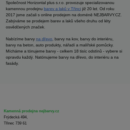
Společnost Horizontal plus s.r.o. provozuje specializovanou
kamennou prodejnu
barev a laků v Třinci
již 20 let. Od roku
2017 jsme začali s online prodejem na doméně NEJBARVY.CZ.
Zabýváme se prodejem barev a laků všeho druhu od léty
osvědčených značek.
Nabízíme barvy
na dřevo
, barvy na kov, barvy do interiéru,
barvy na beton, auto produkty, nářadí a malířské pomůcky.
Mícháme a tónujeme barvy - celkem 18 tisíc odstínů - vybere si
opravdu každý. Natónujeme barvy na dřevo, do interiéru a na
fasády.
Kamenná prodejna nejbarvy.cz
Frýdecká 494,
Třinec 739 61