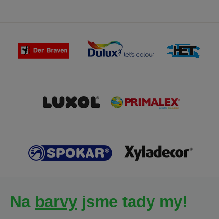
Na
barvy
jsme tady my!