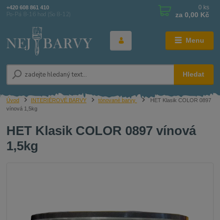
0
ks
+420 608 861 410
za
0,00 Kč
Po-Pá 8-16 hod (So 8-12)
Menu
Hledat
Úvod
INTERIÉROVÉ BARVY
tónované barvy
HET Klasik COLOR 0897
vínová 1,5kg
HET Klasik COLOR 0897 vínová
1,5kg