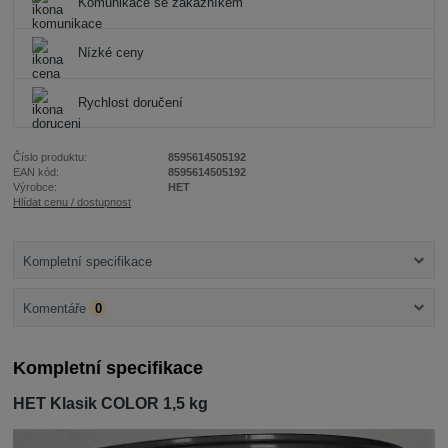
Komunikace se zákazníkem
Nízké ceny
Rychlost doručení
Číslo produktu:
8595614505192
EAN kód:
8595614505192
Výrobce:
HET
Hlídat cenu / dostupnost
Kompletní specifikace
Komentáře
0
Kompletní specifikace
HET Klasik COLOR 1,5 kg