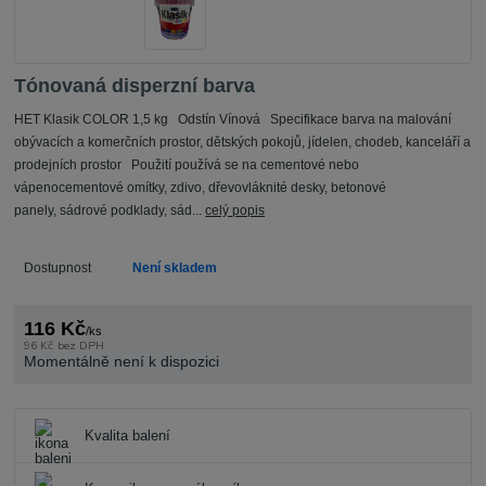
Tónovaná disperzní barva
HET Klasik COLOR 1,5 kg Odstín Vínová Specifikace barva na malování
obývacích a komerčních prostor, dětských pokojů, jídelen, chodeb, kanceláří a
prodejních prostor Použití používá se na cementové nebo
vápenocementové omítky, zdivo, dřevovláknité desky, betonové
panely, sádrové podklady, sád...
celý popis
Dostupnost
Není skladem
116 Kč
/
ks
96 Kč
bez DPH
Momentálně není k dispozici
Kvalita balení