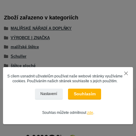
Zboží zařazeno v kategoriích
MALÍŘSKÉ NÁŘADÍ A DOPLŇKY
VÝROBCE | ZNAČKA
malířské štětce
Schuller
štětce ploché
S cílem usnadnit uživatelům používat naše webové stránky využíváme
cookies. Používáním našich stránek souhlasíte s jejich použitím.
Souhlasím
Nastavení
Souhlas můžete odmítnout
zde
.