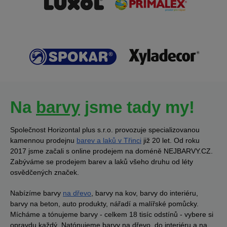
Na
barvy
jsme tady my!
Společnost Horizontal plus s.r.o. provozuje specializovanou
kamennou prodejnu
barev a laků v Třinci
již 20 let. Od roku
2017 jsme začali s online prodejem na doméně NEJBARVY.CZ.
Zabýváme se prodejem barev a laků všeho druhu od léty
osvědčených značek.
Nabízíme barvy
na dřevo
, barvy na kov, barvy do interiéru,
barvy na beton, auto produkty, nářadí a malířské pomůcky.
Mícháme a tónujeme barvy - celkem 18 tisíc odstínů - vybere si
opravdu každý. Natónujeme barvy na dřevo, do interiéru a na