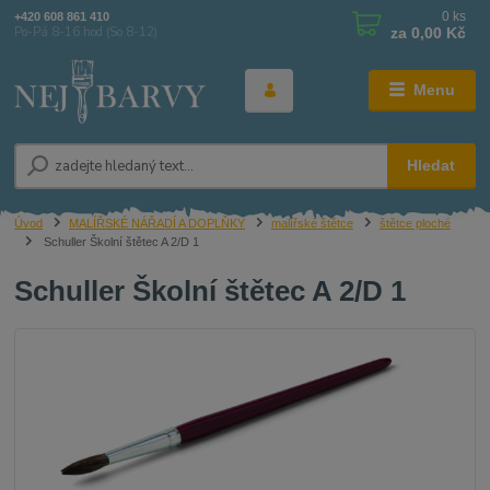
0
ks
+420 608 861 410
za
0,00 Kč
Po-Pá 8-16 hod (So 8-12)
Menu
Hledat
Úvod
MALÍŘSKÉ NÁŘADÍ A DOPLŇKY
malířské štětce
štětce ploché
Schuller Školní štětec A 2/D 1
Schuller Školní štětec A 2/D 1