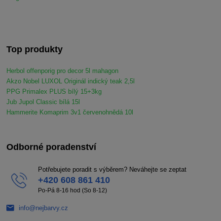
Top produkty
Herbol offenporig pro decor 5l mahagon
Akzo Nobel LUXOL Originál indický teak 2,5l
PPG Primalex PLUS bílý 15+3kg
Jub Jupol Classic bílá 15l
Hammerite Komaprim 3v1 červenohnědá 10l
Odborné poradenství
Potřebujete poradit s výběrem? Neváhejte se zeptat
+420 608 861 410
Po-Pá 8-16 hod (So 8-12)
info@nejbarvy.cz