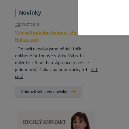
Novinky
23.07.2019
Vzhled hrubého betonu - Primalex
Beton look
Do naši nabídky jsme přidali tolik
oblíbené betonové stěrky. Výbrat si
můžete z 6 odstínu. Aplikace je velice
jednoduchá. Odkaz na podstránky, kd...
číst
celé
Zobrazit všechny novinky