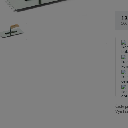
12
106
Číslo p
Výrobc