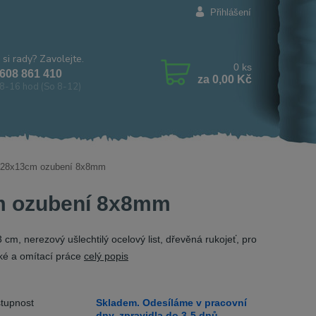
Přihlášení
 si rady? Zavolejte.
0
ks
608 861 410
za
0,00 Kč
8-16 hod (So 8-12)
 28x13cm ozubení 8x8mm
m ozubení 8x8mm
 cm, nerezový ušlechtilý ocelový list, dřevěná rukojeť, pro
ké a omítací práce
celý popis
tupnost
Skladem. Odesíláme v pracovní
dny, zpravidla do 3-5 dnů.