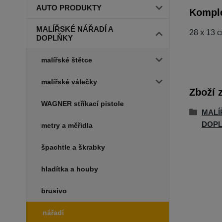
AUTO PRODUKTY
Komple
MALÍŘSKÉ NÁŘADÍ A
28 x 13 c
DOPLŇKY
malířské štětce
malířské válečky
Zboží 
WAGNER stříkací pistole
MALÍ
DOP
metry a měřidla
špachtle a škrabky
hladítka a houby
brusivo
nářadí