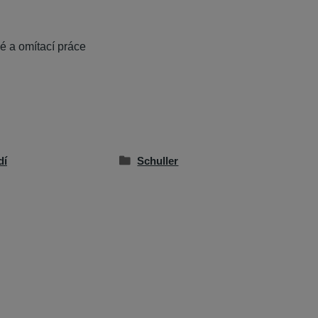
ké a omítací práce
dí
Schuller