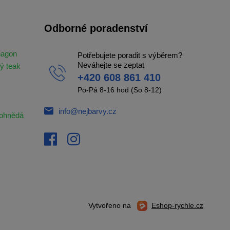
Odborné poradenství
hagon
Potřebujete poradit s výběrem?
Neváhejte se zeptat
ý teak
+420 608 861 410
Po-Pá 8-16 hod (So 8-12)
info@nejbarvy.cz
ohnědá
Vytvořeno na
Eshop-rychle.cz