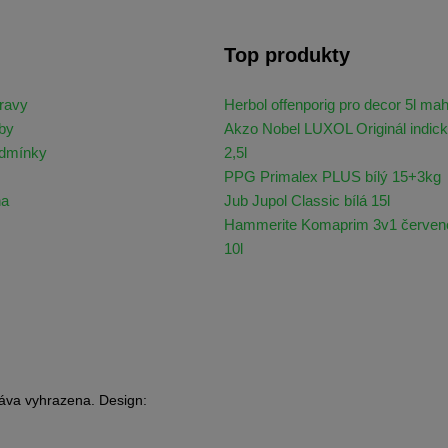
Top produkty
ravy
Herbol offenporig pro decor 5l ma
by
Akzo Nobel LUXOL Originál indick
odmínky
2,5l
PPG Primalex PLUS bílý 15+3kg
na
Jub Jupol Classic bílá 15l
Hammerite Komaprim 3v1 červen
10l
áva vyhrazena. Design: