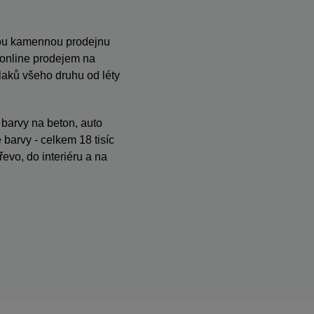
anou kamennou prodejnu
s online prodejem na
ků všeho druhu od léty
, barvy na beton, auto
barvy - celkem 18 tisíc
evo, do interiéru a na