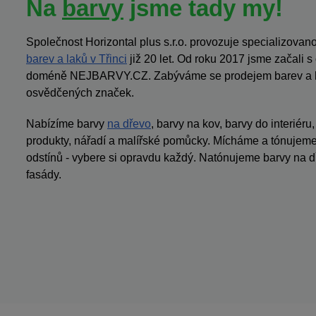
Na
barvy
jsme tady my!
Společnost Horizontal plus s.r.o. provozuje specializov
barev a laků v Třinci
již 20 let. Od roku 2017 jsme začali 
doméně NEJBARVY.CZ. Zabýváme se prodejem barev a la
osvědčených značek.
Nabízíme barvy
na dřevo
, barvy na kov, barvy do interiéru
produkty, nářadí a malířské pomůcky. Mícháme a tónujeme 
odstínů - vybere si opravdu každý. Natónujeme barvy na dř
fasády.