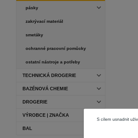
pásky
zakrývací materiál
smetáky
ochranné pracovní pomůcky
ostatní nástroje a potřeby
TECHNICKÁ DROGERIE
BAZÉNOVÁ CHEMIE
DROGERIE
VÝROBCE | ZNAČKA
S cílem usnadnit uži
BAL