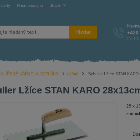
ntakty
Naše prodejna
BLOG
Nevíte
Hledat
+420 
Po-Pá 
ALÍŘSKÉ NÁŘADÍ A DOPLŇKY
nářadí
Schuller Lžíce STAN KARO
ller Lžíce STAN KARO 28x13c
28 x 13
zednic
Dos