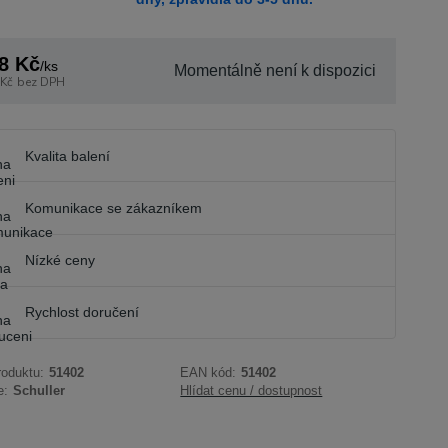
8 Kč
/
ks
Momentálně není k dispozici
 Kč
bez DPH
Kvalita balení
Komunikace se zákazníkem
Nízké ceny
Rychlost doručení
roduktu:
51402
EAN kód:
51402
e:
Schuller
Hlídat cenu / dostupnost