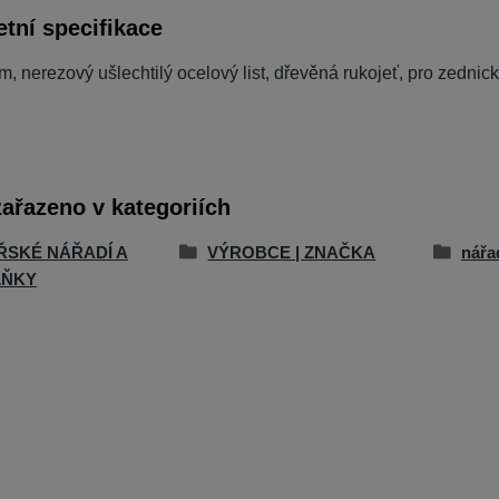
tní specifikace
m, nerezový ušlechtilý ocelový list, dřevěná rukojeť, pro zednic
zařazeno v kategoriích
ŘSKÉ NÁŘADÍ A
VÝROBCE | ZNAČKA
nářa
LŇKY