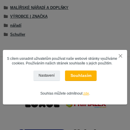
MALÍŘSKÉ NÁŘADÍ A DOPLŇKY
VÝROBCE | ZNAČKA
nářadí
Schuller
S cílem usnadnit uživatelům používat naše webové stránky využíváme
cookies. Používáním našich stránek souhlasíte s jejich použitím.
Souhlasím
Nastavení
Souhlas můžete odmítnout
zde
.