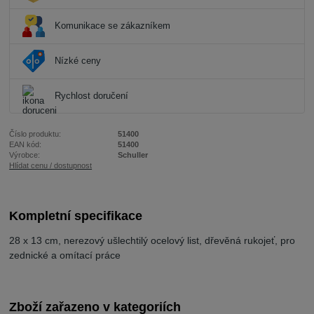
Komunikace se zákazníkem
Nízké ceny
Rychlost doručení
Číslo produktu:
51400
EAN kód:
51400
Výrobce:
Schuller
Hlídat cenu / dostupnost
Kompletní specifikace
28 x 13 cm, nerezový ušlechtilý ocelový list, dřevěná rukojeť, pro
zednické a omítací práce
Zboží zařazeno v kategoriích