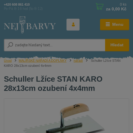
0
ks
+420 608 861 410
za
0,00 Kč
Po-Pá 8-16 hod (So 8-12)
Menu
Hledat
Úvod
MALÍŘSKÉ NÁŘADÍ A DOPLŇKY
nářadí
Schuller Lžíce STAN
KARO 28x13cm ozubení 4x4mm
Schuller Lžíce STAN KARO
28x13cm ozubení 4x4mm