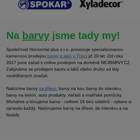
Na
barvy
jsme tady my!
Společnost Horizontal plus s.r.o. provozuje specializovanou
kamennou prodejnu
barev a laků v Třinci
již 20 let. Od roku
2017 jsme začali s online prodejem na doméně NEJBARVY.CZ.
Zabýváme se prodejem barev a laků všeho druhu od léty
osvědčených značek.
Nabízíme barvy
na dřevo
, barvy na kov, barvy do interiéru,
barvy na beton, auto produkty, nářadí a malířské pomůcky.
Mícháme a tónujeme barvy - celkem 18 tisíc odstínů - vybere si
opravdu každý. Natónujeme barvy na dřevo, do interiéru a na
fasády.