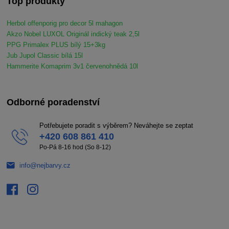
Top produkty
Herbol offenporig pro decor 5l mahagon
Akzo Nobel LUXOL Originál indický teak 2,5l
PPG Primalex PLUS bílý 15+3kg
Jub Jupol Classic bílá 15l
Hammerite Komaprim 3v1 červenohnědá 10l
Odborné poradenství
Potřebujete poradit s výběrem? Neváhejte se zeptat
+420 608 861 410
Po-Pá 8-16 hod (So 8-12)
info@nejbarvy.cz