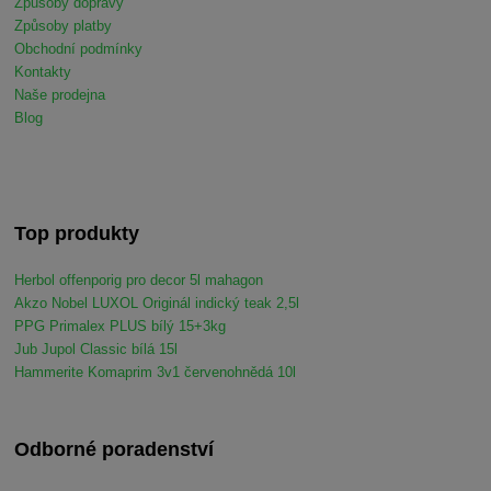
Způsoby dopravy
Způsoby platby
Obchodní podmínky
Kontakty
Naše prodejna
Blog
Top produkty
Herbol offenporig pro decor 5l mahagon
Akzo Nobel LUXOL Originál indický teak 2,5l
PPG Primalex PLUS bílý 15+3kg
Jub Jupol Classic bílá 15l
Hammerite Komaprim 3v1 červenohnědá 10l
Odborné poradenství