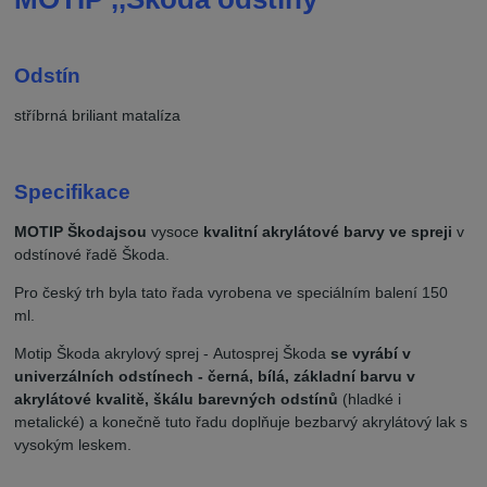
Odstín
stříbrná briliant matalíza
Specifikace
MOTIP Škoda
jsou
vysoce
kvalitní akrylátové barvy ve spreji
v
odstínové řadě Škoda.
Pro český trh byla tato řada vyrobena ve speciálním balení 150
ml.
Motip Škoda akrylový sprej - Autosprej Škoda
se vyrábí v
univerzálních odstínech - černá, bílá, základní barvu v
akrylátové kvalitě, škálu barevných odstínů
(hladké i
metalické) a konečně tuto řadu doplňuje bezbarvý akrylátový lak s
vysokým leskem.