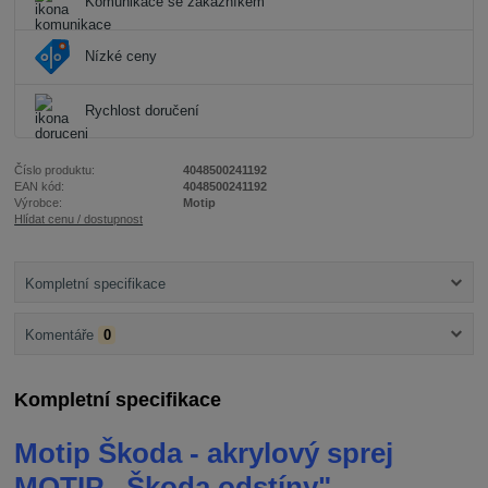
Komunikace se zákazníkem
Nízké ceny
Rychlost doručení
Číslo produktu:
4048500241192
EAN kód:
4048500241192
Výrobce:
Motip
Hlídat cenu / dostupnost
Kompletní specifikace
Komentáře
0
Kompletní specifikace
Motip Škoda - akrylový sprej
MOTIP ,,Škoda odstíny"