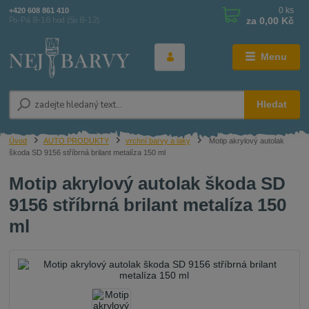
0
ks
+420 608 861 410
za
0,00 Kč
Po-Pá 8-16 hod (So 8-12)
Menu
Hledat
Úvod
AUTO PRODUKTY
vrchní barvy a laky
Motip akrylový autolak
škoda SD 9156 stříbrná brilant metalíza 150 ml
Motip akrylový autolak škoda SD
9156 stříbrná brilant metalíza 150
ml