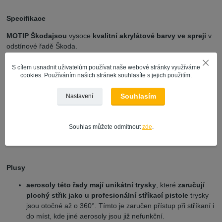
Specifikace
MOTIP Škoda
jsou
vysoce
kvalitní akrylátové barvy ve spreji
v
odstínové řadě Škoda.
Pro český trh byla tato řada vyrobena ve speciálním balení 150
S cílem usnadnit uživatelům používat naše webové stránky využíváme
ml.
cookies. Používáním našich stránek souhlasíte s jejich použitím.
Motip Škoda akrylový sprej - Autosprej Škoda
se vyrábí v
Souhlasím
Nastavení
univerzálních odstínech - černá, bílá, základní barvu v
akrylátové kvalitě, škálu barevných odstínů
(hladké i
metalické) a konečně tuto řadu doplňuje bezbarvý akrylátový lak s
Souhlas můžete odmítnout
zde
.
vysokým leskem.
Plusy
aerosoly této řady mají unikátní trysky
, které
zaručují
plochý střik jako u profesionální stříkací pistole
trysky
jsou otočné až o 360°. Tímto je zaručen přístup při stříkaní i
do míst, kde jiné aerosoly jsou již nefunkční.