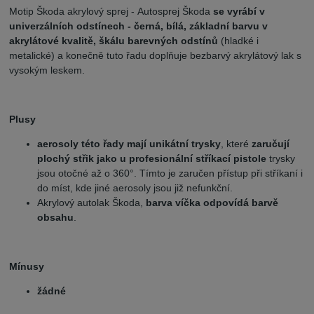
Motip Škoda akrylový sprej - Autosprej Škoda
se vyrábí v
univerzálních odstínech - černá, bílá, základní barvu v
akrylátové kvalitě, škálu barevných odstínů
(hladké i
metalické) a konečně tuto řadu doplňuje bezbarvý akrylátový lak s
vysokým leskem.
Plusy
aerosoly této řady mají unikátní trysky
, které
zaručují
plochý střik jako u profesionální stříkací pistole
trysky
jsou otočné až o 360°. Tímto je zaručen přístup při stříkaní i
do míst, kde jiné aerosoly jsou již nefunkční.
Akrylový autolak Škoda,
barva víčka odpovídá barvě
obsahu
.
Mínusy
žádné