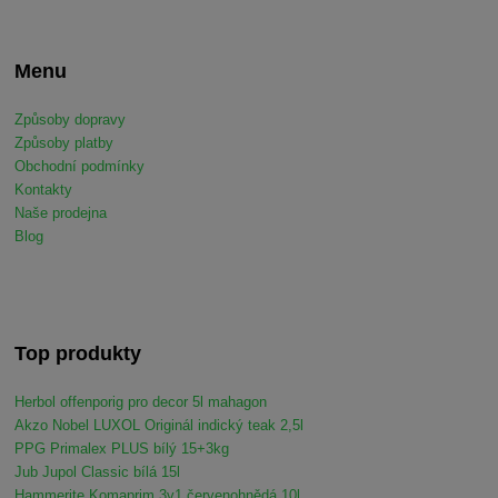
Menu
Způsoby dopravy
Způsoby platby
Obchodní podmínky
Kontakty
Naše prodejna
Blog
Top produkty
Herbol offenporig pro decor 5l mahagon
Akzo Nobel LUXOL Originál indický teak 2,5l
PPG Primalex PLUS bílý 15+3kg
Jub Jupol Classic bílá 15l
Hammerite Komaprim 3v1 červenohnědá 10l