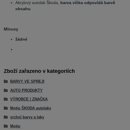
Akrylový autolak Škoda,
barva víčka odpovídá barvě
obsahu
.
Mínusy
žádné
Zboží zařazeno v kategoriích
BARVY VE SPREJI
AUTO PRODUKTY
VÝROBCE | ZNAČKA
Motip ŠKODA autolaky
vrchní barvy a laky
Motip