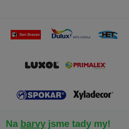
Na
barvy
jsme tady my!