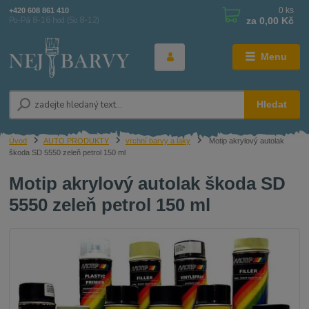
0
ks
+420 608 861 410
za
0,00 Kč
Po-Pá 8-16 hod (So 8-12)
Menu
Hledat
Úvod
AUTO PRODUKTY
vrchní barvy a laky
Motip akrylový autolak
škoda SD 5550 zeleň petrol 150 ml
Motip akrylový autolak škoda SD
5550 zeleň petrol 150 ml