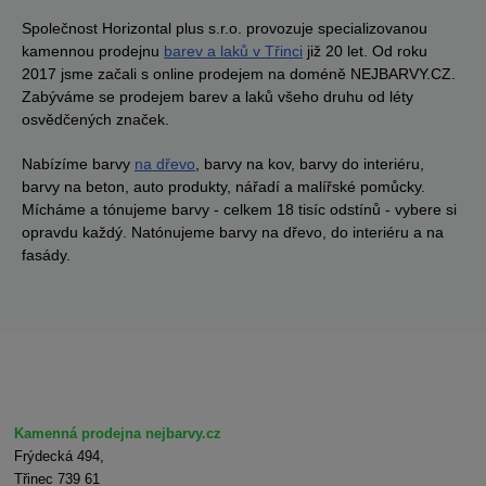
Společnost Horizontal plus s.r.o. provozuje specializovanou
kamennou prodejnu
barev a laků v Třinci
již 20 let. Od roku
2017 jsme začali s online prodejem na doméně NEJBARVY.CZ.
Zabýváme se prodejem barev a laků všeho druhu od léty
osvědčených značek.
Nabízíme barvy
na dřevo
, barvy na kov, barvy do interiéru,
barvy na beton, auto produkty, nářadí a malířské pomůcky.
Mícháme a tónujeme barvy - celkem 18 tisíc odstínů - vybere si
opravdu každý. Natónujeme barvy na dřevo, do interiéru a na
fasády.
Kamenná prodejna nejbarvy.cz
Frýdecká 494,
Třinec 739 61