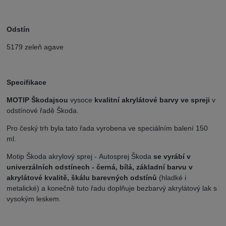
Odstín
5179 zeleň agave
Specifikace
MOTIP Škoda
jsou
vysoce
kvalitní akrylátové barvy ve spreji
v
odstínové řadě Škoda.
Pro český trh byla tato řada vyrobena ve speciálním balení 150
ml.
Motip Škoda akrylový sprej - Autosprej Škoda
se vyrábí v
univerzálních odstínech - černá, bílá, základní barvu v
akrylátové kvalitě, škálu barevných odstínů
(hladké i
metalické) a konečně tuto řadu doplňuje bezbarvý akrylátový lak s
vysokým leskem.