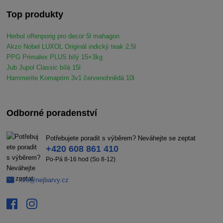
Top produkty
Herbol offenporig pro decor 5l mahagon
Akzo Nobel LUXOL Originál indický teak 2,5l
PPG Primalex PLUS bílý 15+3kg
Jub Jupol Classic bílá 15l
Hammerite Komaprim 3v1 červenohnědá 10l
Odborné poradenství
Potřebujete poradit s výběrem? Neváhejte se zeptat
+420 608 861 410
Po-Pá 8-16 hod (So 8-12)
info@nejbarvy.cz