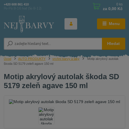
0
ks
+420 608 861 410
za
0,00 Kč
Po-Pá 8-16 hod (So 8-12)
Menu
Hledat
Úvod
AUTO PRODUKTY
vrchní barvy a laky
Motip akrylový autolak
škoda SD 5179 zeleň agave 150 ml
Motip akrylový autolak škoda SD
5179 zeleň agave 150 ml