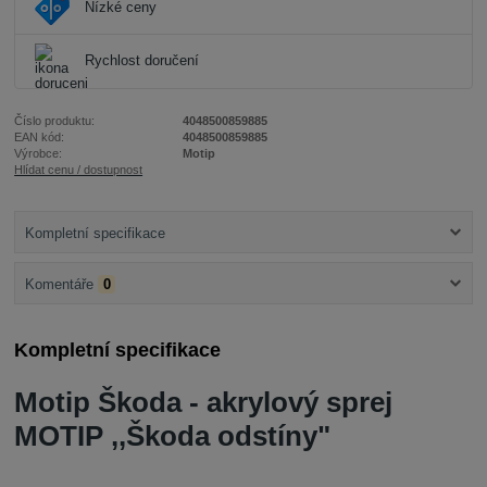
Nízké ceny
Rychlost doručení
Číslo produktu:
4048500859885
EAN kód:
4048500859885
Výrobce:
Motip
Hlídat cenu / dostupnost
Kompletní specifikace
Komentáře
0
Kompletní specifikace
Motip Škoda - akrylový sprej
MOTIP ,,Škoda odstíny"