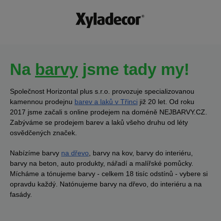
Na
barvy
jsme tady my!
Společnost Horizontal plus s.r.o. provozuje specializovanou
kamennou prodejnu
barev a laků v Třinci
již 20 let. Od roku
2017 jsme začali s online prodejem na doméně NEJBARVY.CZ.
Zabýváme se prodejem barev a laků všeho druhu od léty
osvědčených značek.
Nabízíme barvy
na dřevo
, barvy na kov, barvy do interiéru,
barvy na beton, auto produkty, nářadí a malířské pomůcky.
Mícháme a tónujeme barvy - celkem 18 tisíc odstínů - vybere si
opravdu každý. Natónujeme barvy na dřevo, do interiéru a na
fasády.