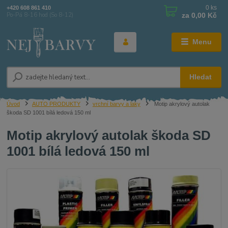
0
ks
+420 608 861 410
za
0,00 Kč
Po-Pá 8-16 hod (So 8-12)
Menu
Hledat
Úvod
AUTO PRODUKTY
vrchní barvy a laky
Motip akrylový autolak
škoda SD 1001 bílá ledová 150 ml
Motip akrylový autolak škoda SD
1001 bílá ledová 150 ml