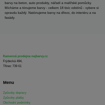
barvy na beton, auto produkty, nářadí a malířské pomůcky.
Mícháme a tónujeme barvy - celkem 18 tisíc odstínů - vybere si
opravdu každý. Natónujeme barvy na dřevo, do interiéru a na
fasády.
Kamenná prodejna nejbarvy.cz
Frýdecká 494,
Třinec 739 61
Menu
Způsoby dopravy
Způsoby platby
Obchodní podmínky