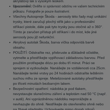
akrylátový lak s vysokým leskem.
Upozornění:
Ověřte si správnost odstínu ve vašem technickém
průkazu. Fotografie je pouze ilustrativní.
Všechny Autospreje Škoda - aerosoly této řady mají unikátní
trysky, které zaručují plochý střik jako u profesionální
stříkací pistole, dále pak tyto trysky jsou otočné až o 360°.
Tímto je zaručen přístup při stříkaní i do míst, kde jiné
aerosoly jsou již nefunkční.
Akrylový autolak Škoda, barva víčka odpovídá barvě
obsahu.
POUŽITÍ: Odstraňte rez, přebruste a důkladně očistěte,
vytmelte a přestříkejte vyplňovací základovou barvou. Před
použitím protřepejte dózu po dobu tří minut. Práci se
sprejem si vyzkoušejte. Nanášejte ze vzdálenosti cca 25cm.
Nanášejte tenké vrstvy po 24 hodinách odstraňte leštěním
suchou mlhu ze spreje. Metelizované autolaky přestříkejte
po třiceti minutách bezbarvým lakem.
Bezpečnostní opatření: nádobka je pod tlakem,
nevystavujte slunečnímu záření a teplotám nad 50 °C (např.
v autě). Ani vyprázdněnou nádobku neprorážejte a
nevhazujte do ohně. Nestříkejte do otevřeného ohně nebo
na žhavé předměty. Uchovávejte mimo dosah zdrojů