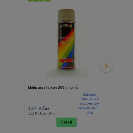
Motip acryl spray 200 ml plnič
HB Body Fill
400 ml
Skladem.
Odesíláme v
pracovní dny,
137 Kč
204 Kč
zpravidla do 3-5
/
ks
/
ks
dnů.
113 Kč
bez DPH
169 Kč
bez 
Detail