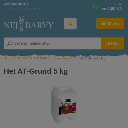
0
ks
+420 608 861 410
za
0,00 Kč
Po-Pá 8-16 hod (So 8-12)
Menu
Hledat
Úvod
INTERIÉROVÉ BARVY
penetrace
Het AT-Grund 5 kg
Het AT-Grund 5 kg