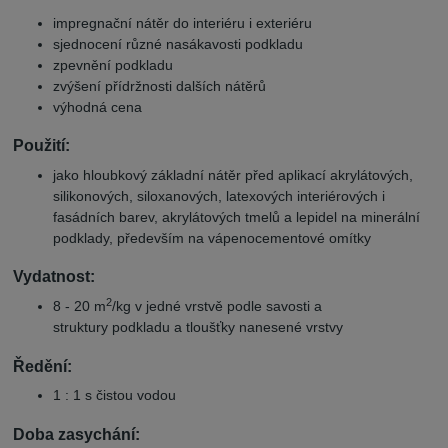
impregnační nátěr do interiéru i exteriéru
sjednocení různé nasákavosti podkladu
zpevnění podkladu
zvýšení přídržnosti dalších nátěrů
výhodná cena
Použití:
jako hloubkový základní nátěr před aplikací akrylátových,
silikonových, siloxanových, latexových interiérových i
fasádních barev, akrylátových tmelů a lepidel na minerální
podklady, především na vápenocementové omítky
Vydatnost:
2
8 - 20 m
/kg v jedné vrstvě podle savosti a
struktury podkladu a tloušťky nanesené vrstvy
Ředění:
1 : 1 s čistou vodou
Doba zasychání: