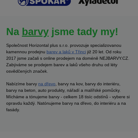
Na
barvy
jsme tady my!
Společnost Horizontal plus s.r.o. provozuje specializovanou
kamennou prodejnu
barev a laků v Třinci
již 20 let. Od roku
2017 jsme začali s online prodejem na doméně NEJBARVY.CZ.
Zabýváme se prodejem barev a laků všeho druhu od léty
osvědčených značek.
Nabízíme barvy
na dřevo
, barvy na kov, barvy do interiéru,
barvy na beton, auto produkty, nářadí a malířské pomůcky.
Mícháme a tónujeme barvy - celkem 18 tisíc odstínů - vybere si
opravdu každý. Natónujeme barvy na dřevo, do interiéru a na
fasády.