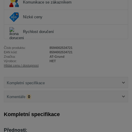
Komunikace se zákazníkem
Nízké ceny
Rychlost doručení
Číslo produktu:
8594002534721
EAN kód:
8594002534721
Značka:
AT-Grund
Výrobce:
HET
Hlídat cenu / dostupnost
Kompletní specifikace
Komentáře
0
Kompletní specifikace
Přednosti: