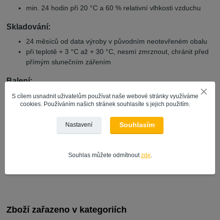
min. 24 hodin při 20 °C a 60 % relativní vlhkosti vzduchu
Skladování:
24 měsíců od data výroby v původním neotevřeném obalu
při teplotě + 3 °C až + 30 °C, nesmí zmrznout, chránit před
přímým slunečním zářením
Balení:
1 kg, 5 kg
S cílem usnadnit uživatelům používat naše webové stránky využíváme
cookies. Používáním našich stránek souhlasíte s jejich použitím.
Souhlasím
Nastavení
Podkladový materiál
omítky
Souhlas můžete odmítnout
zde
.
zdivo
vápenocementové omítky
Zboží zařazeno v kategoriích