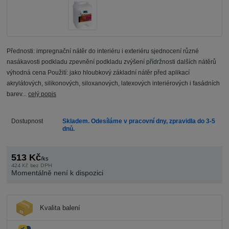
Přednosti: impregnační nátěr do interiéru i exteriéru sjednocení různé
nasákavosti podkladu zpevnění podkladu zvýšení přídržnosti dalších nátěrů
výhodná cena Použití: jako hloubkový základní nátěr před aplikací
akrylátových, silikonových, siloxanových, latexových interiérových i fasádních
barev...
celý popis
Dostupnost
Skladem. Odesíláme v pracovní dny, zpravidla do 3-5
dnů.
513 Kč
/
ks
424 Kč
bez DPH
Momentálně není k dispozici
Kvalita balení