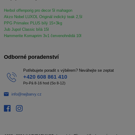
Herbol offenporig pro decor 5l mahagon
Akzo Nobel LUXOL Originál indický teak 2,5l
PPG Primalex PLUS bílý 15+3kg
Jub Jupol Classic bílá 15l
Hammerite Komaprim 3v1 červenohnědá 10l
Odborné poradenství
Potřebujete poradit s výběrem? Neváhejte se zeptat
+420 608 861 410
Po-Pá 8-16 hod (So 8-12)
info@nejbarvy.cz