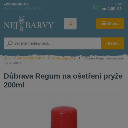
0
ks
+420 608 861 410
za
0,00 Kč
Po-Pá 8-16 hod (So 8-12)
Menu
Hledat
Úvod
AUTO PRODUKTY
ostatní přípravky
Důbrava Regum na ošetření
pryže 200ml
Důbrava Regum na ošetření pryže
200ml