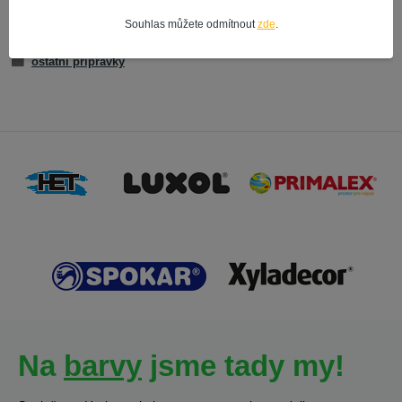
Zboží zařazeno v kategoriích
Souhlas můžete odmítnout
zde
.
AUTO PRODUKTY
ostatní přípravky
Na
barvy
jsme tady my!