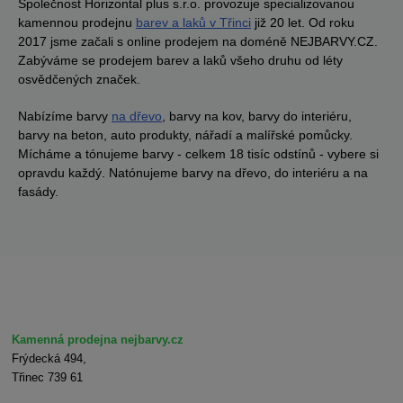
Společnost Horizontal plus s.r.o. provozuje specializovanou
kamennou prodejnu
barev a laků v Třinci
již 20 let. Od roku
2017 jsme začali s online prodejem na doméně NEJBARVY.CZ.
Zabýváme se prodejem barev a laků všeho druhu od léty
osvědčených značek.
Nabízíme barvy
na dřevo
, barvy na kov, barvy do interiéru,
barvy na beton, auto produkty, nářadí a malířské pomůcky.
Mícháme a tónujeme barvy - celkem 18 tisíc odstínů - vybere si
opravdu každý. Natónujeme barvy na dřevo, do interiéru a na
fasády.
Kamenná prodejna nejbarvy.cz
Frýdecká 494,
Třinec 739 61