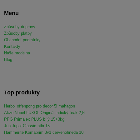
Menu
Způsoby dopravy
Způsoby platby
Obchodní podmínky
Kontakty
Naše prodejna
Blog
Top produkty
Herbol offenporig pro decor 5l mahagon
Akzo Nobel LUXOL Originál indický teak 2,5l
PPG Primalex PLUS bílý 15+3kg
Jub Jupol Classic bílá 15l
Hammerite Komaprim 3v1 červenohnědá 10l