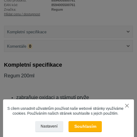
Číslo produktu:
8594005500761
EAN kód:
8594005500761
Značka:
Regum
Hlídat cenu / dostupnost
Kompletní specifikace
Komentáře
0
Kompletní specifikace
Regum 200ml
zabraňuje oxidaci a stárnutí pryže
prodlužuje životnost pryvých výrobků
S cílem usnadnit uživatelům používat naše webové stránky využíváme
obnovuje elastičnost, pružnost a soudržnost
cookies. Používáním našich stránek souhlasíte s jejich použitím.
Souhlasím
Nastavení