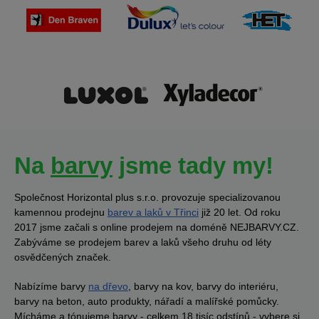
Na
barvy
jsme tady my!
Společnost Horizontal plus s.r.o. provozuje specializovanou
kamennou prodejnu
barev a laků v Třinci
již 20 let. Od roku
2017 jsme začali s online prodejem na doméně NEJBARVY.CZ.
Zabýváme se prodejem barev a laků všeho druhu od léty
osvědčených značek.
Nabízíme barvy
na dřevo
, barvy na kov, barvy do interiéru,
barvy na beton, auto produkty, nářadí a malířské pomůcky.
Mícháme a tónujeme barvy - celkem 18 tisíc odstínů - vybere si