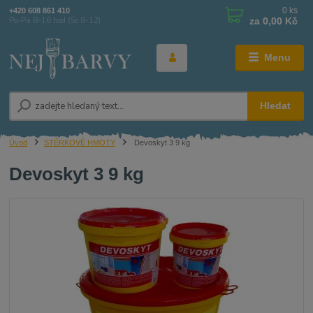
0
ks
+420 608 861 410
za
0,00 Kč
Po-Pá 8-16 hod (So 8-12)
Menu
Hledat
Úvod
STĚRKOVÉ HMOTY
Devoskyt 3 9 kg
Devoskyt 3 9 kg