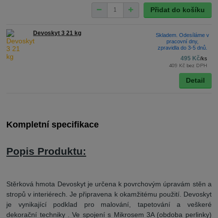
Přidat do košíku
Devoskyt 3 21 kg
Skladem. Odesíláme v
pracovní dny,
zpravidla do 3-5 dnů.
495 Kč
/
ks
409 Kč
bez DPH
Detail
Kompletní specifikace
Popis Produktu:
Stěrková hmota Devoskyt je určena k povrchovým úpravám stěn a
stropů v interiérech. Je připravena k okamžitému použití. Devoskyt
je vynikající podklad pro malování, tapetování a veškeré
dekorační techniky . Ve spojení s Mikrosem 3A (obdoba perlinky)