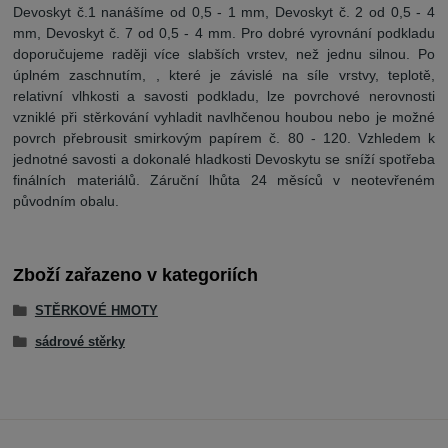
Devoskyt č.1 nanášíme od 0,5 - 1 mm, Devoskyt č. 2 od 0,5 - 4
mm, Devoskyt č. 7 od 0,5 - 4 mm. Pro dobré vyrovnání podkladu
doporučujeme raději více slabších vrstev, než jednu silnou. Po
úplném zaschnutím, , které je závislé na síle vrstvy, teplotě,
relativní vlhkosti a savosti podkladu, lze povrchové nerovnosti
vzniklé při stěrkování vyhladit navlhčenou houbou nebo je možné
povrch přebrousit smirkovým papírem č. 80 - 120. Vzhledem k
jednotné savosti a dokonalé hladkosti Devoskytu se sníží spotřeba
finálních materiálů. Záruční lhůta 24 měsíců v neotevřeném
původním obalu.
Zboží zařazeno v kategoriích
STĚRKOVÉ HMOTY
sádrové stěrky