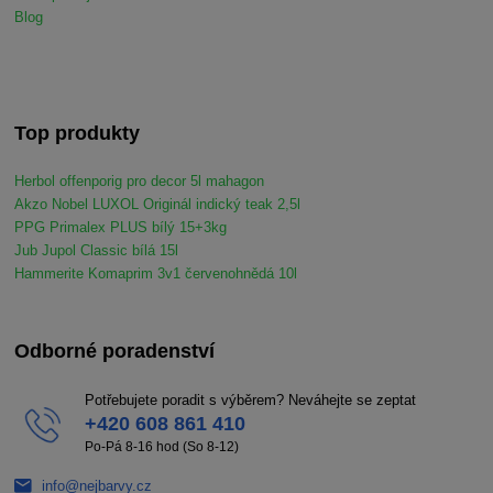
Blog
Top produkty
Herbol offenporig pro decor 5l mahagon
Akzo Nobel LUXOL Originál indický teak 2,5l
PPG Primalex PLUS bílý 15+3kg
Jub Jupol Classic bílá 15l
Hammerite Komaprim 3v1 červenohnědá 10l
Odborné poradenství
Potřebujete poradit s výběrem? Neváhejte se zeptat
+420 608 861 410
Po-Pá 8-16 hod (So 8-12)
info@nejbarvy.cz