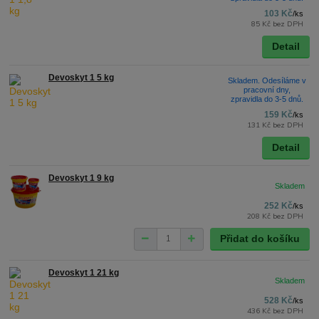
103 Kč
/
ks
85 Kč
bez DPH
Detail
Devoskyt 1 5 kg
Skladem. Odesíláme v
pracovní dny,
zpravidla do 3-5 dnů.
159 Kč
/
ks
131 Kč
bez DPH
Detail
Devoskyt 1 9 kg
252 Kč
/
ks
208 Kč
bez DPH
Přidat do košíku
Devoskyt 1 21 kg
528 Kč
/
ks
436 Kč
bez DPH