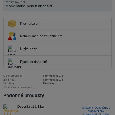
205 Kč
bez DPH
Momentálně není k dispozici
Kvalita balení
Komunikace se zákazníkem
Nízké ceny
Rychlost doručení
Číslo produktu:
8594035633033
EAN kód:
8594035633033
Výrobce:
Devoskyt
Hlídat cenu / dostupnost
Podobné produkty
Devoskyt 1 1,8 kg
Skladem. Odesíláme v
pracovní dny,
zpravidla do 3-5 dnů.